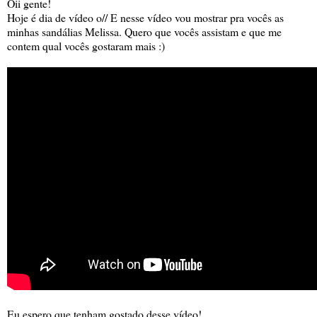
Oii gente!
Hoje é dia de vídeo o// E nesse vídeo vou mostrar pra vocês as
minhas sandálias Melissa. Quero que vocês assistam e que me
contem qual vocês gostaram mais :)
Eu espero que tenham gostado desse vídeo!