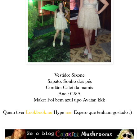
Vestido: Sixone
Sapato: Sonho dos pés
Cordão: Catei da mamis
Anel: C&A
Make: Foi bem azul tipo Avatar, kkk
Quem tiver
Lookbook.nu
Hype
me
. Espero que tenham gostado :)