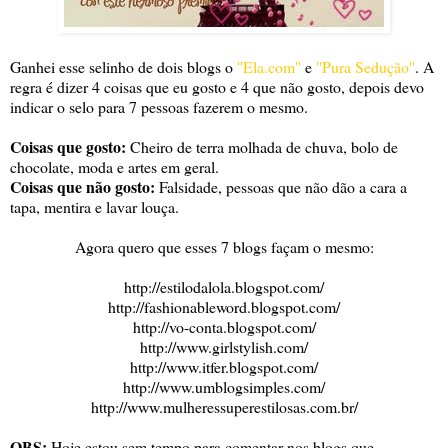
Ganhei esse selinho de dois blogs o
''Ela.com''
e
''Pura Sedução''
. A
regra é dizer 4 coisas que eu gosto e 4 que não gosto, depois devo
indicar o selo para 7 pessoas fazerem o mesmo.
Coisas que gosto:
Cheiro de terra molhada de chuva, bolo de
chocolate, moda e artes em geral.
Coisas que não gosto:
Falsidade, pessoas que não dão a cara a
tapa, mentira e lavar louça.
Agora quero que esses 7 blogs façam o mesmo:
http://estilodalola.blogspot.com/
http://fashionableword.blogspot.com/
http://vo-conta.blogspot.com/
http://www.girlstylish.com/
http://www.itfer.blogspot.com/
http://www.umblogsimples.com/
http://www.mulheressuperestilosas.com.br/
OBS:
Hoje estou sem tempo para comentar nos blogs que