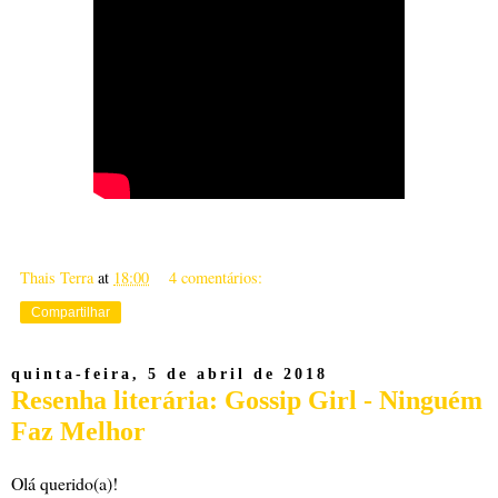
Thais Terra
at
18:00
4 comentários:
Compartilhar
quinta-feira, 5 de abril de 2018
Resenha literária: Gossip Girl - Ninguém
Faz Melhor
Olá querido(a)!