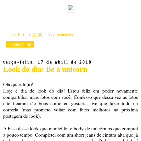
Thais Terra
at
16:00
5 comentários:
Compartilhar
terça-feira, 17 de abril de 2018
Look do dia: Be a unicorn
Olá querido(a)!
Hoje é dia de look do dia! Estou feliz em poder novamente
compartilhar mais fotos com você. Confesso que dessa vez as fotos
não ficaram tão boas como eu gostaria, tive que fazer tudo na
correria (mas prometo voltar com fotos melhores na próxima
postagem de look).
A base desse look que montei foi o body de unicórnios que comprei
a pouco tempo. Completei com um short jeans de cintura alta que já
tenho a algum tempo, mas nunca tinha usado. O diferencial dele é