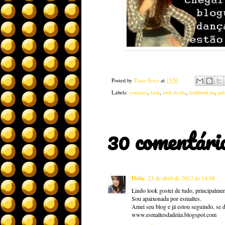
Posted by
Thais Terra
at
13:56
Labels:
esmaltes
,
look
,
look do dia
,
lookbook.nu
,
pul
30 comentári
Déiia
23 de abril de 2012 às 14:48
Lindo look gostei de tudo, principalmen
Sou apaixonada por esmaltes.
Amei seu blog e já estou seguindo, se 
www.esmaltesdadeiia.blogspot.com