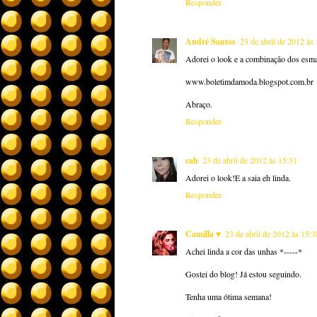
Responder
André Santos
23 de abril de 2012 às
Adorei o look e a combinação dos esma
www.boletimdamoda.blogspot.com.br
Abraço.
Responder
cah
23 de abril de 2012 às 15:31
Adorei o look!E a saia eh linda.
Responder
Camilla ♥
23 de abril de 2012 às 15:3
Achei linda a cor das unhas *-----*
Gostei do blog! Já estou seguindo.
Tenha uma ótima semana!