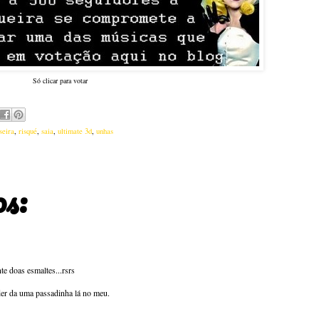
Só clicar para votar
seira
,
risqué
,
saia
,
ultimate 3d
,
unhas
os:
te doas esmaltes...rsrs
der da uma passadinha lá no meu.