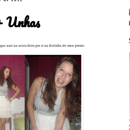
 + Unhas
que usei na sexta-feira pra ir na festinha do meu primo.