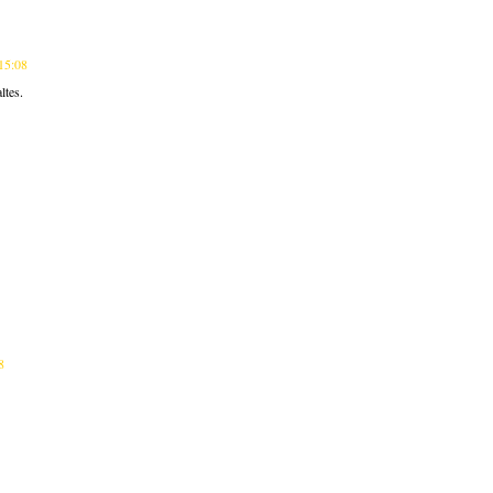
 15:08
ltes.
8