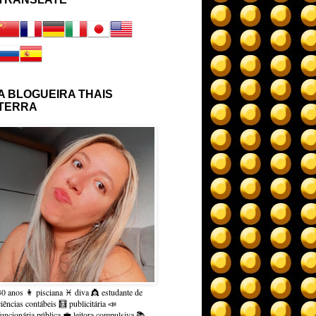
A BLOGUEIRA THAIS
TERRA
30 anos 👩 pisciana ♓ diva 👸 estudante de
ciências contábeis 🧮 publicitária 📣
funcionária pública 💼 leitora compulsiva 📚