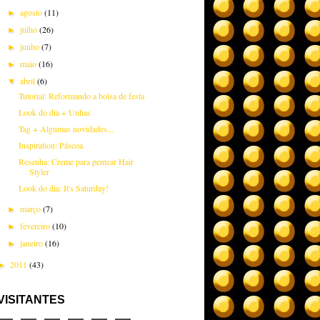
agosto
(11)
►
julho
(26)
►
junho
(7)
►
maio
(16)
►
abril
(6)
▼
Tutorial: Reformando a bolsa de festa
Look do dia + Unhas
Tag + Algumas novidades...
Inspiration: Páscoa
Resenha: Creme para pentear Hair
Styler
Look do dia: It's Saturday!
março
(7)
►
fevereiro
(10)
►
janeiro
(16)
►
2011
(43)
►
VISITANTES