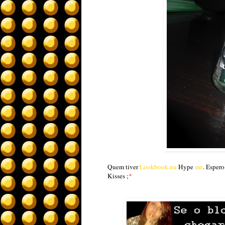
Quem tiver
Lookbook.nu
Hype
me
. Espero
Kisses ;
*