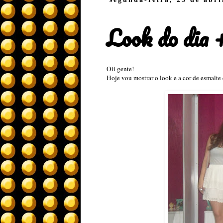
Look do dia
Oii gente!
Hoje vou mostrar o look e a cor de esmalte 