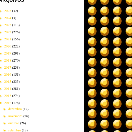
ARQUIVOS
2025
(32)
►
2024
(3)
►
2023
(113)
►
2022
(226)
►
2021
(156)
►
2020
(222)
►
2019
(291)
►
2018
(270)
►
2017
(238)
►
2016
(151)
►
2015
(233)
►
2014
(281)
►
2013
(274)
►
2012
(176)
▼
dezembro
(12)
►
novembro
(26)
►
outubro
(26)
►
setembro
(13)
►