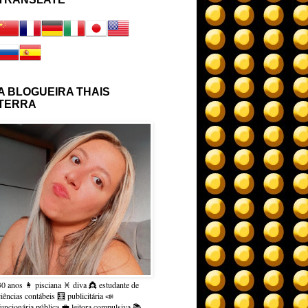
A BLOGUEIRA THAIS
TERRA
30 anos 👩 pisciana ♓ diva 👸 estudante de
ciências contábeis 🧮 publicitária 📣
funcionária pública 💼 leitora compulsiva 📚