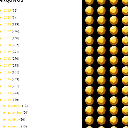
ARQUIVOS
2025
(32)
►
2024
(3)
►
2023
(113)
►
2022
(226)
►
2021
(156)
►
2020
(222)
►
2019
(291)
►
2018
(270)
►
2017
(238)
►
2016
(151)
►
2015
(233)
►
2014
(281)
►
2013
(274)
►
2012
(176)
▼
dezembro
(12)
►
novembro
(26)
►
outubro
(26)
►
setembro
(13)
►