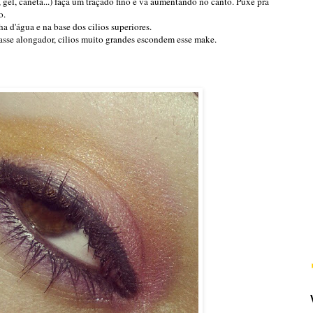
 gel, caneta...) faça um traçado fino e vá aumentando no canto. Puxe pra
o.
a d'água e na base dos cilios superiores.
passe alongador, cilios muito grandes escondem esse make.