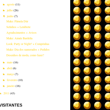
agosto
(11)
►
julho
(26)
►
junho
(7)
▼
Make: Pâmela Diir
Selinhos + Lembrete
Agradecimentos + Avisos
Make: Aimée Bardella
Look: Party or Night? + Comprinhas
Make: Dia dos namorados + Pedidos
Desenhos de moda, como fazer?
maio
(16)
►
abril
(6)
►
março
(7)
►
fevereiro
(10)
►
janeiro
(16)
►
2011
(43)
►
VISITANTES