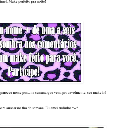
rímel. Make perfeito pra noite!
apareceu nesse post, na semana que vem, provavelmente, seu make irá
ara arrasar no fim de semana. Eu amei tudinho *--*