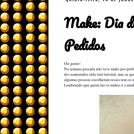
Make: Dia d
Pedidos
Oii gente!
Na semana passada não teve make por probl
dos namorados (não terá tutorial, mas se qu
algumas pessoas escolheram (esses tem os
Lembrando que quem faz os makes é a min