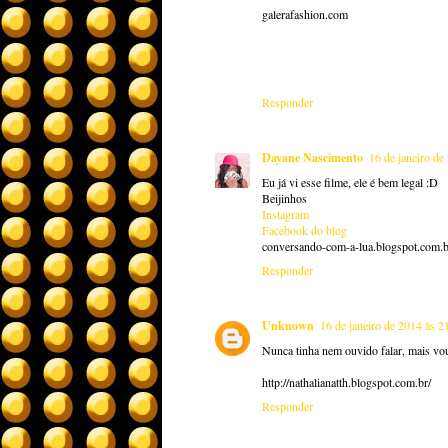
galerafashion.com
Responder
Dayane Nascimento
16 de janeiro de
Eu já vi esse filme, ele é bem legal :D
Beijinhos
Instagram
Facebook do blog
conversando-com-a-lua.blogspot.com.b
Responder
Unknown
16 de janeiro de 2014 às 2
Nunca tinha nem ouvido falar, mais vou 
http://nathalianatth.blogspot.com.br/
Responder