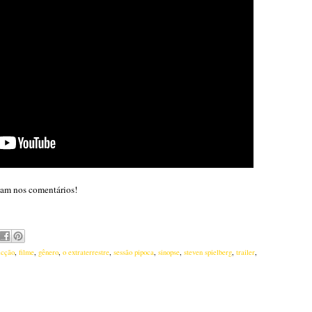
gam nos comentários!
icção
,
filme
,
gênero
,
o extraterrestre
,
sessão pipoca
,
sinopse
,
steven spielberg
,
trailer
,