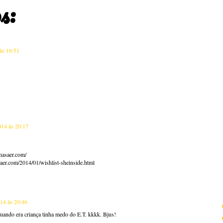
s:
 às 16:51
014 às 20:17
nasaer.com/
aer.com/2014/01/wishlist-sheinside.html
014 às 20:46
 quando era criança tinha medo do E.T. kkkk. Bjus!