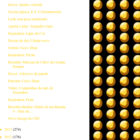
Decor: Quarto colorido
Sessão pipoca: E.T. O Extraterrestre
Look com peça metalizada
Aperta o play: Alejandro Sanz
Inspiration: Lápis de Cor
Desejo do dia: Celular novo
Sorteio Cica's Shop
Inspiration: Pavão
Resenha: Máscara de Cílios da Océane
Femme
Decor: Adesivos de parede
Parceria: Cica's Shop
Vídeo: Comprinhas do mês de
Dezembro
Inspiration: Praia
Resenha literária: Diário de um Banana
4 - Dias de...
Novo design do CM!
2013
(274)
►
2012
(176)
►