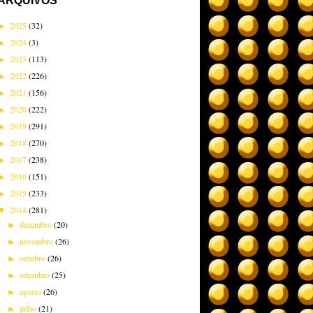
ARQUIVOS
2025
(32)
►
2024
(3)
►
2023
(113)
►
2022
(226)
►
2021
(156)
►
2020
(222)
►
2019
(291)
►
2018
(270)
►
2017
(238)
►
2016
(151)
►
2015
(233)
►
2014
(281)
▼
dezembro
(20)
►
novembro
(26)
►
outubro
(26)
►
setembro
(25)
►
agosto
(26)
►
julho
(21)
►