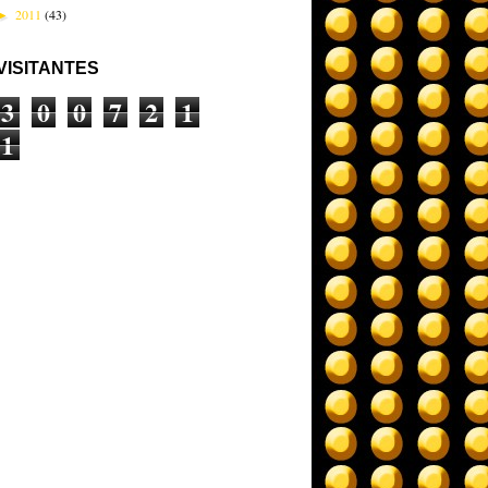
2011
(43)
►
VISITANTES
3
0
0
7
2
1
1