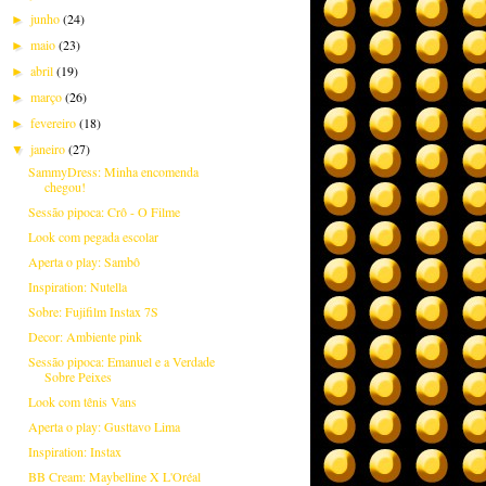
junho
(24)
►
maio
(23)
►
abril
(19)
►
março
(26)
►
fevereiro
(18)
►
janeiro
(27)
▼
SammyDress: Minha encomenda
chegou!
Sessão pipoca: Crô - O Filme
Look com pegada escolar
Aperta o play: Sambô
Inspiration: Nutella
Sobre: Fujifilm Instax 7S
Decor: Ambiente pink
Sessão pipoca: Emanuel e a Verdade
Sobre Peixes
Look com tênis Vans
Aperta o play: Gusttavo Lima
Inspiration: Instax
BB Cream: Maybelline X L'Oréal