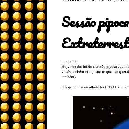
Sessão pipoc
Extraterrest
Oii gente!
Hoje vou dar início a sessão pipoca aqui n
vocês também irão gostar (o que não quer d
também).
E hoje o filme escolhido foi E.T O Extrater