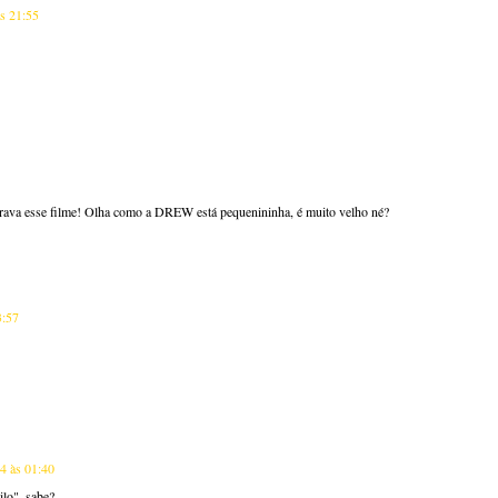
às 21:55
rava esse filme! Olha como a DREW está pequenininha, é muito velho né?
3:57
14 às 01:40
ilo", sabe?