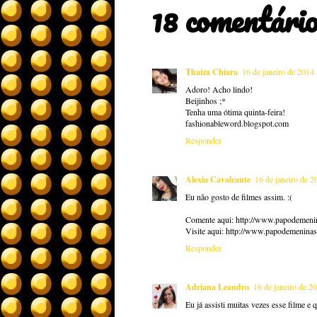
18 comentário
Thaiza Chiara
16 de janeiro de 2014
Adoro! Acho lindo!
Beijinhos ;*
Tenha uma ótima quinta-feira!
fashionableword.blogspot.com
Responder
Alexia Cavalcante
16 de janeiro de 2
Eu não gosto de filmes assim. :(
Comente aqui: http://www.papodemeni
Visite aqui: http://www.papodemeninas
Responder
Adriana Leandro
16 de janeiro de 2
Eu já assisti muitas vezes esse filme e