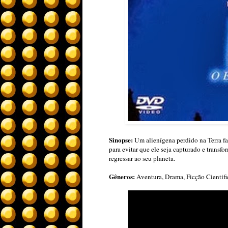
Sinopse:
Um alienígena perdido na Terra fa
para evitar que ele seja capturado e trans
regressar ao seu planeta.
Gêneros:
Aventura, Drama, Ficção Cientifi