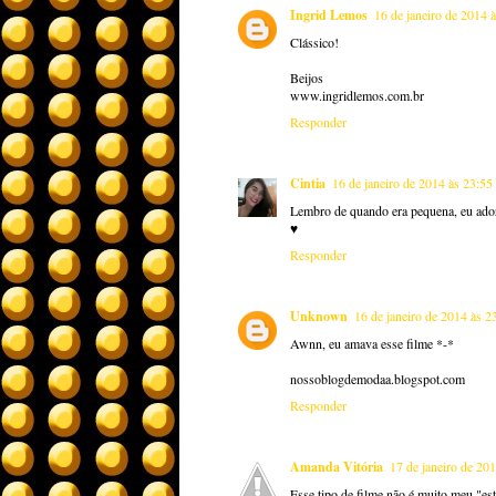
Ingrid Lemos
16 de janeiro de 2014 
Clássico!
Beijos
www.ingridlemos.com.br
Responder
Cintia
16 de janeiro de 2014 às 23:55
Lembro de quando era pequena, eu ado
♥
Responder
Unknown
16 de janeiro de 2014 às 2
Awnn, eu amava esse filme *-*
nossoblogdemodaa.blogspot.com
Responder
Amanda Vitória
17 de janeiro de 20
Esse tipo de filme não é muito meu "est