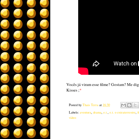
Vocês já viram esse filme? Gostam? Me di
Kisses ;
*
Posted by
Thais Terra
at
16:30
Labels:
aventura
,
drama
,
e.t.
,
e.t. o extraterrestre
,
f
vídeo