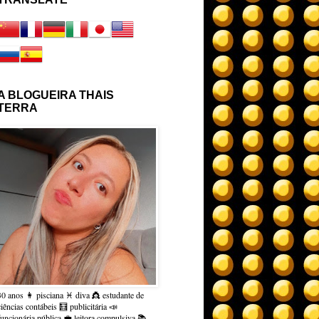
A BLOGUEIRA THAIS
TERRA
30 anos 👩 pisciana ♓ diva 👸 estudante de
ciências contábeis 🧮 publicitária 📣
funcionária pública 💼 leitora compulsiva 📚