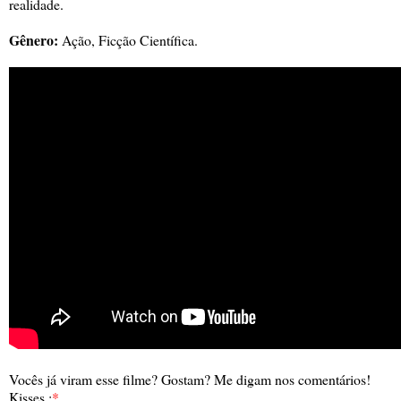
realidade.
Gênero:
Ação, Ficção Científica.
Vocês já viram esse filme? Gostam? Me digam nos comentários!
Kisses ;
*