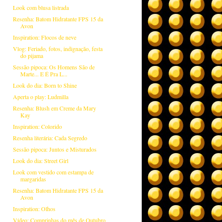
Look com blusa listrada
Resenha: Batom Hidratante FPS 15 da
Avon
Inspiration: Flocos de neve
Vlog: Feriado, fotos, indignação, festa
do pijama
Sessão pipoca: Os Homens São de
Marte... E É Pra L...
Look do dia: Born to Shine
Aperta o play: Ludmilla
Resenha: Blush em Creme da Mary
Kay
Inspiration: Colorido
Resenha literária: Cada Segredo
Sessão pipoca: Juntos e Misturados
Look do dia: Street Girl
Look com vestido com estampa de
margaridas
Resenha: Batom Hidratante FPS 15 da
Avon
Inspiration: Olhos
Vídeo: Comprinhas do mês de Outubro