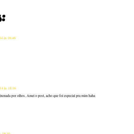
:
14 às 16:46
14 às 18:16
aixonada por olhos. Amei o post, acho que foi especial pra mim haha
s 19:10