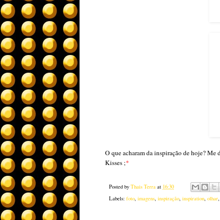
O que acharam da inspiração de hoje? Me 
Kisses ;
*
Posted by
Thais Terra
at
16:30
Labels:
foto
,
imagens
,
inspiração
,
inspiration
,
olhar