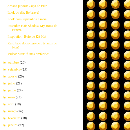
Sessão pipoca: Copa de Elite
Look do dia: Be brave!
Look com sapatinhos e meia
Resenha: Hair Shadow My Boos da
Fenzza
Inspiration: Bolo de Kit-Kat
Resultado do sorteio de três anos do
blog!
Vídeo: Meus filmes preferidos
outubro
(26)
►
setembro
(25)
►
agosto
(26)
►
julho
(21)
►
junho
(24)
►
maio
(23)
►
abril
(19)
►
março
(26)
►
fevereiro
(18)
►
janeiro
(27)
►