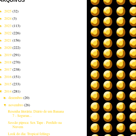
ARQUIVOS
2025
(32)
►
2024
(3)
►
2023
(113)
►
2022
(226)
►
2021
(156)
►
2020
(222)
►
2019
(291)
►
2018
(270)
►
2017
(238)
►
2016
(151)
►
2015
(233)
►
2014
(281)
▼
dezembro
(20)
►
novembro
(26)
▼
Resenha literária: Diário de um Banana
7 - Seguran...
Sessão pipoca: Sex Tape - Perdido na
Nuvem
Look do dia: Tropical fellings