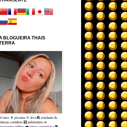
A BLOGUEIRA THAIS
TERRA
30 anos 👩 pisciana ♓ diva 👸 estudante de
ciências contábeis 🧮 publicitária 📣
funcionária pública 💼 leitora compulsiva 📚