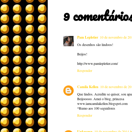
9 comentários
Pam Lepletier
10 de novembro de 20
Os desenhos são lindoos!
Beijos!
http://www.pamlepletier.com/
Responder
Camila Kellen
10 de novembro de 20
Que lindos. Acredite se quiser, sou ap
Beijooooo. Amei o blog, princesa
www.iamcamilakellen.blogspot.com
*Rumo aos 100 seguidores
Responder
Unknown
10 de novembro de 2014 à