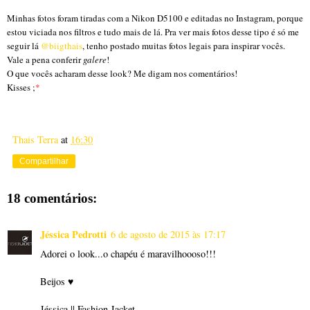
Minhas fotos foram tiradas com a Nikon D5100 e editadas no Instagram, porque
estou viciada nos filtros e tudo mais de lá. Pra ver mais fotos desse tipo é só me
seguir lá
@biigthais
, tenho postado muitas fotos legais para inspirar vocês.
Vale a pena conferir
galere
!
O que vocês acharam desse look? Me digam nos comentários!
Kisses ;
*
Thais Terra
at
16:30
Compartilhar
18 comentários:
Jéssica Pedrotti
6 de agosto de 2015 às 17:17
Adorei o look...o chapéu é maravilhoooso!!!
Beijos ♥
Jéssica || Fashion Jacket