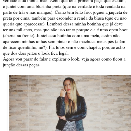
verdade é da minha mãe. Acho que foi a primeira peça que escolhi,
e juntei com uma blusinha preta (que na verdade é toda rendada na
parte de trás e nas mangas). Como tem feito frio, joguei a jaqueta de
preta por cima, também para esconder a renda da blusa (que eu não
queria que aparecesse). Lembrei dessa minha botinha que já deve
ter uns mil anos, mas que não uso tanto porque ela é uma open boot
(aberta na frente). Juntei essa botinha com uma meia, assim não
aparecem minhas unhas sem pintar e não machuca meus pés (além
de ficar quentinho, né?). Fiz fotos sem e com chapéu, porque acho
que dos dois jeitos o look fica legal.
Agora vou parar de falar e explicar o look, veja agora como ficou a
junção dessas peças.