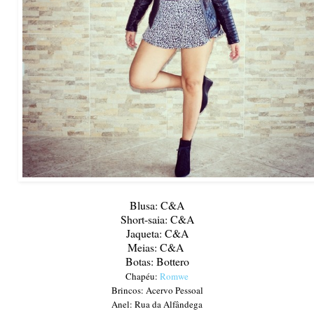
Blusa: C&A
Short-saia: C&A
Jaqueta: C&A
Meias: C&A
Botas: Bottero
Chapéu:
Romwe
Brincos: Acervo Pessoal
Anel: Rua da Alfândega