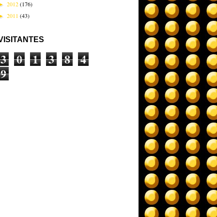
2012
(176)
►
2011
(43)
►
VISITANTES
3
0
1
3
8
4
9