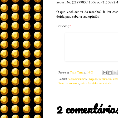
Sebastião: (21) 99837-1506 ou (21) 3872-
O que você achou da resenha? Já leu esse
doida para saber a sua opinião!
Beijoos ;
*
Posted by
Thais Terra
at
16:00
Labels:
ficção brasileira
,
imagens
,
informação
,
iter
literária
,
romance
,
sebastião vieira de andrade
2 comentários