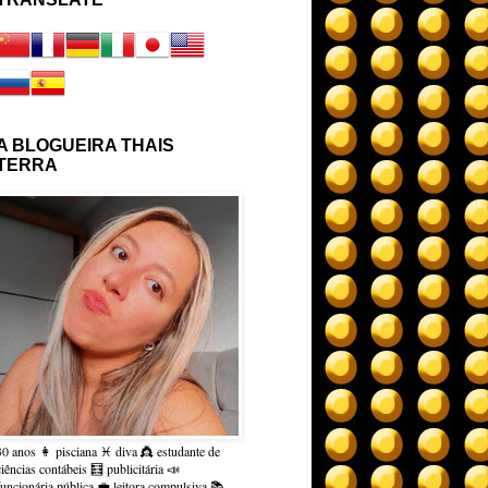
A BLOGUEIRA THAIS
TERRA
30 anos 👩 pisciana ♓ diva 👸 estudante de
ciências contábeis 🧮 publicitária 📣
funcionária pública 💼 leitora compulsiva 📚