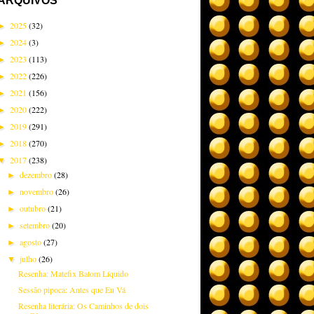
ARQUIVOS
2025
(32)
►
2024
(3)
►
2023
(113)
►
2022
(226)
►
2021
(156)
►
2020
(222)
►
2019
(291)
►
2018
(270)
►
2017
(238)
▼
dezembro
(28)
►
novembro
(26)
►
outubro
(21)
►
setembro
(20)
►
agosto
(27)
►
julho
(26)
▼
Resenha: Matefix Batom Líquido
Sessão pipoca: Antes que Eu Vá
Resenha literária: Os Caminhos de dois