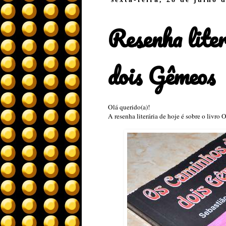
Resenha lite
dois Gêmeos
Olá querido(a)!
A resenha literária de hoje é sobre o livr