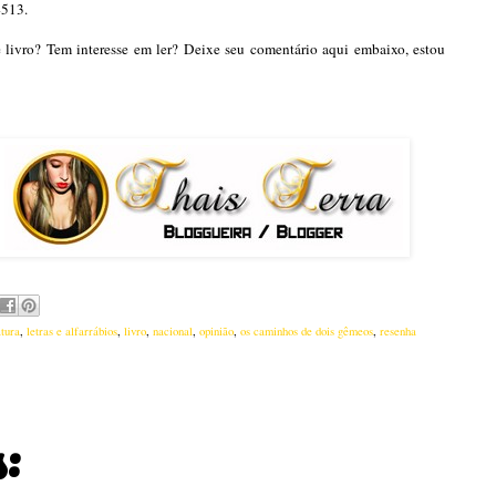
4513.
 livro? Tem interesse em ler? Deixe seu comentário aqui embaixo, estou
atura
,
letras e alfarrábios
,
livro
,
nacional
,
opinião
,
os caminhos de dois gêmeos
,
resenha
: