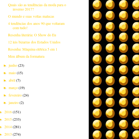
Quais são as tendências da moda para o
inverno 2017?
O mundo e suas voltas malucas
4 tendências dos anos 90 que voltaram
com tudo!
Resenha literária: O Show do Eu
12 leis bizarras dos Estados Unidos
Resenha: Máquina elétrica 5 em 1
Meu álbum da formatura
junho
(23)
►
maio
(15)
►
abril
(7)
►
março
(19)
►
fevereiro
(24)
►
janeiro
(2)
►
2016
(151)
►
2015
(233)
►
2014
(281)
►
2013
(274)
►