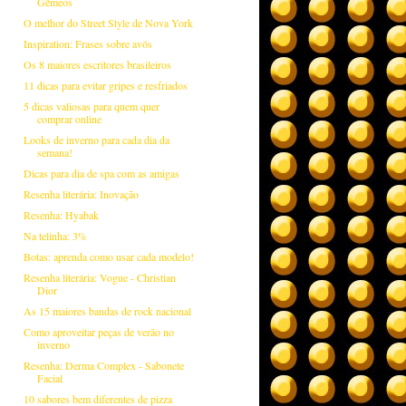
Gêmeos
O melhor do Street Style de Nova York
Inspiration: Frases sobre avós
Os 8 maiores escritores brasileiros
11 dicas para evitar gripes e resfriados
5 dicas valiosas para quem quer
comprar online
Looks de inverno para cada dia da
semana!
Dicas para dia de spa com as amigas
Resenha literária: Inovação
Resenha: Hyabak
Na telinha: 3%
Botas: aprenda como usar cada modelo!
Resenha literária: Vogue - Christian
Dior
As 15 maiores bandas de rock nacional
Como aproveitar peças de verão no
inverno
Resenha: Derma Complex - Sabonete
Facial
10 sabores bem diferentes de pizza