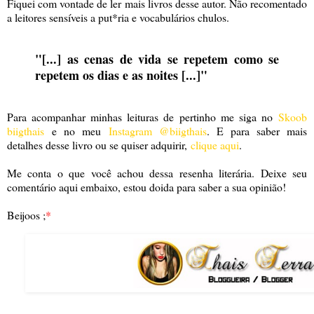
Fiquei com vontade de ler mais livros desse autor. Não recomentado
a leitores sensíveis a put*ria e vocabulários chulos.
"[...] as cenas de vida se repetem como se
repetem os dias e as noites [...]"
Para acompanhar minhas leituras de pertinho me siga no
Skoob
biigthais
e no meu
Instagram @biigthais
. E para saber mais
detalhes desse livro ou se quiser adquirir,
clique aqui
.
Me conta o que você achou dessa resenha literária. Deixe seu
comentário aqui embaixo, estou doida para saber a sua opinião!
Beijoos ;
*