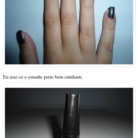
Eu usei só o esmalte preto bem cintilante.