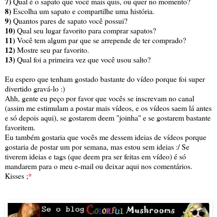
7)
Qual é o sapato que você mais quis, ou quer no momento?
8)
Escolha um sapato e compartilhe uma história.
9)
Quantos pares de sapato você possui?
10)
Qual seu lugar favorito para comprar sapatos?
11)
Você tem algum par que se arrepende de ter comprado?
12)
Mostre seu par favorito.
13)
Qual foi a primeira vez que você usou salto?
Eu espero que tenham gostado bastante do vídeo porque foi super
divertido gravá-lo :)
Ahh, gente eu peço por favor que vocês se inscrevam no canal
(assim me estimulam a postar mais vídeos, e os vídeos saem lá antes
e só depois aqui), se gostarem deem "joinha" e se gostarem bastante
favoritem.
Eu também gostaria que vocês me dessem ideias de vídeos porque
gostaria de postar um por semana, mas estou sem ideias :/ Se
tiverem ideias e tags (que deem pra ser feitas em vídeo) é só
mandarem para o meu e-mail ou deixar aqui nos comentários.
Kisses ;
*