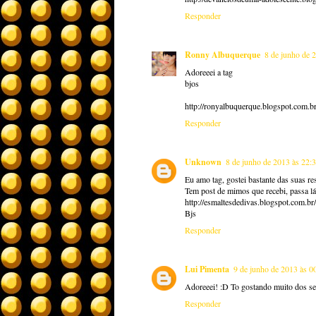
Responder
Ronny Albuquerque
8 de junho de 
Adoreeei a tag
bjos
http://ronyalbuquerque.blogspot.com.br
Responder
Unknown
8 de junho de 2013 às 22:
Eu amo tag, gostei bastante das suas re
Tem post de mimos que recebi, passa lá 
http://esmaltesdedivas.blogspot.com.b
Bjs
Responder
Lui Pimenta
9 de junho de 2013 às 0
Adoreeei! :D To gostando muito dos se
Responder