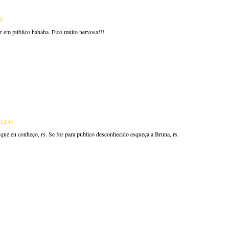
50
lar em público hahaha. Fico muito nervosa!!!
 12:43
 que eu conheço, rs. Se for para publico desconhecido esqueça a Bruna, rs.