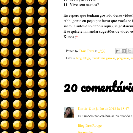
11-
Vive sem musica?
Eu espero que tenham gostado desse vídeo
Ahh, gente eu peço por favor que vocês se 
saem lá antes e só depois aqui), se gostare
E se quiserem mandar sugestões de vídeo eu 
Kisses ;
*
Posted by
Thais Terra
at
16:30
Labels:
blog
,
blogs
,
mundo das garotas
,
perguntas
,
r
20 comentári
Cintia
8 de junho de 2013 às 18:47
Eu também não era boa aluna quando e
Blog DresRouge
Responder