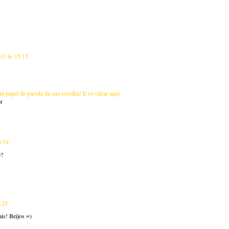
013 às 15:15
m papel de parede da sua escolha! E só clicar aqui.
r
8:34
o?
0:28
is! Beijos =)