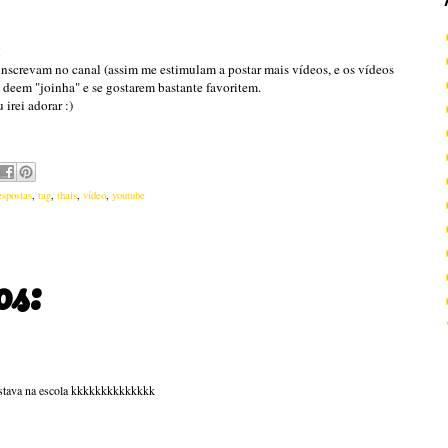
!
inscrevam no canal (assim me estimulam a postar mais vídeos, e os vídeos
m deem "joinha" e se gostarem bastante favoritem.
irei adorar :)
espostas
,
tag
,
thais
,
vídeo
,
youtube
os:
stava na escola kkkkkkkkkkkkkk