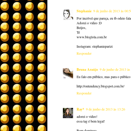
Stephanie
9 de junho de 2013 às 00:
Por incrível que pareça, eu tb odeio fa
Adorei o vídeo :D
Beijos,
Té
www.bloglola.com.br
Instagram: stephanieparizi
Responder
Bruna Araújo
9 de junho de 2013 às
Eu falo em público, mas para o público
http://ontendency.blogspot.com.br/
Responder
Ray*
9 de junho de 2013 às 13:26
adorei o vídeo!
essa tag é bem legal!
Bom domingo.