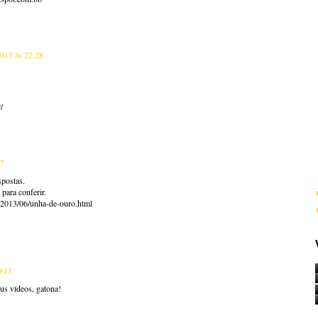
2013 às 22:28
/
37
spostas.
para conferir.
r/2013/06/unha-de-ouro.html
0:13
us vídeos, gatona!