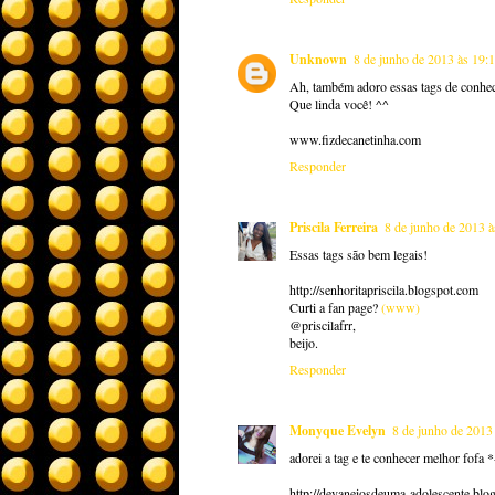
Unknown
8 de junho de 2013 às 19:
Ah, também adoro essas tags de conhe
Que linda você! ^^
www.fizdecanetinha.com
Responder
Priscila Ferreira
8 de junho de 2013 à
Essas tags são bem legais!
http://senhoritapriscila.blogspot.com
Curti a fan page?
(www)
@priscilafrr,
beijo.
Responder
Monyque Evelyn
8 de junho de 2013
adorei a tag e te conhecer melhor fofa *
http://devaneiosdeuma-adolescente.blo