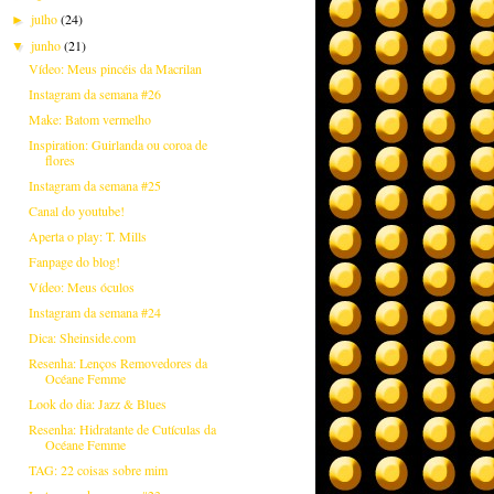
julho
(24)
►
junho
(21)
▼
Vídeo: Meus pincéis da Macrilan
Instagram da semana #26
Make: Batom vermelho
Inspiration: Guirlanda ou coroa de
flores
Instagram da semana #25
Canal do youtube!
Aperta o play: T. Mills
Fanpage do blog!
Vídeo: Meus óculos
Instagram da semana #24
Dica: Sheinside.com
Resenha: Lenços Removedores da
Océane Femme
Look do dia: Jazz & Blues
Resenha: Hidratante de Cutículas da
Océane Femme
TAG: 22 coisas sobre mim