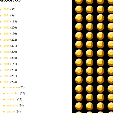
ARQUIVOS
2025
(32)
►
2024
(3)
►
2023
(113)
►
2022
(226)
►
2021
(156)
►
2020
(222)
►
2019
(291)
►
2018
(270)
►
2017
(238)
►
2016
(151)
►
2015
(233)
►
2014
(281)
►
2013
(274)
▼
dezembro
(25)
►
novembro
(22)
►
outubro
(23)
►
setembro
(24)
►
agosto
(24)
►