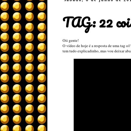
TAG: 22 coi
Oii gente!
O vídeo de hoje é a resposta de uma tag o
tem tudo explicadinho, mas vou deixar aba