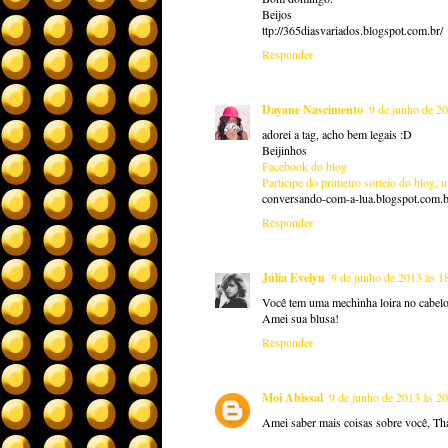
Beijos
ttp://365diasvariados.blogspot.com.br/
Responder
Dayane Nascimento
9 de junho de 2
adorei a tag, acho bem legais :D
Beijinhos
Facebook do blog
Participe do primeiro sorteio do blog, u
conversando-com-a-lua.blogspot.com.b
Responder
Júlia Evelyn
9 de junho de 2013 às 1
Você tem uma mechinha loira no cabel
Amei sua blusa!
Responder
Moi Abissal
9 de junho de 2013 às 2
Amei saber mais coisas sobre você, Tha