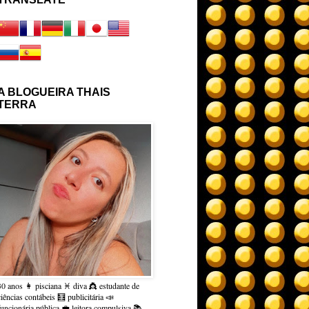
A BLOGUEIRA THAIS
TERRA
30 anos 👩 pisciana ♓ diva 👸 estudante de
ciências contábeis 🧮 publicitária 📣
funcionária pública 💼 leitora compulsiva 📚