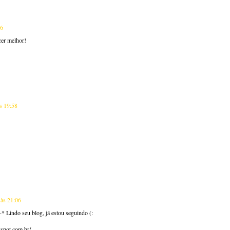
16
cer melhor!
s 19:58
 às 21:06
-* Lindo seu blog, já estou seguindo (:
gspot.com.br/