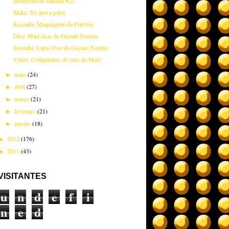
Instagram da semana #23
Make: It's just a joker
Resenha: Maquiagem da Playboy
Dica: Mini lixas da Océane Femme
Resenha: Lápis Duo da Océane Femme
Vídeo: Comprinhas do mês de Maio
maio
(24)
►
abril
(27)
►
março
(21)
►
fevereiro
(21)
►
janeiro
(18)
►
2012
(176)
►
2011
(43)
►
VISITANTES
u
n
d
e
f
i
n
e
d