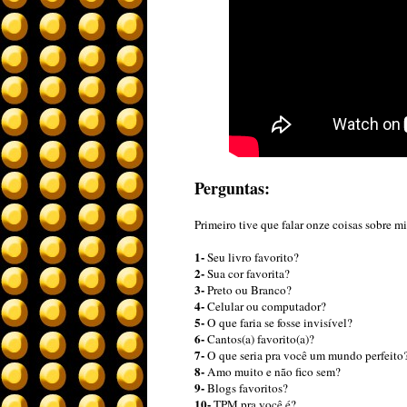
Perguntas:
Primeiro tive que falar onze coisas sobre m
1-
Seu livro favorito?
2-
Sua cor favorita?
3-
Preto ou Branco?
4-
Celular ou computador?
5-
O que faria se fosse invisível?
6-
Cantos(a) favorito(a)?
7-
O que seria pra você um mundo perfeito
8-
Amo muito e não fico sem?
9-
Blogs favoritos?
10-
TPM pra você é?