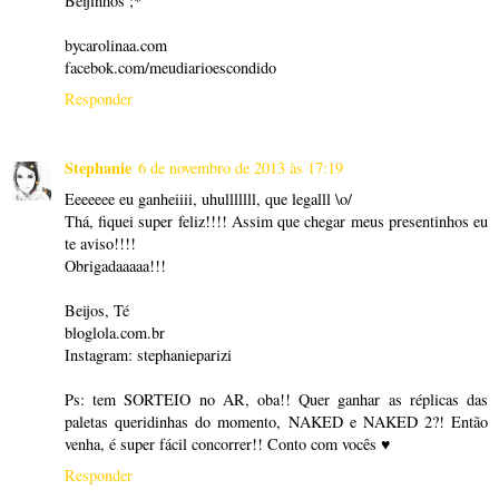
Beijinhos ;*
bycarolinaa.com
facebok.com/meudiarioescondido
Responder
Stephanie
6 de novembro de 2013 às 17:19
Eeeeeee eu ganheiiii, uhulllllll, que legalll \o/
Thá, fiquei super feliz!!!! Assim que chegar meus presentinhos eu
te aviso!!!!
Obrigadaaaaa!!!
Beijos, Té
bloglola.com.br
Instagram: stephanieparizi
Ps: tem SORTEIO no AR, oba!! Quer ganhar as réplicas das
paletas queridinhas do momento, NAKED e NAKED 2?! Então
venha, é super fácil concorrer!! Conto com vocês ♥
Responder