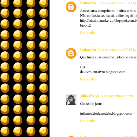
Unknown
2 de novembro de 2013 às
Ameei suas comprinhas..muitas coisas 
Não conhecia seu canal, vidios legais he
http://lalazinhamake-up.blogspot.com.b
bjoo s2
Responder
Unknown
2 de novembro de 2013 às
Que linda suas compras, adorei o casa
Bjs
de-livro-em-livro.blogspot.com
Responder
Júlia Evelyn
3 de novembro de 2013 
Gostei do jeans!
juliamodelodemodelo.blogspot.com
Responder