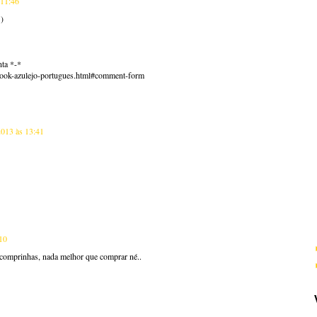
 11:46
 )
nta *-*
ook-azulejo-portugues.html#comment-form
013 às 13:41
10
 comprinhas, nada melhor que comprar né..