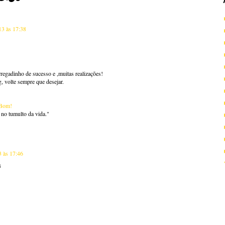
13 às 17:38
egadinho de sucesso e ,muitas realizações!
g, volte sempre que desejar.
 Bom!
r no tumulto da vida."
 às 17:46
3