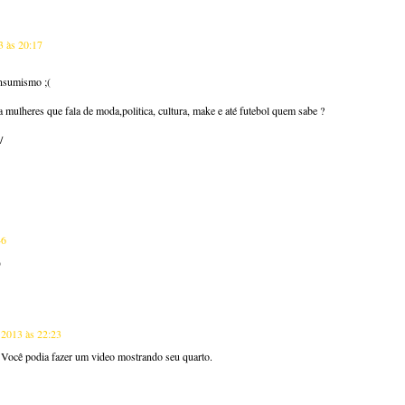
3 às 20:17
nsumismo ;(
 mulheres que fala de moda,politica, cultura, make e até futebol quem sabe ?
/
46
)
 2013 às 22:23
 Você podia fazer um video mostrando seu quarto.