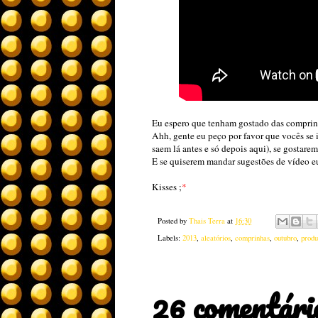
Eu espero que tenham gostado das comprin
Ahh, gente eu peço por favor que vocês se 
saem lá antes e só depois aqui), se gostar
E se quiserem mandar sugestões de vídeo eu
Kisses ;
*
Posted by
Thais Terra
at
16:30
Labels:
2013
,
aleatórios
,
comprinhas
,
outubro
,
produ
26 comentári