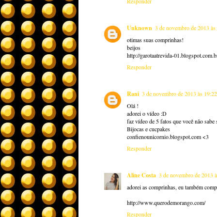
Responder
Unknown
3 de novembro de 2013 às
otimas suas comprinhas!
beijos
http://garotaatrevida-01.blogspot.com.b
Responder
Rani
3 de novembro de 2013 às 19:22
Olá !
adorei o vídeo :D
faz vídeo de 5 fatos que você não sabe
Bijocas e cucpakes
confienounicornio.blogspot.com <3
Responder
Aline Costa
3 de novembro de 2013 à
adorei as comprinhas, eu também comp
http://www.querodemorango.com/
Responder