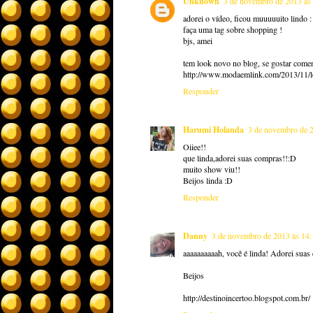
Unknown
3 de novembro de 2013 às
adorei o vídeo, ficou muuuuuito lindo :
faça uma tag sobre shopping !
bjs, amei
tem look novo no blog, se gostar come
http://www.modaemlink.com/2013/11/l
Responder
Harumi Holanda
3 de novembro de 2
Oiiee!!
que linda,adorei suas compras!!:D
muito show viu!!
Beijos linda :D
Responder
Danny
3 de novembro de 2013 às 14:
aaaaaaaaaah, você é linda! Adorei suas
Beijos
http://destinoincertoo.blogspot.com.br/