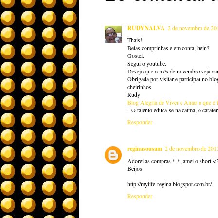
RUDYNALVA
2 de novembro de 20
Thais!
Belas comprinhas e em conta, hein?
Gostei.
Segui o youtube.
Desejo que o mês de novembro seja carr
Obrigada por visitar e participar no blo
cheirinhos
Rudy
Blog Alegria de Viver e Amar o que é
" O talento educa-se na calma, o caráte
Responder
reginasousam
2 de novembro de 2013
Adorei as compras *-*, amei o short <
Beijos
http://mylife-regina.blogspot.com.br/
Responder