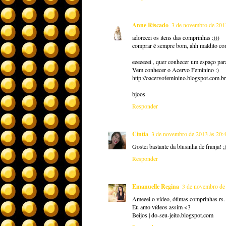
Anne Riscado
3 de novembro de 201
adoreeei os itens das comprinhas :)))
comprar é sempre bom, ahh maldito co
eeeeeeei , quer conhecer um espaço para
Vem conhecer o Acervo Feminino :)
http://oacervofeminino.blogspot.com.br
bjoos
Responder
Cintia
3 de novembro de 2013 às 20:
Gostei bastante da blusinha de franja! ;
Responder
Emanuelle Regina
3 de novembro de
Ameeei o vídeo, ótimas comprinhas rs.
Eu amo vídeos assim <3
Beijos | do-seu-jeito.blogspot.com