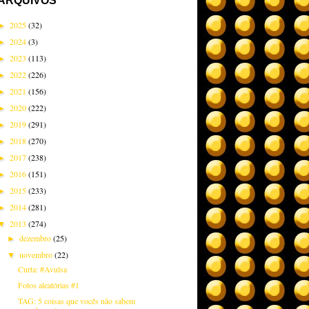
ARQUIVOS
2025
(32)
►
2024
(3)
►
2023
(113)
►
2022
(226)
►
2021
(156)
►
2020
(222)
►
2019
(291)
►
2018
(270)
►
2017
(238)
►
2016
(151)
►
2015
(233)
►
2014
(281)
►
2013
(274)
▼
dezembro
(25)
►
novembro
(22)
▼
Curta: #Avulsa
Fotos aleatórias #1
TAG: 5 coisas que vocês não sabem