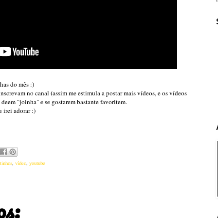
has do mês :)
inscrevam no canal (assim me estimula a postar mais vídeos, e os vídeos
em deem "joinha" e se gostarem bastante favoritem.
 irei adorar :)
tinhos
,
vídeo
,
youtube
os: