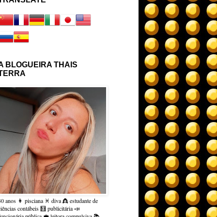
A BLOGUEIRA THAIS
TERRA
30 anos 👩 pisciana ♓ diva 👸 estudante de
ciências contábeis 🧮 publicitária 📣
funcionária pública 💼 leitora compulsiva 📚