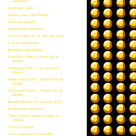
sobre mim
Inspiration: Verão
Aperta o play: Luan Santana
Look com cropped
Instagram da semana #44
Vlog: Cosmetic & Cia - Rio das Ostras
Look do dia: Paradise...
Resenha: Limpa-Pincéis
Fahion Rio: Parte 4 - Quarto dia de
desfiles
Fahion Rio: Parte 3 - Terceiro dia de
desfiles
Fashion Rio: Parte 2 - Segundo dia de
desfiles
Fashion Rio: Parte 1 - Primeiro dia de
desfiles
Resenha literária: As Aventuras de Pi
Instagram da semana #43
Vídeo: Como se portar em frente as
câmeras
Look com biquíni
News: Line-up do Fashion Rio