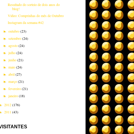
Resultado do sorteio de dois anos do
blog!
Vídeo: Comprinhas do mês de Outubro
Instagram da semana #42
outubro
(23)
►
setembro
(24)
►
agosto
(24)
►
julho
(24)
►
junho
(21)
►
maio
(24)
►
abril
(27)
►
março
(21)
►
fevereiro
(21)
►
janeiro
(18)
►
2012
(176)
►
2011
(43)
►
VISITANTES