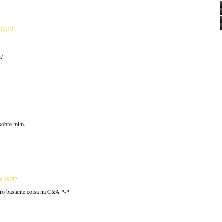
 15:19
r/
 sobre mim.
s 19:52
ro bastante coisa na C&A *-*