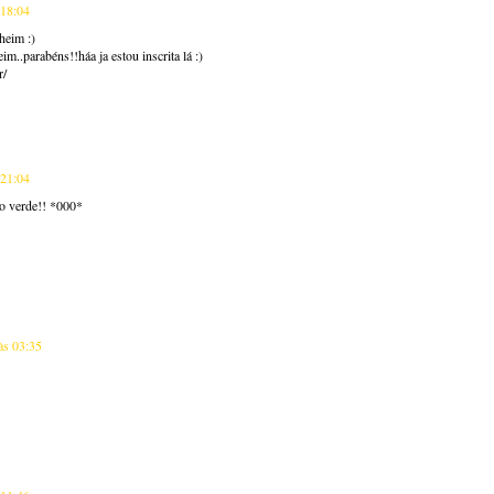
 18:04
heim :)
im..parabéns!!háa ja estou inscrita lá :)
r/
 21:04
co verde!! *000*
às 03:35