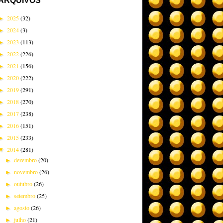
ARQUIVOS
2025
(32)
►
2024
(3)
►
2023
(113)
►
2022
(226)
►
2021
(156)
►
2020
(222)
►
2019
(291)
►
2018
(270)
►
2017
(238)
►
2016
(151)
►
2015
(233)
►
2014
(281)
▼
dezembro
(20)
►
novembro
(26)
►
outubro
(26)
►
setembro
(25)
►
agosto
(26)
►
julho
(21)
►