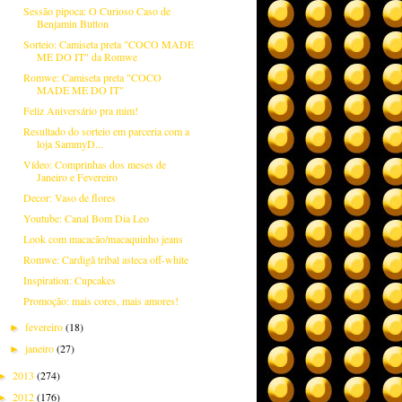
Sessão pipoca: O Curioso Caso de
Benjamin Button
Sorteio: Camiseta preta "COCO MADE
ME DO IT" da Romwe
Romwe: Camiseta preta "COCO
MADE ME DO IT"
Feliz Aniversário pra mim!
Resultado do sorteio em parceria com a
loja SammyD...
Vídeo: Comprinhas dos meses de
Janeiro e Fevereiro
Decor: Vaso de flores
Youtube: Canal Bom Dia Leo
Look com macacão/macaquinho jeans
Romwe: Cardigã tribal asteca off-white
Inspiration: Cupcakes
Promoção: mais cores, mais amores!
fevereiro
(18)
►
janeiro
(27)
►
2013
(274)
►
2012
(176)
►