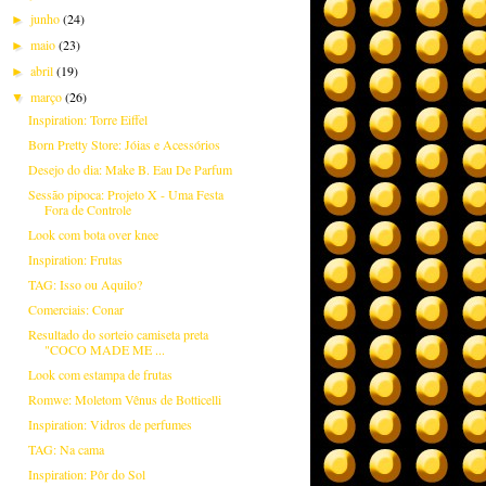
junho
(24)
►
maio
(23)
►
abril
(19)
►
março
(26)
▼
Inspiration: Torre Eiffel
Born Pretty Store: Jóias e Acessórios
Desejo do dia: Make B. Eau De Parfum
Sessão pipoca: Projeto X - Uma Festa
Fora de Controle
Look com bota over knee
Inspiration: Frutas
TAG: Isso ou Aquilo?
Comerciais: Conar
Resultado do sorteio camiseta preta
"COCO MADE ME ...
Look com estampa de frutas
Romwe: Moletom Vênus de Botticelli
Inspiration: Vidros de perfumes
TAG: Na cama
Inspiration: Pôr do Sol