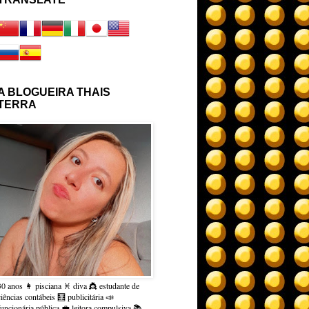
A BLOGUEIRA THAIS
TERRA
30 anos 👩 pisciana ♓ diva 👸 estudante de
ciências contábeis 🧮 publicitária 📣
funcionária pública 💼 leitora compulsiva 📚