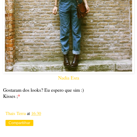
Nadia Esra
Gostaram dos looks? Eu espero que sim :)
Kisses ;
*
Thais Terra
at
16:30
Compartilhar