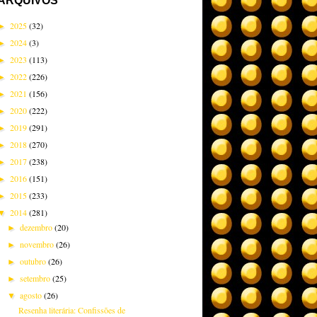
ARQUIVOS
2025
(32)
►
2024
(3)
►
2023
(113)
►
2022
(226)
►
2021
(156)
►
2020
(222)
►
2019
(291)
►
2018
(270)
►
2017
(238)
►
2016
(151)
►
2015
(233)
►
2014
(281)
▼
dezembro
(20)
►
novembro
(26)
►
outubro
(26)
►
setembro
(25)
►
agosto
(26)
▼
Resenha literária: Confissões de