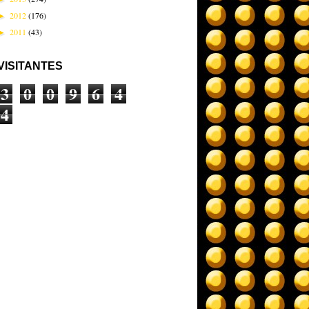
2012
(176)
►
2011
(43)
►
VISITANTES
3
0
0
9
6
4
4