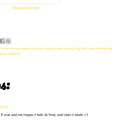
Raquel Falomir
,
henar vicente
,
inspiração
,
irina senina
,
leonor castro
,
look
,
look com
,
lookbook.nu
,
nessa celiberto
s:
16:42
. E usar azul em roupas é tudo de bom, azul claro é muito <3