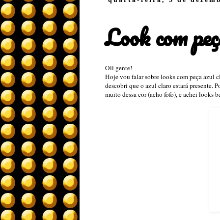
Look com peça
Oii gente!
Hoje vou falar sobre looks com peça azul c
descobri que o azul claro estará presente. P
muito dessa cor (acho fofo), e achei looks b