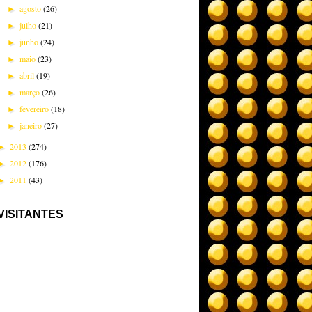
agosto
(26)
►
julho
(21)
►
junho
(24)
►
maio
(23)
►
abril
(19)
►
março
(26)
►
fevereiro
(18)
►
janeiro
(27)
►
2013
(274)
►
2012
(176)
►
2011
(43)
►
VISITANTES