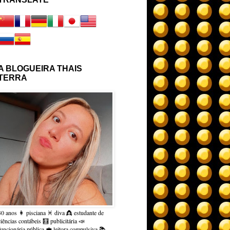
A BLOGUEIRA THAIS
TERRA
30 anos 👩 pisciana ♓ diva 👸 estudante de
ciências contábeis 🧮 publicitária 📣
funcionária pública 💼 leitora compulsiva 📚