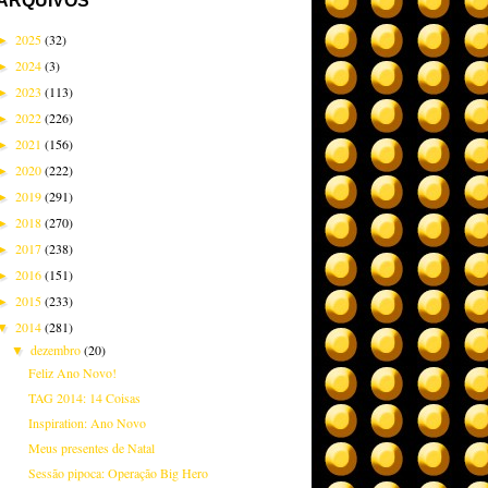
ARQUIVOS
2025
(32)
►
2024
(3)
►
2023
(113)
►
2022
(226)
►
2021
(156)
►
2020
(222)
►
2019
(291)
►
2018
(270)
►
2017
(238)
►
2016
(151)
►
2015
(233)
►
2014
(281)
▼
dezembro
(20)
▼
Feliz Ano Novo!
TAG 2014: 14 Coisas
Inspiration: Ano Novo
Meus presentes de Natal
Sessão pipoca: Operação Big Hero