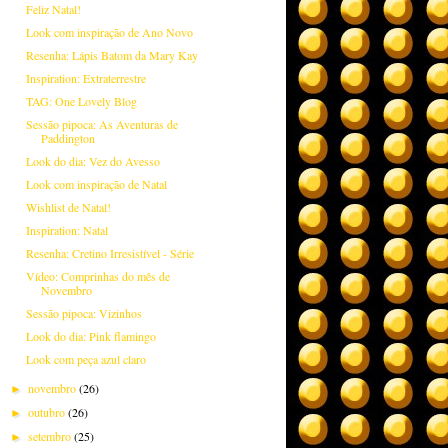
Feliz Natal!
Look com inspiração de Ano Novo
Resenha: Lápis Batom da Mary Kay
Inspiration: Extraterrestre
TAG: One Lovely Blog
Sessão pipoca: As Aventuras de
Paddington
Look do dia: Vez do Avesso
Look com inspiração de Natal
Wishlist de Natal!
Inspiration: Natal
Resenha: Cretino Irresistível - Série
Vídeo: Comprinhas do mês de
Novembro
Sessão pipoca: Vizinhos
Look do dia: Pink flamingo
Look com peça azul claro
novembro
(26)
►
outubro
(26)
►
setembro
(25)
►