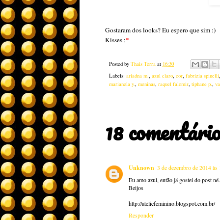
Gostaram dos looks? Eu espero que sim :)
Kisses ;
*
Posted by
Thais Terra
at
16:30
Labels:
ariadna m.
,
azul claro
,
cor
,
fabrizia spinelli
marianela y.
,
meninas
,
raquel falomir
,
tiphane p.
,
va
18 comentário
Unknown
3 de dezembro de 2014 às 
Eu amo azul, então já gostei do post né
Beijos
http://ateliefeminino.blogspot.com.br/
Responder