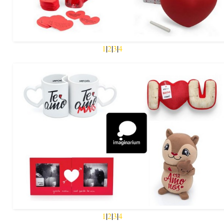
1
|
2
|
3
|
4
1
|
2
|
3
|
4