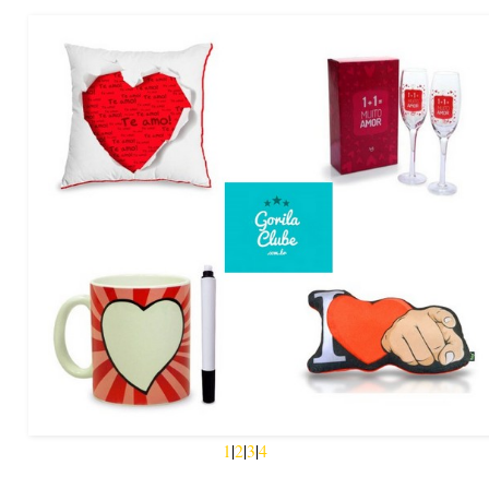
1
|
2
|
3
|
4