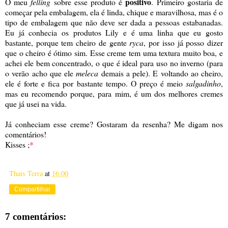
positivo
O meu
felling
sobre esse produto é
. Primeiro gostaria de
começar pela embalagem, ela é linda, chique e maravilhosa, mas é o
tipo de embalagem que não deve ser dada a pessoas estabanadas.
Eu já conhecia os produtos Lily e é uma linha que eu gosto
bastante, porque tem cheiro de gente
ryca
, por isso já posso dizer
que o cheiro é ótimo sim. Esse creme tem uma textura muito boa, e
achei ele bem concentrado, o que é ideal para uso no inverno (para
o verão acho que ele
meleca
demais a pele). E voltando ao cheiro,
ele é forte e fica por bastante tempo. O preço é meio
salgadinho
,
mas eu recomendo porque, para mim, é um dos melhores cremes
que já usei na vida.
Já conheciam esse creme? Gostaram da resenha? Me digam nos
comentários!
Kisses ;
*
Thais Terra
at
16:00
Compartilhar
7 comentários: