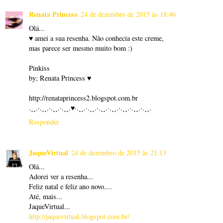
Renata Princess
24 de dezembro de 2015 às 18:46
Olá...
♥ amei a sua resenha. Não conhecia este creme,
mas parece ser mesmo muito bom :)
Pinkiss
by; Renata Princess ♥
http://renataprincess2.blogspot.com.br
.¸¸.·.¸¸.·.¸¸.·.¸¸.♥·.¸¸.·.¸¸.·.¸¸.·.¸¸.·.¸¸.·.¸¸.·.¸¸.
Responder
JaqueVirtual
24 de dezembro de 2015 às 21:13
Olá...
Adorei ver a resenha...
Feliz natal e feliz ano novo....
Até, mais...
JaqueVirtual...
http://jaquevirtual.blogspot.com.br/