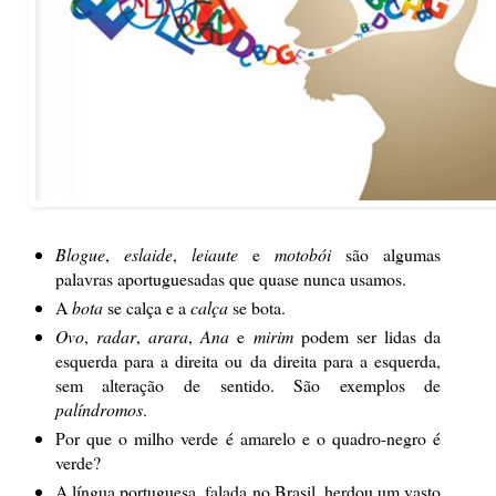
Blogue
,
eslaide
,
leiaute
e
motobói
são algumas
palavras aportuguesadas que quase nunca usamos.
A
bota
se calça e a
calça
se bota.
Ovo
,
radar
,
arara
,
Ana
e
mirim
podem ser lidas da
esquerda para a direita ou da direita para a esquerda,
sem alteração de sentido. São exemplos de
palíndromos
.
Por que o milho verde é amarelo e o quadro-negro é
verde?
A língua portuguesa, falada no Brasil, herdou um vasto