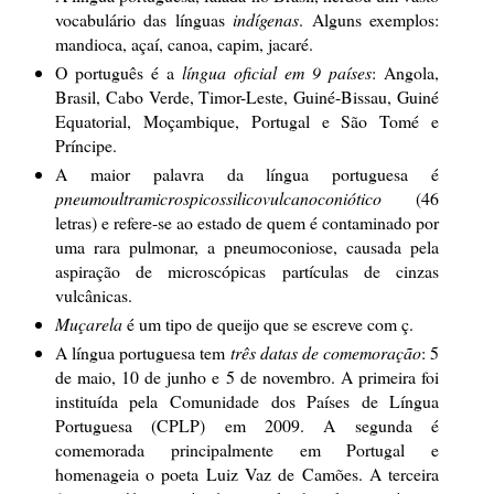
vocabulário das línguas
indígenas
. Alguns exemplos:
mandioca, açaí, canoa, capim, jacaré.
O português é a
língua oficial em 9 países
: Angola,
Brasil, Cabo Verde, Timor-Leste, Guiné-Bissau, Guiné
Equatorial, Moçambique, Portugal e São Tomé e
Príncipe.
A maior palavra da língua portuguesa é
pneumoultramicrospicossilicovulcanoconiótico
(46
letras) e refere-se ao estado de quem é contaminado por
uma rara pulmonar, a pneumoconiose, causada pela
aspiração de microscópicas partículas de cinzas
vulcânicas.
Muçarela
é um tipo de queijo que se escreve com ç.
A língua portuguesa tem
três datas de comemoração
: 5
de maio, 10 de junho e 5 de novembro. A primeira foi
instituída pela Comunidade dos Países de Língua
Portuguesa (CPLP) em 2009. A segunda é
comemorada principalmente em Portugal e
homenageia o poeta Luiz Vaz de Camões. A terceira