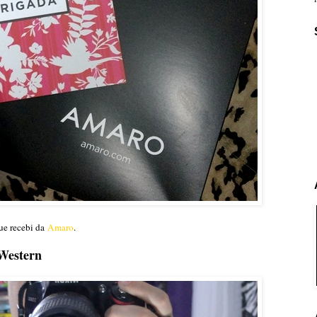
que recebi da
Amaro
.
 Western