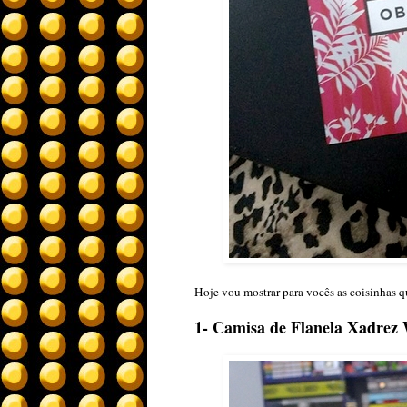
Hoje vou mostrar para vocês as coisinhas 
1- Camisa de Flanela Xadrez