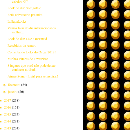
cabelos @?
Look do dia: Soft gothic
Feliz aniversário pra mim!
LollapaLooks!
Vamos falar do dia internacional da
mulher...
Look do dia: Like a mermaid
Recebidos da Amaro
Comentando looks do Oscar 2018!
Minhas leituras de Fevereiro!
8 lugares que você não pode deixar
conhecer no Sud...
Aimee Song - It girl para se inspirar!
fevereiro
(24)
►
janeiro
(26)
►
2017
(238)
►
2016
(151)
►
2015
(233)
►
2014
(281)
►
2013
(274)
►