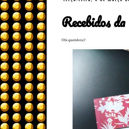
Recebidos d
Olá querido(a)!