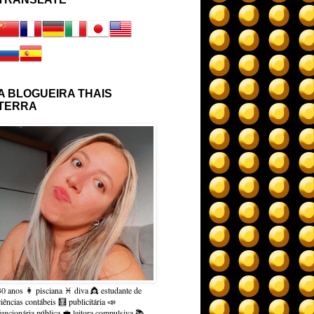
A BLOGUEIRA THAIS
TERRA
30 anos 👩 pisciana ♓ diva 👸 estudante de
ciências contábeis 🧮 publicitária 📣
funcionária pública 💼 leitora compulsiva 📚