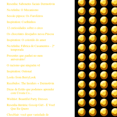
Resenha: Sabonetes faciais Dermotivin
Na telinha: O Mecanismo
Sessão pipoca: Os Farofeiros
Inspiration: Coelhinhos
12 curiosidades sobre o circo
Os chocolates desejados nessa Páscoa
Inspiration: O colorido do amor
Na telinha: Fábrica de Casamentos - 2ª
temporada
Presentes que ganhei no meu
aniversário!
O racismo que ninguém vê
Inspiration: Outonal
Looks from BerryLook
Recebidos: The Insiders + Dermotivin
Dicas de Estilo que podemos aprender
com Úrsula Co...
Wishlist: Beautiful Party Dresses
Resenha literária: Gossip Girl - É Você
Que Eu Quero
ChocHair: você quer variedade de