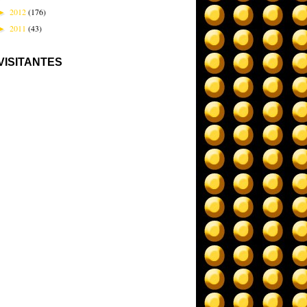
2012
(176)
►
2011
(43)
►
VISITANTES