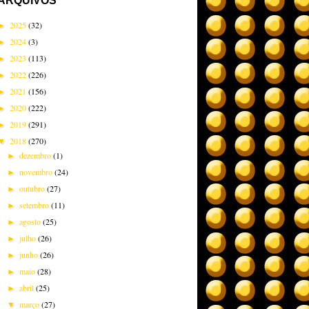
ARQUIVOS
2025
(32)
►
2024
(3)
►
2023
(113)
►
2022
(226)
►
2021
(156)
►
2020
(222)
►
2019
(291)
►
2018
(270)
▼
dezembro
(1)
►
novembro
(24)
►
outubro
(27)
►
setembro
(11)
►
agosto
(25)
►
julho
(26)
►
junho
(26)
►
maio
(28)
►
abril
(25)
►
março
(27)
▼