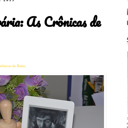
ária: As Crônicas de
rônicas de Bane
.