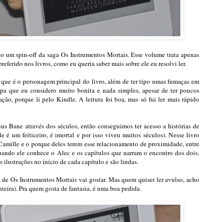
ipo um spin-off da saga Os Instrumentos Mortais. Esse volume trata apenas
erido nos livros, como eu queria saber mais sobre ele eu resolvi ler.
e é o personagem principal do livro, além de ter tipo umas fumaças em
a que eu considero muito bonita e nada simples, apesar de ter poucos
ção, porque li pelo Kindle. A leitura foi boa, mas só fui ler mais rápido
nus Bane através dos séculos, então conseguimos ter acesso a histórias de
 é um feiticeiro, é imortal e por isso viveu muitos séculos). Nesse livro
ille e o porque deles terem esse relacionamento de proximidade, entre
 quando ele conhece o Alec e os capítulos que narram o encontro dos dois.
s ilustrações no início de cada capítulo e são lindas.
 de Os Instrumentos Mortais vai gostar. Mas quem quiser ler avulso, acho
inteira). Pra quem gosta de fantasia, é uma boa pedida.