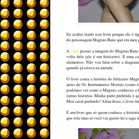
Eu acabei lendo esse livro porque ele é t
do personagem Magnus Bane que era meu pref
A
capa
possui a imagem do Magnus Bane qu
volta dele (ele é um feiticeiro).
É uma cap
elementos. Não vou falar sobre a diagrama
quando já estava na metade.
O livro conta a história do feiticeiro Mag
antes de Os Instrumentos Mortais (como ele
podemos ver como o Magnus conheceu a Cam
outras histórias. Minha parte preferida é
Meu casal preferido! Além disso, o livro trá
É um livro que só quem conhece a história
que rola (mas aí você vai querer ler a saga 