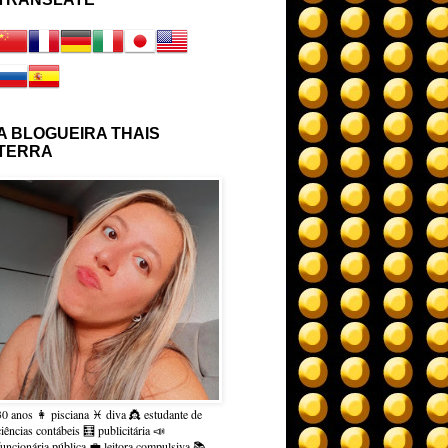
A BLOGUEIRA THAIS
TERRA
30 anos 👩 pisciana ♓ diva 👸 estudante de
ciências contábeis 🧮 publicitária 📣
funcionária pública 💼 leitora compulsiva 📚