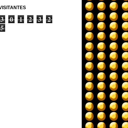
VISITANTES
3
0
1
2
3
2
5