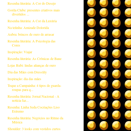
Resenha literária: A Cor do Desejo
Gorila Clube: presentes criativos mais
divertidos ...
Resenha literária: A Cor da Luxúria
Na telinha: Amizade Dolorida
Aubra: brincos de ouro de arrasar
Resenha literária: A Psicologia das
Cores
Inspiração: Viajar
Resenha literária: As Crônicas de Bane
Lojas Rubi: lindas alianças de ouro
Dia das Mães com Dresslily
Inspiração: dia das mães
Toque a Campainha: 4 tipos de guarda-
roupas para q...
Resenha literária: Jornal Nacional - A
notícia faz...
Resenha: Linha Seda Cocriações Liso
Extremo
Resenha literária: Negócios no Ritmo da
Música
Shoulder: 3 looks com vestidos curtos