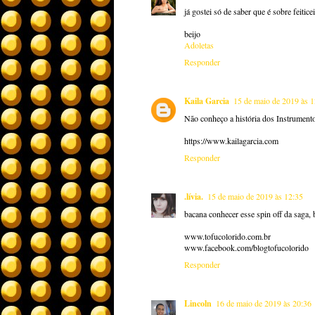
já gostei só de saber que é sobre feitice
beijo
Adoletas
Responder
Kaila Garcia
15 de maio de 2019 às 1
Não conheço a história dos Instrumento
https://www.kailagarcia.com
Responder
.lívia.
15 de maio de 2019 às 12:35
bacana conhecer esse spin off da saga, 
www.tofucolorido.com.br
www.facebook.com/blogtofucolorido
Responder
Lincoln
16 de maio de 2019 às 20:36