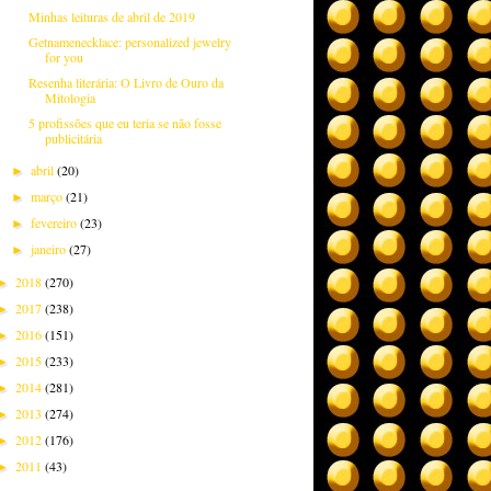
Minhas leituras de abril de 2019
Getnamenecklace: personalized jewelry
for you
Resenha literária: O Livro de Ouro da
Mitologia
5 profissões que eu teria se não fosse
publicitária
abril
(20)
►
março
(21)
►
fevereiro
(23)
►
janeiro
(27)
►
2018
(270)
►
2017
(238)
►
2016
(151)
►
2015
(233)
►
2014
(281)
►
2013
(274)
►
2012
(176)
►
2011
(43)
►