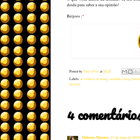
doida para saber a sua opinião!
Beijoos ;
*
Posted by
Thais Terra
at
18:55
Labels:
as crônicas de bane
,
cassandra clare
,
fantas
literária
4 comentários
Meloren Moreira
15 de maio de 2019