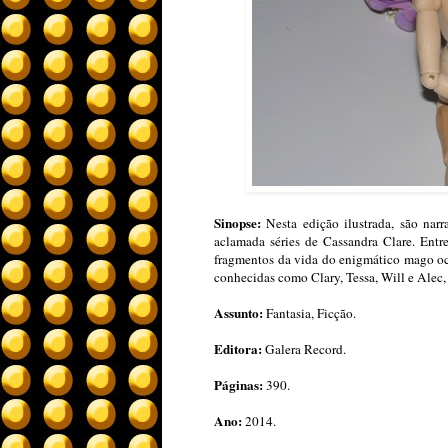
Sinopse:
Nesta edição ilustrada, são narr
aclamada séries de Cassandra Clare. Entr
fragmentos da vida do enigmático mago oco
conhecidas como Clary, Tessa, Will e Alec,
Assunto:
Fantasia, Ficção.
Editora:
Galera Record.
Páginas:
390.
Ano:
2014.