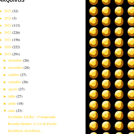
ARQUIVOS
2025
(32)
►
2024
(3)
►
2023
(113)
►
2022
(226)
►
2021
(156)
►
2020
(222)
►
2019
(291)
▼
dezembro
(26)
►
novembro
(26)
►
outubro
(27)
►
setembro
(26)
►
agosto
(27)
►
julho
(27)
►
junho
(18)
►
maio
(23)
▼
Na telinha: Lúcifer - 4ª temporada
Resenha literária: A Cor da Paixão
Insistência, desistência...