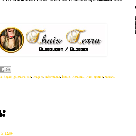
ia
,
ficção
,
galera record
,
imagens
,
informação
,
kindle
,
literatura
,
livro
,
opinião
,
resenha
:
 às 12:09