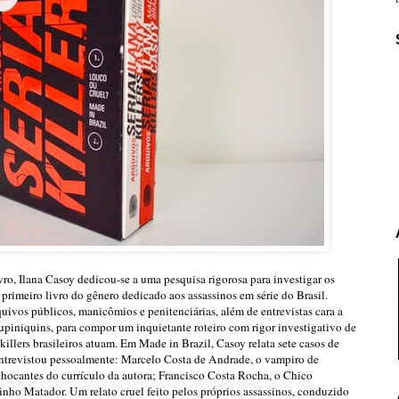
ro, Ilana Casoy dedicou-se a uma pesquisa rigorosa para investigar os
r o primeiro livro do gênero dedicado aos assassinos em série do Brasil.
quivos públicos, manicômios e penitenciárias, além de entrevistas cara a
tupiniquins, para compor um inquietante roteiro com rigor investigativo de
illers brasileiros atuam. Em Made in Brazil, Casoy relata sete casos de
ela entrevistou pessoalmente: Marcelo Costa de Andrade, o vampiro de
hocantes do currículo da autora; Francisco Costa Rocha, o Chico
inho Matador. Um relato cruel feito pelos próprios assassinos, conduzido