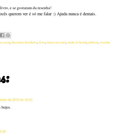
ivro, e se gostaram da resenha!
vocês querem ver é só me falar :) Ajuda nunca é demais.
na casoy
,
literatura brasileira
,
livro
,
louco ou cruel
,
made in brazil
,
policial
,
resenha
s:
ereiro de 2015 às 16:51
s beijos.
9:20