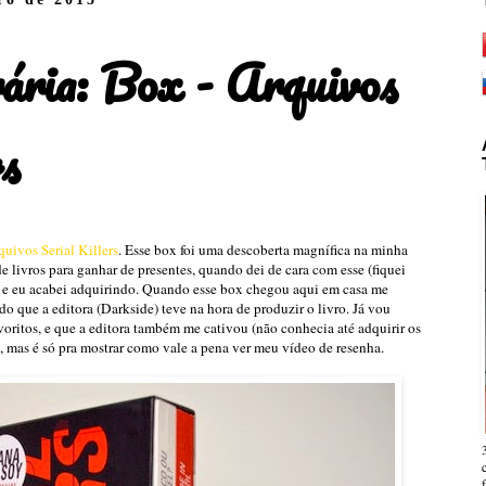
rária: Box - Arquivos
rs
quivos Serial Killers
. Esse box foi uma descoberta magnífica na minha
e livros para ganhar de presentes, quando dei de cara com esse (fiquei
ou e eu acabei adquirindo. Quando esse box chegou aqui em casa me
o que a editora (Darkside) teve na hora de produzir o livro. Já vou
voritos, e que a editora também me cativou (não conhecia até adquirir os
s, mas é só pra mostrar como vale a pena ver meu vídeo de resenha.