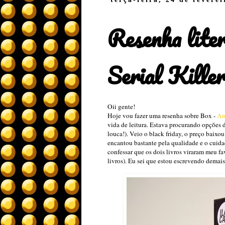
Resenha lite
Serial Kille
Oii gente!
Hoje vou fazer uma resenha sobre Box -
Ar
vida de leitura. Estava procurando opções d
louca!). Veio o black friday, o preço baix
encantou bastante pela qualidade e o cuidad
confessar que os dois livros viraram meu fa
livros). Eu sei que estou escrevendo demai