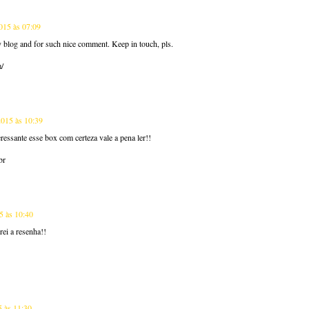
2015 às 07:09
y blog and for such nice comment. Keep in touch, pls.
m/
2015 às 10:39
eressante esse box com certeza vale a pena ler!!
br
5 às 10:40
rei a resenha!!
5 às 11:30