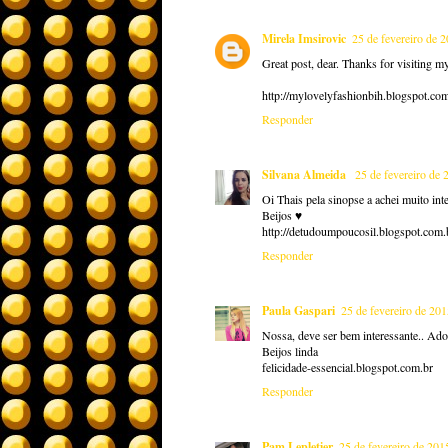
Mirela Imsirovic
25 de fevereiro de 
Great post, dear. Thanks for visiting m
http://mylovelyfashionbih.blogspot.co
Responder
Silvana Almeida
25 de fevereiro de 
Oi Thais pela sinopse a achei muito int
Beijos ♥
http://detudoumpoucosil.blogspot.com.
Responder
Paula Gaspari
25 de fevereiro de 201
Nossa, deve ser bem interessante.. Ado
Beijos linda
felicidade-essencial.blogspot.com.br
Responder
Pam Lepletier
25 de fevereiro de 201