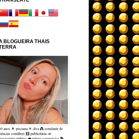
A BLOGUEIRA THAIS
TERRA
30 anos 👩 pisciana ♓ diva 👸 estudante de
ciências contábeis 🧮 publicitária 📣
funcionária pública 💼 leitora compulsiva 📚