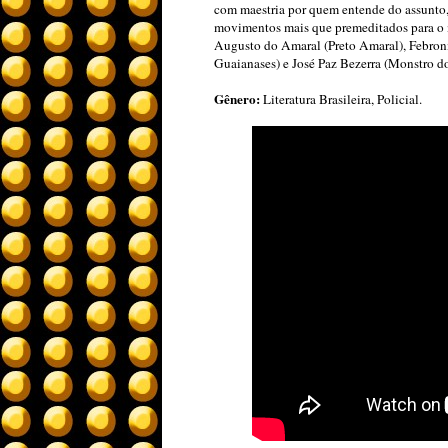
com maestria por quem entende do assunto, 
movimentos mais que premeditados para o ma
Augusto do Amaral (Preto Amaral), Febroni
Guaianases) e José Paz Bezerra (Monstro 
Gênero:
Literatura Brasileira, Policial.