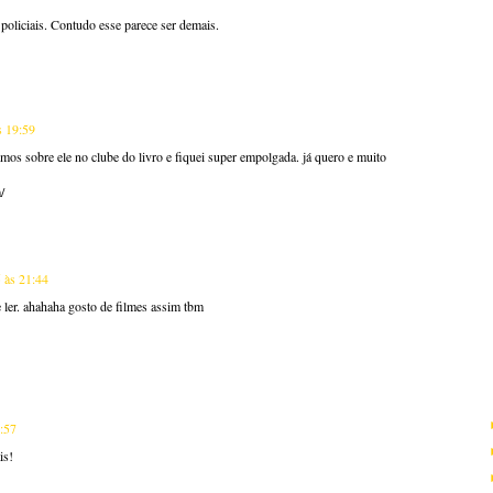
policiais. Contudo esse parece ser demais.
s 19:59
mos sobre ele no clube do livro e fiquei super empolgada. já quero e muito
/
5 às 21:44
 ler. ahahaha gosto de filmes assim tbm
2:57
is!