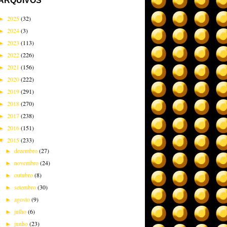
ARQUIVOS
2025
(32)
►
2024
(3)
►
2023
(113)
►
2022
(226)
►
2021
(156)
►
2020
(222)
►
2019
(291)
►
2018
(270)
►
2017
(238)
►
2016
(151)
►
2015
(233)
▼
dezembro
(27)
►
novembro
(24)
►
outubro
(8)
►
setembro
(30)
►
agosto
(9)
►
julho
(6)
►
junho
(23)
►