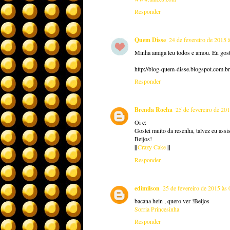
Responder
Quem Disse
24 de fevereiro de 2015 
Minha amiga leu todos e amou. Eu gost
http://blog-quem-disse.blogspot.com.br
Responder
Brenda Rocha
25 de fevereiro de 20
Oi c:
Gostei muito da resenha, talvez eu assis
Beijos!
||
Crazy Cake
||
Responder
edimilson
25 de fevereiro de 2015 às 
bacana hein , quero ver !Beijos
Sorria Princesinha
Responder