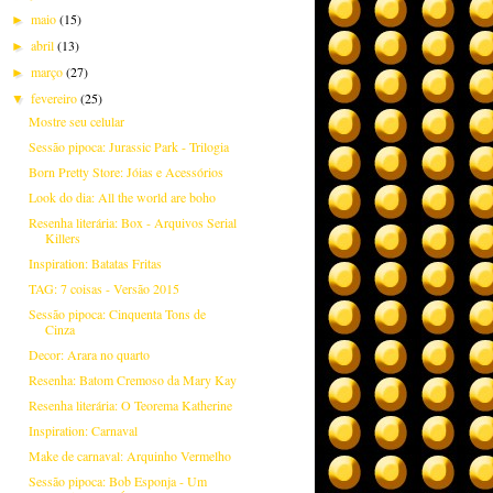
maio
(15)
►
abril
(13)
►
março
(27)
►
fevereiro
(25)
▼
Mostre seu celular
Sessão pipoca: Jurassic Park - Trilogia
Born Pretty Store: Jóias e Acessórios
Look do dia: All the world are boho
Resenha literária: Box - Arquivos Serial
Killers
Inspiration: Batatas Fritas
TAG: 7 coisas - Versão 2015
Sessão pipoca: Cinquenta Tons de
Cinza
Decor: Arara no quarto
Resenha: Batom Cremoso da Mary Kay
Resenha literária: O Teorema Katherine
Inspiration: Carnaval
Make de carnaval: Arquinho Vermelho
Sessão pipoca: Bob Esponja - Um