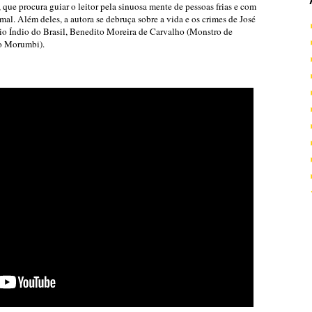
que procura guiar o leitor pela sinuosa mente de pessoas frias e com
l. Além deles, a autora se debruça sobre a vida e os crimes de José
o Índio do Brasil, Benedito Moreira de Carvalho (Monstro de
do Morumbi).