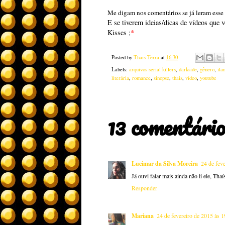
Me digam nos comentários se já leram esse l
E se tiverem ideias/dicas de vídeos que 
Kisses ;
*
Posted by
Thais Terra
at
16:30
Labels:
arquivos serial killers
,
darkside
,
gênero
,
ila
literária
,
romance
,
sinopse
,
thais
,
vídeo
,
youtube
13 comentário
Lucimar da Silva Moreira
24 de fev
Já ouvi falar mais ainda não li ele, Thaí
Responder
Mariana
24 de fevereiro de 2015 às 1