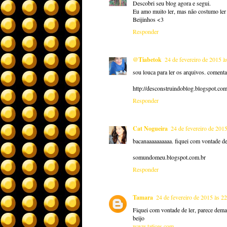
Descobri seu blog agora e segui.
Eu amo muito ler, mas não costumo ler 
Beijinhos <3
Responder
@Tiabetok
24 de fevereiro de 2015 à
sou louca para ler os arquivos. comenta
http://desconstruindoblog.blogspot.com
Responder
Cat Nogueira
24 de fevereiro de 201
bacanaaaaaaaaaa. fiquei com vontade de
somundomeu.blogspot.com.br
Responder
Tamara
24 de fevereiro de 2015 às 2
Fiquei com vontade de ler, parece dema
beijo
www.tatices.com