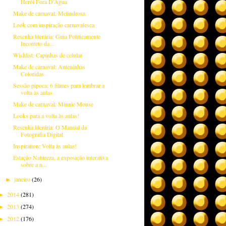
Herói Fora D'Água
Make de carnaval: Melindrosa
Look com inspiração carnavalesca
Resenha literária: Guia Politicamente
Incorreto da...
Wishlist: Capinhas de celular
Make de carnaval: Anteninhas
Coloridas
Sessão pipoca: 6 filmes para lembrar a
volta às aulas
Make de carnaval: Minnie Mouse
Looks para a volta às aulas!
Resenha literária: O Manual da
Fotografia Digital
Inspiration: Volta às aulas!
Estação Natureza, a exposição interativa
sobre a n...
janeiro
(26)
►
2014
(281)
►
2013
(274)
►
2012
(176)
►