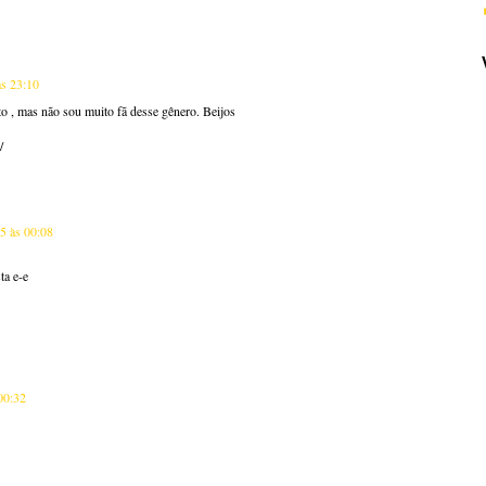
às 23:10
o , mas não sou muito fã desse gênero. Beijos
/
15 às 00:08
ta e-e
00:32