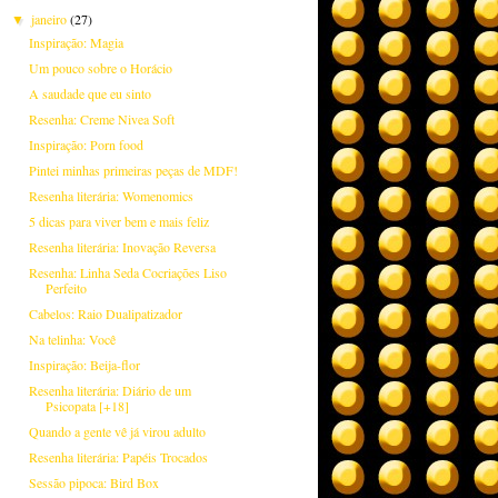
janeiro
(27)
▼
Inspiração: Magia
Um pouco sobre o Horácio
A saudade que eu sinto
Resenha: Creme Nivea Soft
Inspiração: Porn food
Pintei minhas primeiras peças de MDF!
Resenha literária: Womenomics
5 dicas para viver bem e mais feliz
Resenha literária: Inovação Reversa
Resenha: Linha Seda Cocriações Liso
Perfeito
Cabelos: Raio Dualipatizador
Na telinha: Você
Inspiração: Beija-flor
Resenha literária: Diário de um
Psicopata [+18]
Quando a gente vê já virou adulto
Resenha literária: Papéis Trocados
Sessão pipoca: Bird Box