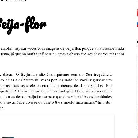
eija-flor
 escolhi inspirar vocês com imagens de beija-flor, porque a natureza é linda
e tema, já que na minha infância eu amava observar esses pássaros, mas com
 dizem. O Beija flor não é um pássaro comum. Sua frequência
uto. Suas asas batem 80 vezes por segundo. Se você segurasse um
ater as suas asas ele morreria em menos de 10 segundos. Ele
 qualquer! E isso é um verdadeiro milagre! Uma vez observaram
 das asas de um beija flor, sabe o que eles viram? As extremidades
 8 no ar. Sabe do que o número 8 é simbolo matemático? Infinito!
ton