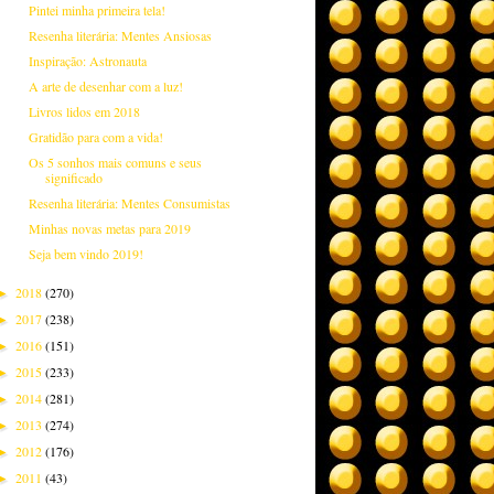
Pintei minha primeira tela!
Resenha literária: Mentes Ansiosas
Inspiração: Astronauta
A arte de desenhar com a luz!
Livros lidos em 2018
Gratidão para com a vida!
Os 5 sonhos mais comuns e seus
significado
Resenha literária: Mentes Consumistas
Minhas novas metas para 2019
Seja bem vindo 2019!
2018
(270)
►
2017
(238)
►
2016
(151)
►
2015
(233)
►
2014
(281)
►
2013
(274)
►
2012
(176)
►
2011
(43)
►