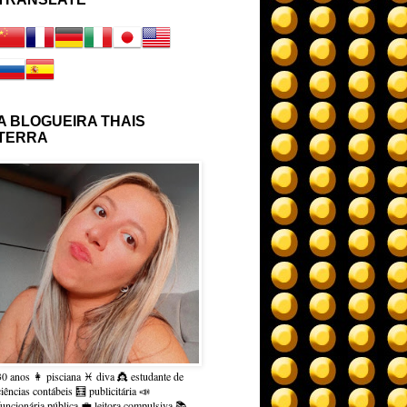
A BLOGUEIRA THAIS
TERRA
30 anos 👩 pisciana ♓ diva 👸 estudante de
ciências contábeis 🧮 publicitária 📣
funcionária pública 💼 leitora compulsiva 📚