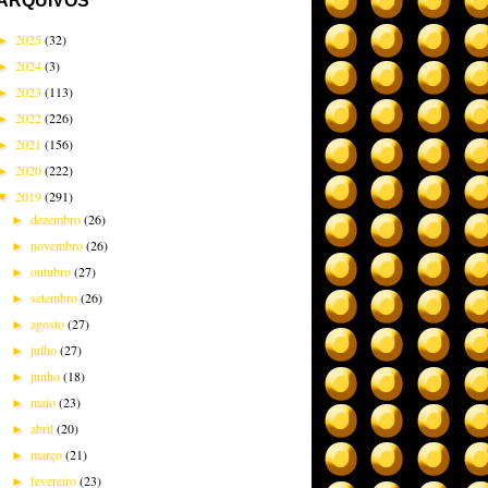
ARQUIVOS
2025
(32)
►
2024
(3)
►
2023
(113)
►
2022
(226)
►
2021
(156)
►
2020
(222)
►
2019
(291)
▼
dezembro
(26)
►
novembro
(26)
►
outubro
(27)
►
setembro
(26)
►
agosto
(27)
►
julho
(27)
►
junho
(18)
►
maio
(23)
►
abril
(20)
►
março
(21)
►
fevereiro
(23)
►