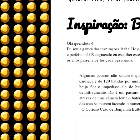
Inspiração: B
Olá querido(a)!
Eu sou a garota das inspirações, haha. Hoje
e perfeita, né? É engraçado eu escolher ess
os anos passei a vê-los cada vez menos.
Algumas pessoas não sabem o que
cardíaca é de 120 batidas por min
beija flor e impedisse ele de b
definitivamente não é um pássaro
através de uma câmera lenta o bater
das asas se movem fazendo o numero
- O Curioso Caso de Benjamin But