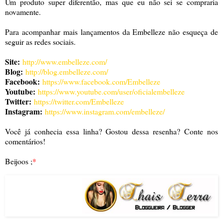
Um produto super diferentão, mas que eu não sei se compraria
novamente.
Para acompanhar mais lançamentos da Embelleze não esqueça de
seguir as redes sociais.
Site:
http://www.embelleze.com/
Blog:
http://blog.embelleze.com/
Facebook:
https://www.facebook.com/Embelleze
Youtube:
https://www.youtube.com/user/oficialembelleze
Twitter:
https://twitter.com/Embelleze
Instagram:
https://www.instagram.com/embelleze/
Você já conhecia essa linha? Gostou dessa resenha? Conte nos
comentários!
Beijoos ;
*