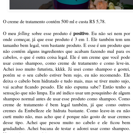
O creme de tratamento contém 500 ml e custa R$ 5,78.
positivo
O meu
felling
sobre esse produto é
. Eu não sei nem por
onde começar, já que esse produto é 3 em 1. Ele também tem um
tamanho bem legal, vem bastante produto. E esse é um produto que
não contém alguns ingredientes que acabam fazendo mal para os
cabelos, o que é outra coisa legal. Ele é um creme que você pode
usar como shampoo, como creme de tratamento e como leve-in.
Achei isso muito futurista, kkkk. Já usei como shampoo e gostei,
porém se o seu cabelo estiver bem sujo, eu não recomendo. Ele
deixa o cabelo bem hidratado e tudo mais, mas se tiver muito sujo,
vai acabar ficando pesado. Ele não espuma sabe? Então tenho a
sensação que não limpa. Eu até indico usar um pouquinho de algum
shampoo normal antes de usar esse produto como shampoo. Como
creme de tratamento é bem legal também, já que como outros
cremes da Embelleze ele hidrata bastante. Como leave-in eu não
curti muito não, mas acho que é porque não gosto de usar cremes
desse tipo. Achei que pesou muito no cabelo e ele ficou bem
grudadinho. Achei bacana de testar e adorei usar como shampoo.