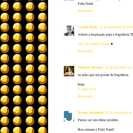
Feliz Natal
Responder
Camila Faria
21 de dezembro de 2021
Adorei a inspiração para a fragrância Th
Não Me Mande Flores
♥
Responder
Meloren Moreira
22 de dezembro de 
eu acho que iria gostar da fragrância
beijo
A mina de fé
Responder
Jovem Jornalista
22 de dezembro de 
Parece ser um ótimo produto.
Boa semana e Feliz Natal!