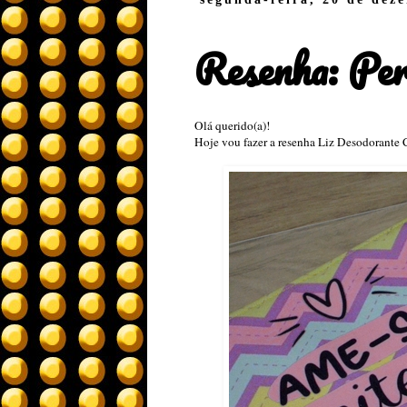
Resenha: Per
Olá querido(a)!
Hoje vou fazer a resenha Liz Desodorante 