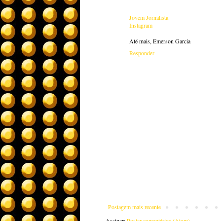
Jovem Jornalista
Instagram
Até mais, Emerson Garcia
Responder
Postagem mais recente
Assinar:
Postar comentários (Atom)