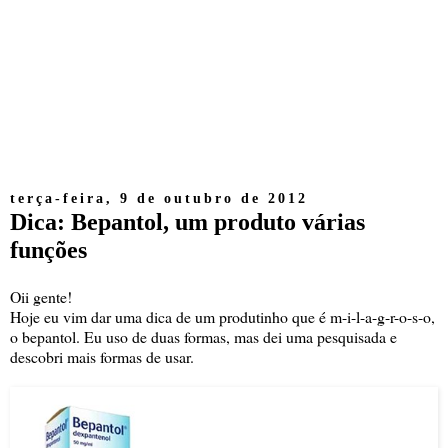
terça-feira, 9 de outubro de 2012
Dica: Bepantol, um produto várias
funções
Oii gente!
Hoje eu vim dar uma dica de um produtinho que é m-i-l-a-g-r-o-s-o,
o bepantol. Eu uso de duas formas, mas dei uma pesquisada e
descobri mais formas de usar.