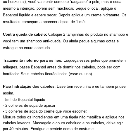
ou horizontal), você vai sentir como se “rasgasse” a pele, mas é essa
mesmo a intenção, porém sem machucar. Seque o local, aplique o
Bepantol líquido e espere secar. Depois aplique um creme hidratante. Os
resultados começam a aparecer depois de 1 mês.
Contra queda de cabelo:
Coloque 2 tampinhas do produto no shampoo e
você tem um shampoo anti-queda. Ou ainda pegue algumas gotas e
esfregue no couro cabeludo.
Tratamento noturno para os fios:
Esqueça esses potes que prometem
milagres, passe Bepantol antes de dormir nos cabelos, pode ser com
borrifador. Seus cabelos ficarão lindos (esse eu uso).
Para hidratação dos cabelos:
Esse tem receitinha e eu também já usei
assim.
- 5ml de Bepantol líquido
- 2 colheres de sopa de açucar
- 3 colheres de sopa do creme que você escolher.
Misture todos os ingredientes em uma tigela não metálica e aplique nos
cabelos lavados. Massageie o couro cabeludo e os cabelos, deixe agir
por 40 minutos. Enxágue e penteie como de costume.