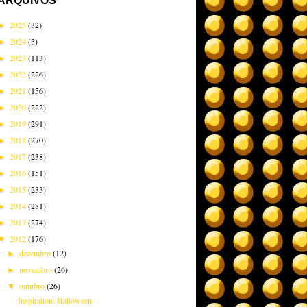
ARQUIVOS
2025
(32)
►
2024
(3)
►
2023
(113)
►
2022
(226)
►
2021
(156)
►
2020
(222)
►
2019
(291)
►
2018
(270)
►
2017
(238)
►
2016
(151)
►
2015
(233)
►
2014
(281)
►
2013
(274)
►
2012
(176)
▼
dezembro
(12)
►
novembro
(26)
►
outubro
(26)
▼
Inspiration: Halloween