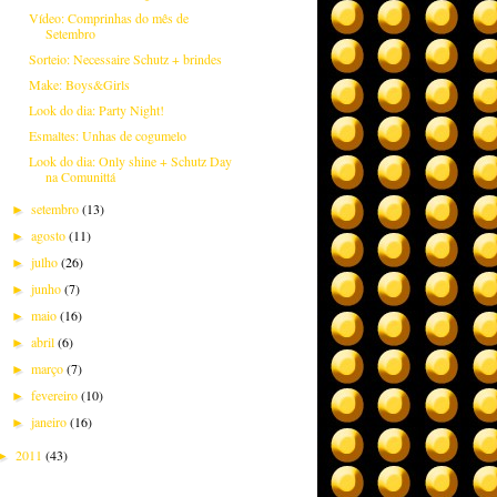
Vídeo: Comprinhas do mês de
Setembro
Sorteio: Necessaire Schutz + brindes
Make: Boys&Girls
Look do dia: Party Night!
Esmaltes: Unhas de cogumelo
Look do dia: Only shine + Schutz Day
na Comunittá
setembro
(13)
►
agosto
(11)
►
julho
(26)
►
junho
(7)
►
maio
(16)
►
abril
(6)
►
março
(7)
►
fevereiro
(10)
►
janeiro
(16)
►
2011
(43)
►