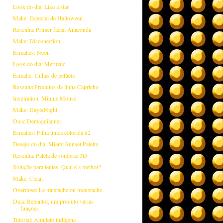
Look do dia: Like a star
Make: Especial de Halloween
Resenha: Primer facial Anaconda
Make: Disconection
Esmaltes: Neon
Look do dia: Mermaid
Esmalte: Unhas de pelúcia
Resenha:Produtos da linha Capricho
Inspiration: Minnie Mouse
Make: Day&Night
Dica: Demaquilantes
Esmaltes: Filha única colorida #2
Desejo do dia: Miami Sunset Palette
Resenha: Paleta de sombras 3D
Solução para lentes: Qual é a melhor?
Make: Clean
Overdose: Le mustache ou moustache
Dica: Bepantol, um produto várias
funções
Tutorial: Amuleto indígena