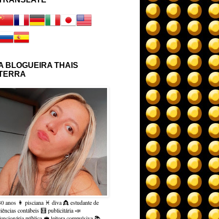
A BLOGUEIRA THAIS
TERRA
30 anos 👩 pisciana ♓ diva 👸 estudante de
ciências contábeis 🧮 publicitária 📣
funcionária pública 💼 leitora compulsiva 📚