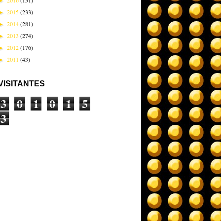
2016
(151)
►
2015
(233)
►
2014
(281)
►
2013
(274)
►
2012
(176)
►
2011
(43)
►
VISITANTES
3
0
1
0
1
5
3