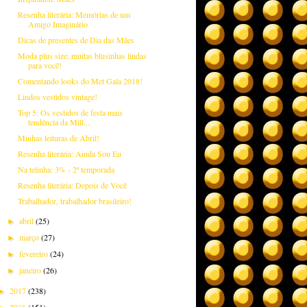
Resenha literária: Memórias de um
Amigo Imaginário
Dicas de presentes de Dia das Mães
Moda plus size: muitas blusinhas lindas
para você!
Comentando looks do Met Gala 2018!
Lindos vestidos vintage!
Top 5: Os vestidos de festa mais
tendência da Mill...
Minhas leituras de Abril!
Resenha literária: Ainda Sou Eu
Na telinha: 3% - 2ª temporada
Resenha literária: Depois de Você
Trabalhador, trabalhador brasileiro!
abril
(25)
►
março
(27)
►
fevereiro
(24)
►
janeiro
(26)
►
2017
(238)
►