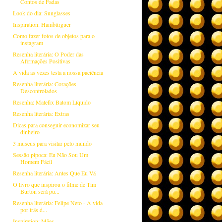
Contos de Fadas
Look do dia: Sunglasses
Inspiration: Hambúrguer
Como fazer fotos de objetos para o
instagram
Resenha literária: O Poder das
Afirmações Positivas
A vida as vezes testa a nossa paciência
Resenha literária: Corações
Descontrolados
Resenha: Matefix Batom Líquido
Resenha literária: Extras
Dicas para conseguir economizar seu
dinheiro
3 museus para visitar pelo mundo
Sessão pipoca: Eu Não Sou Um
Homem Fácil
Resenha literária: Antes Que Eu Vá
O livro que inspirou o filme de Tim
Burton será pu...
Resenha literária: Felipe Neto - A vida
por trás d...
Inspiration: Mães