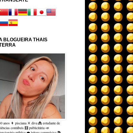
A BLOGUEIRA THAIS
TERRA
30 anos 👩 pisciana ♓ diva 👸 estudante de
ciências contábeis 🧮 publicitária 📣
funcionária pública 💼 leitora compulsiva 📚