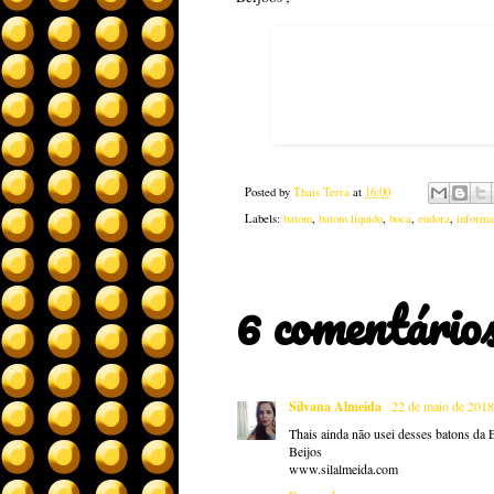
Posted by
Thais Terra
at
16:00
Labels:
batom
,
batom líquido
,
boca
,
eudora
,
inform
6 comentários
Silvana Almeida
22 de maio de 2018
Thais ainda não usei desses batons da 
Beijos
www.silalmeida.com