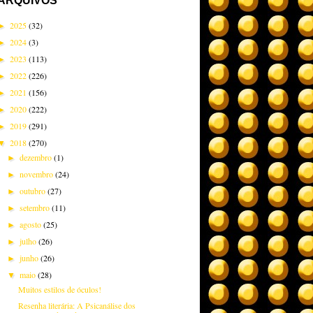
ARQUIVOS
2025
(32)
►
2024
(3)
►
2023
(113)
►
2022
(226)
►
2021
(156)
►
2020
(222)
►
2019
(291)
►
2018
(270)
▼
dezembro
(1)
►
novembro
(24)
►
outubro
(27)
►
setembro
(11)
►
agosto
(25)
►
julho
(26)
►
junho
(26)
►
maio
(28)
▼
Muitos estilos de óculos!
Resenha literária: A Psicanálise dos