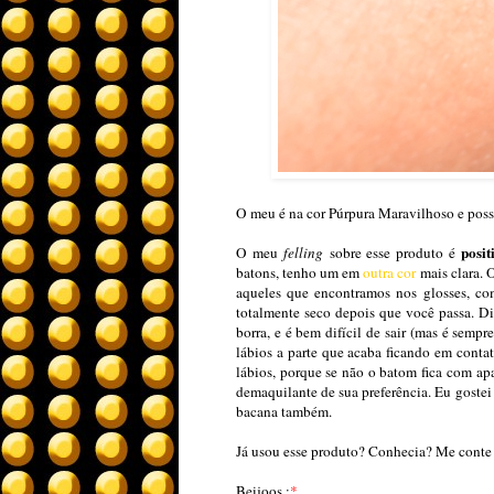
O meu é na cor Púrpura Maravilhoso e poss
posit
O meu
felling
sobre esse produto é
batons, tenho um em
outra cor
mais clara. 
aqueles que encontramos nos glosses, com
totalmente seco depois que você passa. Di
borra, e é bem difícil de sair (mas é sempr
lábios a parte que acaba ficando em conta
lábios, porque se não o batom fica com apar
demaquilante de sua preferência. Eu gostei
bacana também.
Já usou esse produto? Conhecia? Me conte
Beijoos ;
*