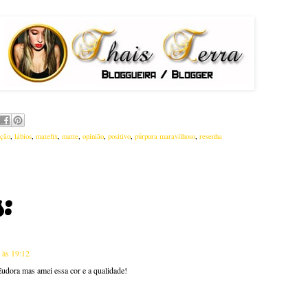
ação
,
lábios
,
matefix
,
matte
,
opinião
,
positivo
,
púrpura maravilhoso
,
resenha
:
 às 19:12
Eudora mas amei essa cor e a qualidade!