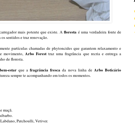
floresta
carregador mais potente que existe. A
é uma verdadeira fonte de
 os sentidos e traz renovação.
temente partículas chamadas de phytoncides que garantem relaxamento e
Arbo Forest
ste movimento,
traz uma fragrância que recria e entrega a
ho de floresta.
bem-estar
fragrância fresca
Arbo Boticário
que a
da nova linha de
natureza sempre te acompanhando em todos os momentos.
a e maçã.
uibarbo.
abdano, Patchoulli, Vetiver.