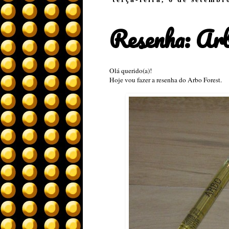
Resenha: Ar
Olá querido(a)!
Hoje vou fazer a resenha do Arbo Forest.