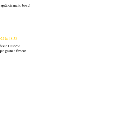
agrância muito boa :)
022 às 18:53
 desse Hasbro!
que gosto e fresco!