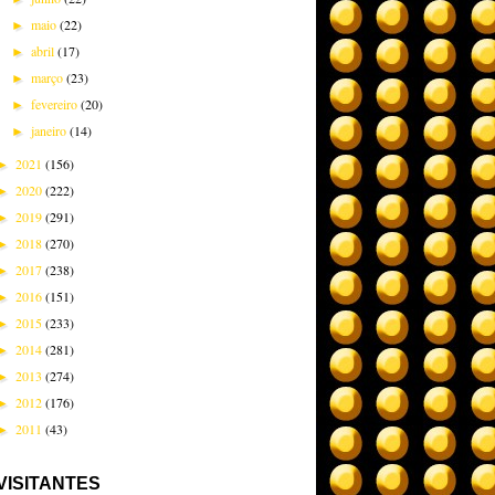
maio
(22)
►
abril
(17)
►
março
(23)
►
fevereiro
(20)
►
janeiro
(14)
►
2021
(156)
►
2020
(222)
►
2019
(291)
►
2018
(270)
►
2017
(238)
►
2016
(151)
►
2015
(233)
►
2014
(281)
►
2013
(274)
►
2012
(176)
►
2011
(43)
►
VISITANTES