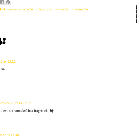
lônia
,
masculino
,
opinião
,
perfume
,
positivo
,
resenha
,
vinformação
:
22 às 13:22
cia.
mbro de 2022 às 15:22
deve ser uma delícia a fragrância, bjs.
2022 às 15:40