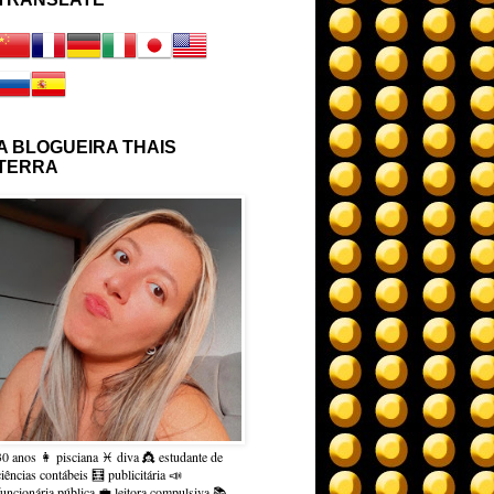
A BLOGUEIRA THAIS
TERRA
30 anos 👩 pisciana ♓ diva 👸 estudante de
ciências contábeis 🧮 publicitária 📣
funcionária pública 💼 leitora compulsiva 📚