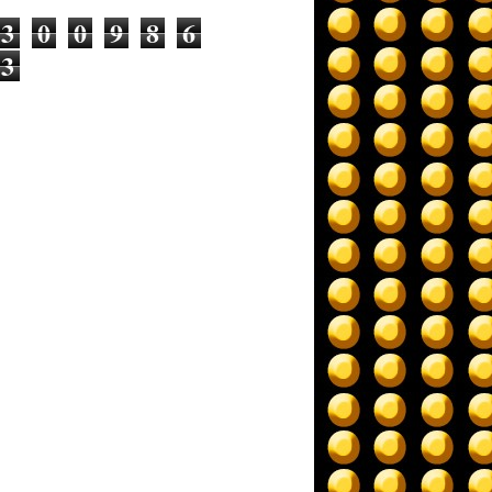
3
0
0
9
8
6
3