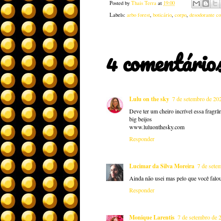
Posted by
Thais Terra
at
19:00
Labels:
arbo forest
,
boticário
,
corpo
,
desodorante co
4 comentários
Lulu on the sky
7 de setembro de 20
Deve ter um cheiro incrível essa fragrân
big beijos
www.luluonthesky.com
Responder
Lucimar da Silva Moreira
7 de sete
Ainda não usei mas pelo que você falou 
Responder
Monique Larentis
7 de setembro de 