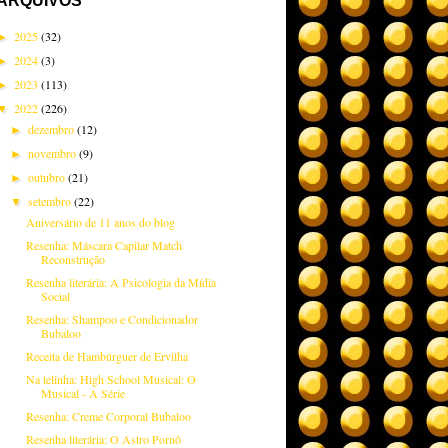
ARQUIVOS
2025
(32)
►
2024
(3)
►
2023
(113)
►
2022
(226)
▼
dezembro
(12)
►
novembro
(9)
►
outubro
(21)
►
setembro
(22)
▼
Aniversário de 11 anos do blog
Resenha: Máscara Capilar Match
Reconstrução
Resenha literária: A Psicologia da Mídia
Social
Resenha: Shampoo e Condicionador
Bubaloo
Receita de Hambúrguer de Ervilha
Na telinha: High School Musical: O
Musical - A Série
Resenha: Creme Corporal Bubaloo
Resenha literária: O Astro Pornô