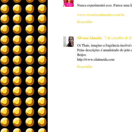
Nunca experimentei esse. Parece uma fr
www.vivendosentimentos.com.br
Responder
Silvana Almeida
7 de setembro de 2
Oi Thais, imagino a fragrância incrível
Pelas descrições é amadeirado do jeito 
Beijos
http://www.silalmeida.com
Responder