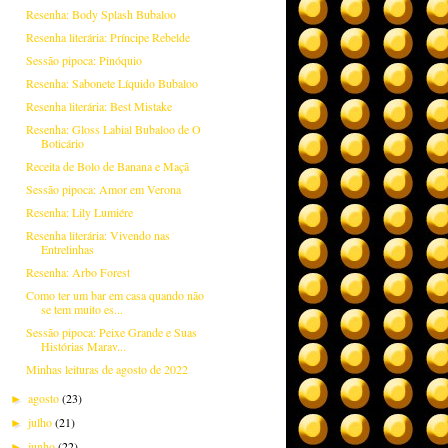
Resenha: Body Splash Bubaloo
Resenha literária: Príncipe Rebelde
Sessão pipoca: Pinóquio
Resenha: Sabonete Líquido Bubaloo
Resenha literária: Best Mistake
Resenha: Gloss Labial Bubaloo de O
Boticário
Receita de Bolo de Banana e Maçã
Sessão pipoca: Amor em Verona
Resenha: Lily Lumiére
Resenha literária: Vivendo nas
Entrelinhas
Resenha: Arbo Forest
Como ter um bar em casa quando não
se tem muito es...
Sessão pipoca: Peixe Grande e Suas
Histórias Marav...
Minhas leituras de agosto de 2022
agosto
(23)
►
julho
(21)
►
junho
(22)
►