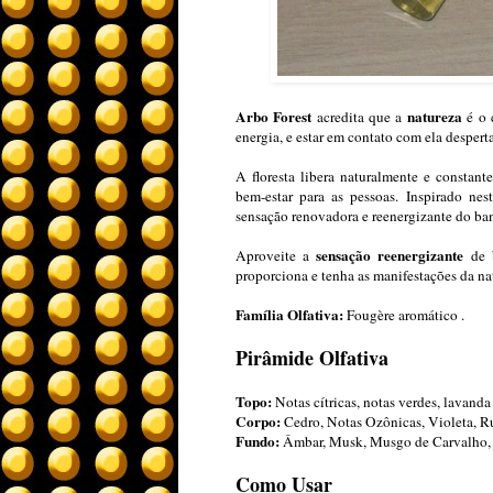
Arbo Forest
natureza
acredita que a
é o 
energia, e estar em contato com ela desperta
A floresta libera naturalmente e constan
bem-estar para as pessoas. Inspirado ne
sensação renovadora e reenergizante do ban
sensação reenergizante
Aproveite a
de
proporciona e tenha as manifestações da 
Família Olfativa:
Fougère aromático .
Pirâmide Olfativa
Topo:
Notas cítricas, notas verdes, lavand
Corpo:
Cedro, Notas Ozônicas, Violeta, R
Fundo:
Âmbar, Musk, Musgo de Carvalho, L
Como Usar