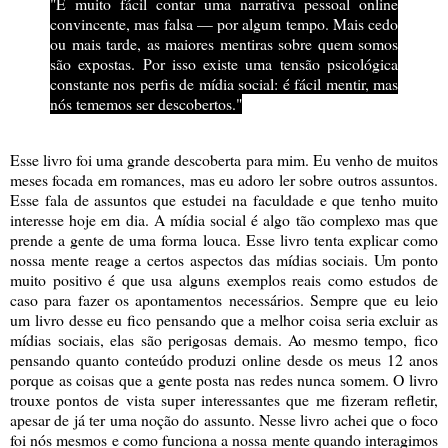
"É muito fácil contar uma narrativa pessoal online
convincente, mas falsa — por algum tempo. Mais cedo
ou mais tarde, as maiores mentiras sobre quem somos
são expostas. Por isso existe uma tensão psicológica
constante nos perfis de mídia social: é fácil mentir, mas
nós tememos ser descobertos."
Esse livro foi uma grande descoberta para mim. Eu venho de muitos
meses focada em romances, mas eu adoro ler sobre outros assuntos.
Esse fala de assuntos que estudei na faculdade e que tenho muito
interesse hoje em dia. A mídia social é algo tão complexo mas que
prende a gente de uma forma louca. Esse livro tenta explicar como
nossa mente reage a certos aspectos das mídias sociais. Um ponto
muito positivo é que usa alguns exemplos reais como estudos de
caso para fazer os apontamentos necessários. Sempre que eu leio
um livro desse eu fico pensando que a melhor coisa seria excluir as
mídias sociais, elas são perigosas demais. Ao mesmo tempo, fico
pensando quanto conteúdo produzi online desde os meus 12 anos
porque as coisas que a gente posta nas redes nunca somem. O livro
trouxe pontos de vista super interessantes que me fizeram refletir,
apesar de já ter uma noção do assunto. Nesse livro achei que o foco
foi nós mesmos e como funciona a nossa mente quando interagimos