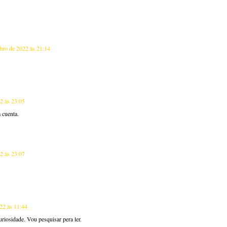
bro de 2022 às 21:14
2 às 23:05
a cuenta.
2 às 23:07
22 às 11:44
uriosidade. Vou pesquisar pera ler.