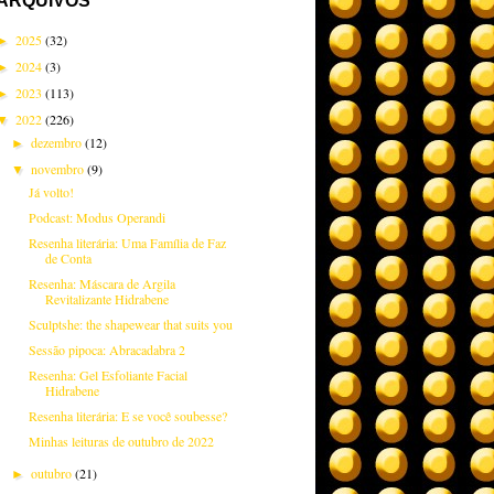
ARQUIVOS
2025
(32)
►
2024
(3)
►
2023
(113)
►
2022
(226)
▼
dezembro
(12)
►
novembro
(9)
▼
Já volto!
Podcast: Modus Operandi
Resenha literária: Uma Família de Faz
de Conta
Resenha: Máscara de Argila
Revitalizante Hidrabene
Sculptshe: the shapewear that suits you
Sessão pipoca: Abracadabra 2
Resenha: Gel Esfoliante Facial
Hidrabene
Resenha literária: E se você soubesse?
Minhas leituras de outubro de 2022
outubro
(21)
►