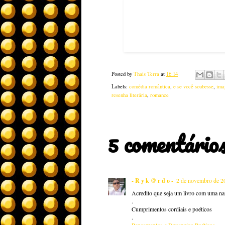
Posted by
Thais Terra
at
16:14
Labels:
comédia romântica
,
e se você soubesse
,
ima
resenha literária
,
romance
5 comentários
- R y k @ r d o -
2 de novembro de 2
Acredito que seja um livro com uma narr
.
Cumprimentos cordiais e poéticos
.
Pensamentos e Devaneios Poéticos