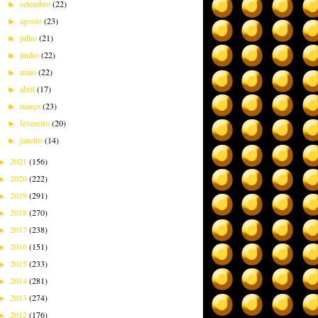
setembro
(22)
►
agosto
(23)
►
julho
(21)
►
junho
(22)
►
maio
(22)
►
abril
(17)
►
março
(23)
►
fevereiro
(20)
►
janeiro
(14)
►
2021
(156)
►
2020
(222)
►
2019
(291)
►
2018
(270)
►
2017
(238)
►
2016
(151)
►
2015
(233)
►
2014
(281)
►
2013
(274)
►
2012
(176)
►