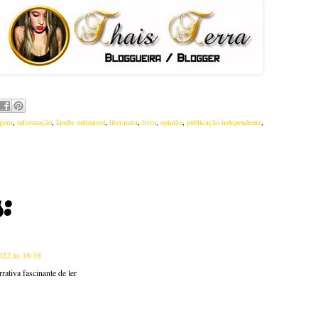
gens
,
informação
,
kindle unlimited
,
literatura
,
livro
,
opinião
,
publicação independente
,
:
022 às 16:18
ativa fascinante de ler