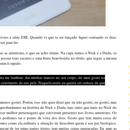
livros a série ESE. Quando vi que ia ser lançado fiquei contando os dias.
xei para ler.
ue as anteriores, o que eu acho ótimo. Na capa temos o Nick e a Duda, os
a possui tons escuros e uma fonte bem bonita no título, que segue a mesma
rém li rápido.
eria me lembrar: das minhas marcos no seu corpo, do meu gosto na
centímetro da sua pele. Naquela noite eu queria ter certeza de que
e menos gostei. Porém, isso não quer dizer que eu não gostei, eu gostei, mas
 aprofundamos na história de Nick e Duda, mas sinto que mais no Nick do
r melhor personagens que estiveram presentes nos livros anteriores. Os
im podemos ter o ponto de vista dos dois. Gosto que tem muita coisa do
mos como ela enfrenta a situação de descobrir quem é seu pai biológico.
esar de ter umas partes tristes, tem muitas cenas engraçadas. Eu amo as