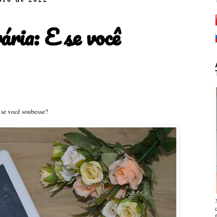
ária: E se você
E se você soubesse?