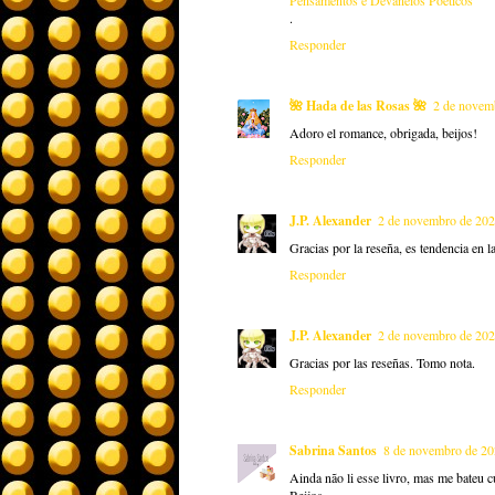
.
Responder
🌺 Hada de las Rosas 🌺
2 de novem
Adoro el romance, obrigada, beijos!
Responder
J.P. Alexander
2 de novembro de 202
Gracias por la reseña, es tendencia en l
Responder
J.P. Alexander
2 de novembro de 202
Gracias por las reseñas. Tomo nota.
Responder
Sabrina Santos
8 de novembro de 20
Ainda não li esse livro, mas me bateu c
Beijos,