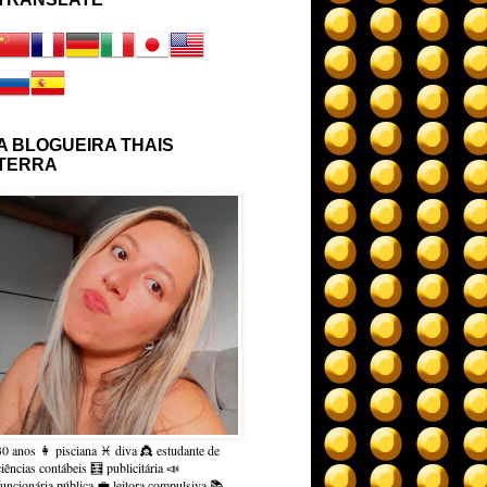
A BLOGUEIRA THAIS
TERRA
30 anos 👩 pisciana ♓ diva 👸 estudante de
ciências contábeis 🧮 publicitária 📣
funcionária pública 💼 leitora compulsiva 📚