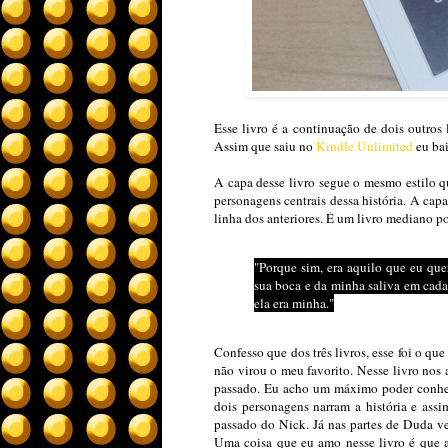
Esse livro é a continuação de dois outros 
Assim que saiu no
Kindle Unlimited
eu bai
A capa desse livro segue o mesmo estilo q
personagens centrais dessa história. A cap
linha dos anteriores. É um livro mediano po
"Porque sim, era aquilo que eu qu
sua boca e da minha saliva em cada 
ela era minha."
Confesso que dos três livros, esse foi o qu
não virou o meu favorito. Nesse livro nos
passado. Eu acho um máximo poder conhece
dois personagens narram a história e ass
passado do Nick. Já nas partes de Duda ve
Uma coisa que eu amo nesse livro é que ap