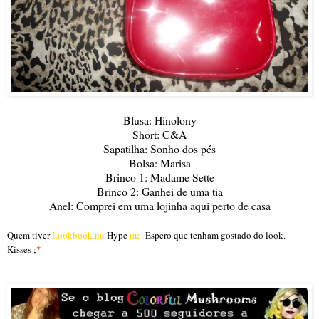
Blusa: Hinolony
Short: C&A
Sapatilha: Sonho dos pés
Bolsa: Marisa
Brinco 1: Madame Sette
Brinco 2: Ganhei de uma tia
Anel: Comprei em uma lojinha aqui perto de casa
Quem tiver
Lookbook.nu
Hype
me
. Espero que tenham gostado do look.
Kisses ;
*