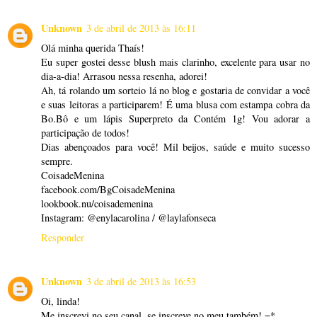
Unknown
3 de abril de 2013 às 16:11
Olá minha querida Thaís!
Eu super gostei desse blush mais clarinho, excelente para usar no
dia-a-dia! Arrasou nessa resenha, adorei!
Ah, tá rolando um sorteio lá no blog e gostaria de convidar a você
e suas leitoras a participarem! É uma blusa com estampa cobra da
Bo.Bô e um lápis Superpreto da Contém 1g! Vou adorar a
participação de todos!
Dias abençoados para você! Mil beijos, saúde e muito sucesso
sempre.
CoisadeMenina
facebook.com/BgCoisadeMenina
lookbook.nu/coisademenina
Instagram: @enylacarolina / @laylafonseca
Responder
Unknown
3 de abril de 2013 às 16:53
Oi, linda!
Me inscrevi no seu canal, se inscreve no meu também! =*