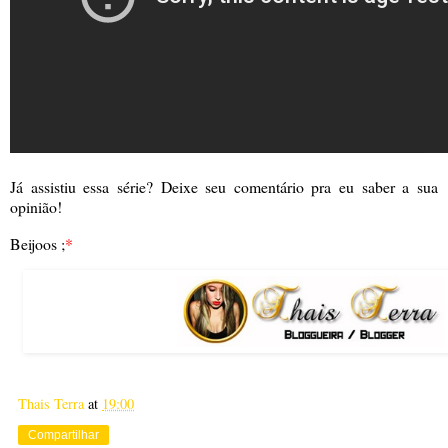
Já assistiu essa série? Deixe seu comentário pra eu saber a sua
opinião!
Beijoos ;
*
Thais Terra
at
19:00
Compartilhar