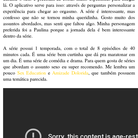
lá. O aplicativo serve para isso: através de perguntas personalizar a
experiência para chegar ao orgasmo. A série é interessante, mas
confesso que não se tornou minha queridinha. Gosto muito dos
assuntos abordados, mas senti que faltou algo. Minha personagem
preferida foi a Paulina porque a jornada dela é bem interessante
dentro da série.
A série possui 1 temporada, com o total de 8 episódios de 40
minutos cada. É uma série bem curtinha que dá pra maratonar em
um dia. É uma série de comédia e drama. Para quem gosta de séries
que abordam o assunto sexo eu super recomendo. Me lembra um
pouco
Sex Education
e
Amizade Dolorida
, que também possuem
uma temática parecida.