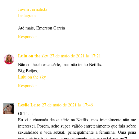
Jovem Jornalista
Instagram
Até mais, Emerson Garcia
Responder
Lulu on the sky
27 de maio de 2021 às 17:21
Não conhecia essa série, mas não tenho Netflix.
Big Beijos,
Lulu on the sky
Responder
Leslie Leite
27 de maio de 2021 às 17:46
Oi Thais,
Eu vi a chamada dessa série na Netflix, mas inicialmente não me
interessei. Porém, acho super válido entretenimento que fala sobre
sexualidade e vida sexual, principalmente a feminina. Uma pena
que a série não superou completamente suas expectativas né?!