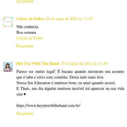
Responder
Coisas de Feltro
24 de maio de 2021 às 11:15
Não conhecia.
Boa semana
Coisas de Feltro
Responder
Hey I'm With The Band
25 de maio de 2021 às 11:38
Parece ser muito legal! É bacana quando misturam um assunto
que é tabu e sério com comédia. Deixa tudo mais leve.
Nossa Sex Education é muitooo bom, eu amei quando assisti.
E Thaís, um dia alguém muitooo incrível irá aparecer na sua vida
sim ♥
https://www.heyimwiththeband.com.br/
Responder