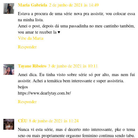
Maria Gabriela
2 de junho de 2021 às 14:49
Estava a procura de uma série nova pra assistir, vou colocar essa
na minha lista.
Amei o post, depois dá uma passadinha no meu cantinho também,
vou amar te receber la ♥
Vibe da Maria
Responder
Tayane Ribeiro
3 de junho de 2021 às 10:11
Amei dica. Eu tinha visto sobre série só por alto, mas nem fui
assistir. Achei a temática bem interessante e super assistiria.
beijos
https://www.dearlytay.com.br/
Responder
CÉU
8 de junho de 2021 às 11:24
Nunca vi esta série, mas é decerto mto interessante, pke o tema
sexo ou mais propriamente orgasmo feminino continua sendo tabu.