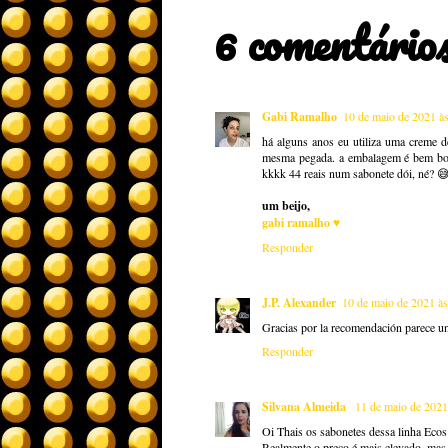
6 comentários
Gabi Ramalho
10 de maio de 2021 à
há alguns anos eu utiliza uma creme d
mesma pegada. a embalagem é bem boni
kkkk 44 reais num sabonete dói, né? 
um beijo,
gabi ramalho ♥
Responder
J.P. Alexander
10 de maio de 2021 às
Gracias por la recomendación parece u
Responder
Silvana Almeida
11 de maio de 2021
Oi Thais os sabonetes dessa linha Ecos 
Realmente o preço é mais elevado, mas 