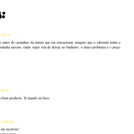
:
s 19:14
e mãos de castanhas da natura que era sensacional, imagino que o sabonete tenha a
tinha mesmo, então super rola de deixar no banheiro. o único problema é o preço

 22:59
n buen producto. Te mando un beso
 às 09:38
são incríveis!
vale a pena.