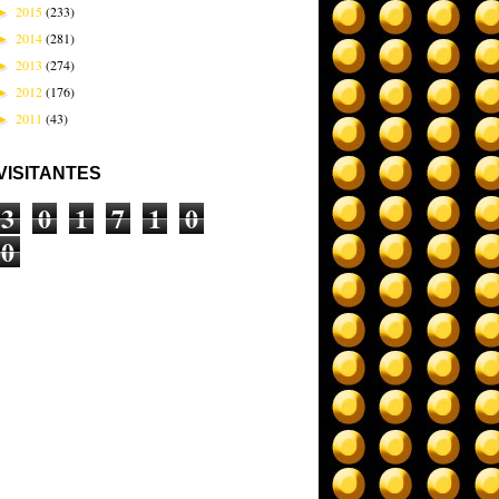
2015
(233)
►
2014
(281)
►
2013
(274)
►
2012
(176)
►
2011
(43)
►
VISITANTES
3
0
1
7
1
0
0