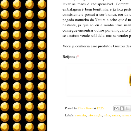
lavar as mãos é indispensável. Compre
embalagem é bem bonitinha e já fica perf
consistente e possui a cor branca, cor da
pegada natureba da Natura e acho que é um
bastante, já que só eu e minha irmã usa
consegue encontrar outros por um quarto d
se a natura vende refil dele, mas se vender 
Você já conhecia esse produto? Gostou des
Beijoos ;
*
Posted by
Thais Terra
at
17:25
Labels:
castanha
,
informação
,
mãos
,
natura
,
natura 