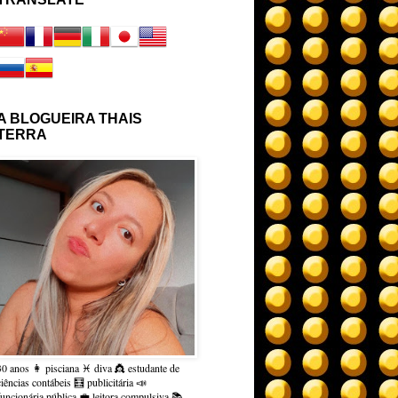
A BLOGUEIRA THAIS
TERRA
30 anos 👩 pisciana ♓ diva 👸 estudante de
ciências contábeis 🧮 publicitária 📣
funcionária pública 💼 leitora compulsiva 📚