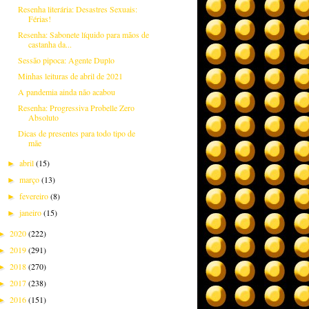
Resenha literária: Desastres Sexuais:
Férias!
Resenha: Sabonete líquido para mãos de
castanha da...
Sessão pipoca: Agente Duplo
Minhas leituras de abril de 2021
A pandemia ainda não acabou
Resenha: Progressiva Probelle Zero
Absoluto
Dicas de presentes para todo tipo de
mãe
abril
(15)
►
março
(13)
►
fevereiro
(8)
►
janeiro
(15)
►
2020
(222)
►
2019
(291)
►
2018
(270)
►
2017
(238)
►
2016
(151)
►