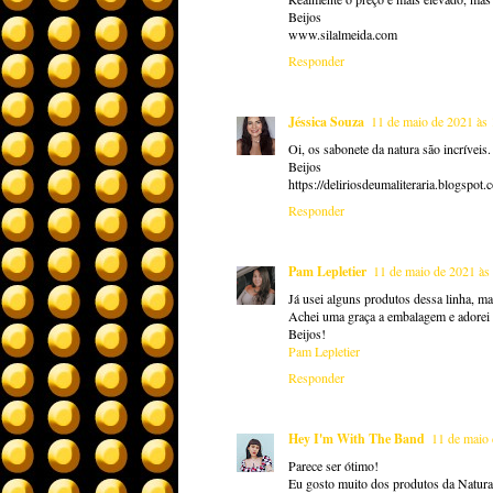
Beijos
www.silalmeida.com
Responder
Jéssica Souza
11 de maio de 2021 às 
Oi, os sabonete da natura são incríveis.
Beijos
https://deliriosdeumaliteraria.blogspo
Responder
Pam Lepletier
11 de maio de 2021 às
Já usei alguns produtos dessa linha, m
Achei uma graça a embalagem e adorei 
Beijos!
Pam Lepletier
Responder
Hey I'm With The Band
11 de maio 
Parece ser ótimo!
Eu gosto muito dos produtos da Natura