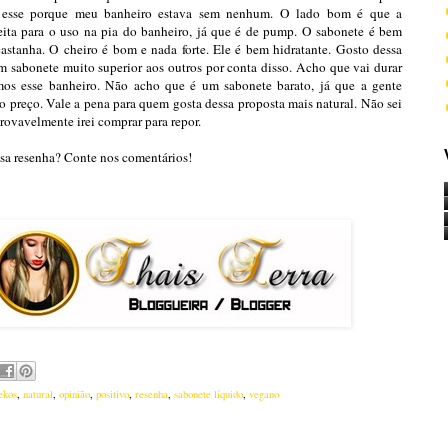
i esse porque meu banheiro estava sem nenhum. O lado bom é que a
eita para o uso na pia do banheiro, já que é de pump. O sabonete é bem
 castanha. O cheiro é bom e nada forte. Ele é bem hidratante. Gosto dessa
 sabonete muito superior aos outros por conta disso. Acho que vai durar
mos esse banheiro. Não acho que é um sabonete barato, já que a gente
o preço. Vale a pena para quem gosta dessa proposta mais natural. Não sei
provavelmente irei comprar para repor.
sa resenha? Conte nos comentários!
ekos
,
natural
,
opinião
,
positivo
,
resenha
,
sabonete líquido
,
vegano