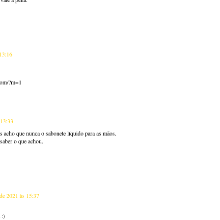
13:16
t.com/?m=1
 13:33
as acho que nunca o sabonete líquido para as mãos.
saber o que achou.
de 2021 às 15:37
 :)