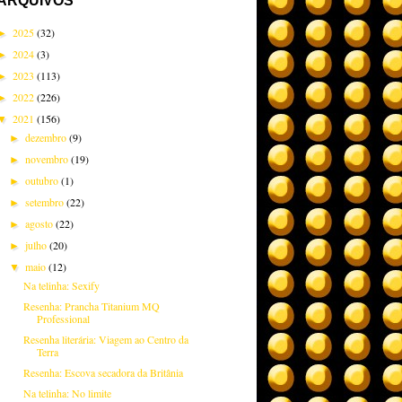
ARQUIVOS
2025
(32)
►
2024
(3)
►
2023
(113)
►
2022
(226)
►
2021
(156)
▼
dezembro
(9)
►
novembro
(19)
►
outubro
(1)
►
setembro
(22)
►
agosto
(22)
►
julho
(20)
►
maio
(12)
▼
Na telinha: Sexify
Resenha: Prancha Titanium MQ
Professional
Resenha literária: Viagem ao Centro da
Terra
Resenha: Escova secadora da Britânia
Na telinha: No limite