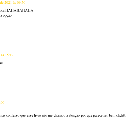
 de 2021 às 09:50
de época HAHAHAHAHA
a opção.
/
 às 15:12
se
:06
mas confesso que esse livro não me chamou a atenção por que parece ser bem clichê,
♥