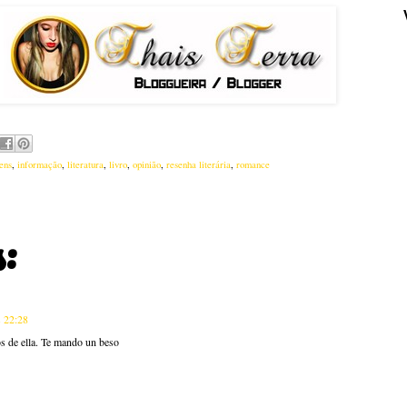
ens
,
informação
,
literatura
,
livro
,
opinião
,
resenha literária
,
romance
:
s 22:28
os de ella. Te mando un beso