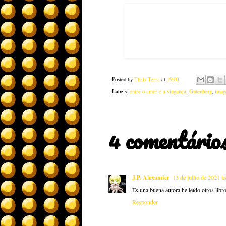
Posted by
Thais Terra
at
19:00
Labels:
entre o amor e a vingança
,
Gutenberg
,
imag
4 comentários
J.P. Alexander
13 de julho de 2021 à
Es una buena autora he leído otros libr
Responder