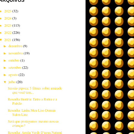
ARQUIVOS
2025
(32)
►
2024
(3)
►
2023
(113)
►
2022
(226)
►
2021
(156)
▼
dezembro
(9)
►
novembro
(19)
►
outubro
(1)
►
setembro
(22)
►
agosto
(22)
►
julho
(20)
▼
Sessão pipoca: 5 filmes sobre amizade
que você tem...
Resenha literária: Entre a Ruína e a
Paixão
Resenha: Linha Meu Liso Demais
Salon Line
Será que protegemos mesmo nossas
crianças?
Resenha: Argila Verde D'agua Natural