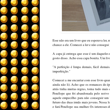
Esse não era um livro que eu esperava ler, 
chance a ele. Comecei a ler e não consegui 
A capa já entrega que esse é um daqueles 
gosto disso. Acho essa capa bonita. Um li
"A perfeição é limpa demais, fácil demais
imperfeição."
Comecei a me encantar com esse livro quando
ainda não li). Acho que os romances de 
atrás tinha muitas regras, torna tudo mais
Penélope que foi abandonada pelo noivo e
aquele empecilho para não conseguir um b
futuro das duas irmãs mais jovens. Nessa l
e fará Penélope sua mulher. Os interesses 