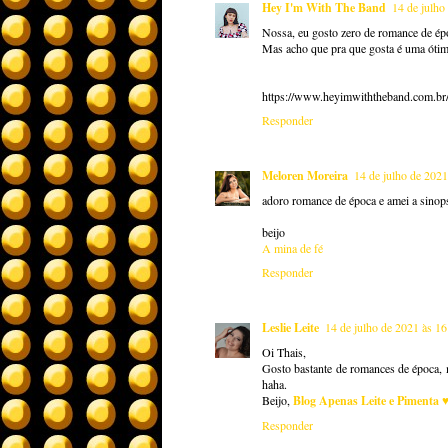
Hey I'm With The Band
14 de julho
Nossa, eu gosto zero de romance 
Mas acho que pra que gosta é uma ótim
https://www.heyimwiththeband.com.br
Responder
Meloren Moreira
14 de julho de 2021
adoro romance de época e amei a sinop
beijo
A mina de fé
Responder
Leslie Leite
14 de julho de 2021 às 16
Oi Thais,
Gosto bastante de romances de época, 
haha.
Beijo,
Blog Apenas Leite e Pimenta 
Responder