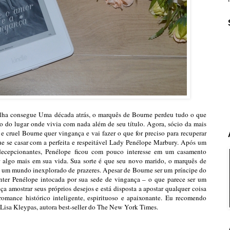
ha consegue Uma década atrás, o marquês de Bourne perdeu tudo o que
o do lugar onde vivia com nada além de seu título. Agora, sócio da mais
 e cruel Bourne quer vingança e vai fazer o que for preciso para recuperar
ue se casar com a perfeita e respeitável Lady Penélope Marbury. Após um
decepcionantes, Penélope ficou com pouco interesse em um casamento
ar algo mais em sua vida. Sua sorte é que seu novo marido, o marquês de
a um mundo inexplorado de prazeres. Apesar de Bourne ser um príncipe do
ter Penélope intocada por sua sede de vingança – o que parece ser um
ça amostrar seus próprios desejos e está disposta a apostar qualquer coisa
 romance histórico inteligente, espirituoso e apaixonante. Eu recomendo
”Lisa Kleypas, autora best-seller do The New York Times.