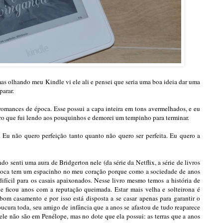
mas olhando meu Kindle vi ele ali e pensei que seria uma boa ideia dar uma
parar.
romances de época. Esse possui a capa inteira em tons avermelhados, e eu
vro que fui lendo aos pouquinhos e demorei um tempinho para terminar.
. Eu não quero perfeição tanto quanto não quero ser perfeita. Eu quero a
 senti uma aura de Bridgerton nele (da série da Netflix, a série de livros
época tem um espacinho no meu coração porque como a sociedade de anos
 difícil para os casais apaixonados. Nesse livro mesmo temos a história de
 ficou anos com a reputação queimada. Estar mais velha e solteirona é
om casamento e por isso está disposta a se casar apenas para garantir o
oucura toda, seu amigo de infância que a anos se afastou de tudo reaparece
dele não são em Penélope, mas no dote que ela possui: as terras que a anos