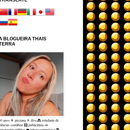
A BLOGUEIRA THAIS
TERRA
30 anos 👩 pisciana ♓ diva 👸 estudante de
ciências contábeis 🧮 publicitária 📣
funcionária pública 💼 leitora compulsiva 📚