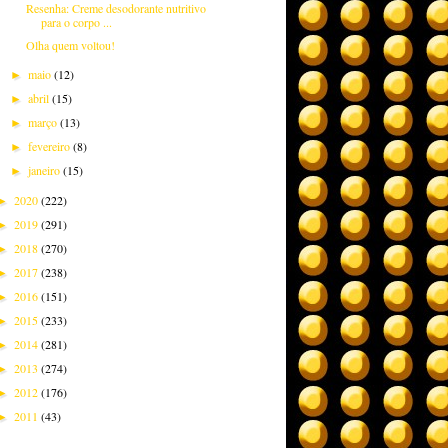
Resenha: Creme desodorante nutritivo
para o corpo ...
Olha quem voltou!
maio
(12)
►
abril
(15)
►
março
(13)
►
fevereiro
(8)
►
janeiro
(15)
►
2020
(222)
►
2019
(291)
►
2018
(270)
►
2017
(238)
►
2016
(151)
►
2015
(233)
►
2014
(281)
►
2013
(274)
►
2012
(176)
►
2011
(43)
►