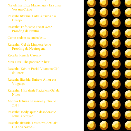
Na telinha: Elize Matsunaga - Era uma
Vez um Crime
Resenha literária: Entre a Culpa e o
Desejo
Resenha: Esfoliante Facial Acne
Proofing da Neutro...
Como andam as amizades...
Resenha: Gel de Limpeza Acne
Proofing da Neutrogena
Receita: Iogurte Caseiro
Meir Hair: The popular in hair!
Resenha: Sérum Facial Vitamina C10
da Tracta
Resenha literária: Entre o Amor e a
Vingança
Resenha: Hidratante Facial em Gel da
Nivea
Minhas leituras de maio e junho de
2021
Resenha: Body splash desodorante
colônia cereja e ...
Resenha literária: Desastres Sexuais:
Dia dos Namo...