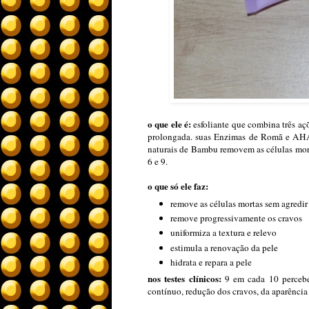
o que ele é:
esfoliante que combina três aç
prolongada. suas Enzimas de Romã e AHA d
naturais de Bambu removem as células mor
6 e 9.
o que só ele faz:
remove as células mortas sem agredir
remove progressivamente os cravos
uniformiza a textura e relevo
estimula a renovação da pele
hidrata e repara a pele
nos testes clínicos:
9 em cada 10 percebe
contínuo, redução dos cravos, da aparência