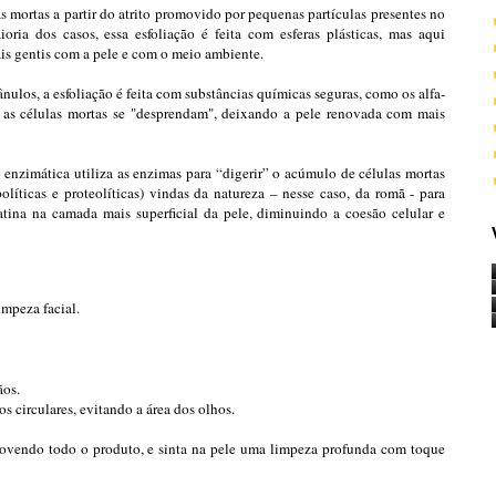
as mortas a partir do atrito promovido por pequenas partículas presentes no
oria dos casos, essa esfoliação é feita com esferas plásticas, mas aqui
is gentis com a pele e com o meio ambiente.
nulos, a esfoliação é feita com substâncias químicas seguras, como os alfa-
s células mortas se "desprendam", deixando a pele renovada com mais
 enzimática utiliza as enzimas para “digerir” o acúmulo de células mortas
olíticas e proteolíticas) vindas da natureza – nesse caso, da romã - para
ina na camada mais superficial da pele, diminuindo a coesão celular e
mpeza facial.
os.
circulares, evitando a área dos olhos.
vendo todo o produto, e sinta na pele uma limpeza profunda com toque