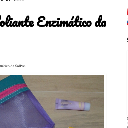
oliante Enzimático da
mático da Sallve.