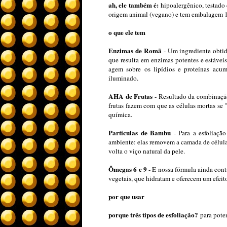
ah, ele também é:
hipoalergênico, testado
origem animal (vegano) e tem embalagem 1
o que ele tem
Enzimas de Romã
- Um ingrediente obtid
que resulta em enzimas potentes e estávei
agem sobre os lipídios e proteínas acu
iluminado.
AHA de Frutas
- Resultado da combinação
frutas fazem com que as células mortas se
química.
Partículas de Bambu
- Para a esfoliaçã
ambiente: elas removem a camada de células
volta o viço natural da pele.
Ômegas 6 e 9
- E nossa fórmula ainda cont
vegetais, que hidratam e oferecem um efeito
por que usar
porque três tipos de esfoliação?
para pote