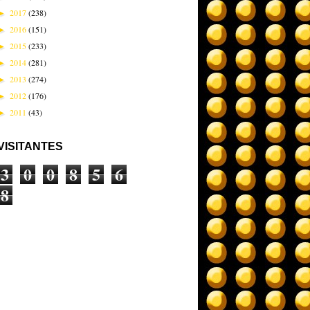
2017
(238)
►
2016
(151)
►
2015
(233)
►
2014
(281)
►
2013
(274)
►
2012
(176)
►
2011
(43)
►
VISITANTES
3
0
0
8
5
6
8