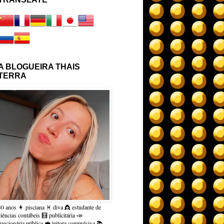
A BLOGUEIRA THAIS
TERRA
30 anos 👩 pisciana ♓ diva 👸 estudante de
ciências contábeis 🧮 publicitária 📣
funcionária pública 💼 leitora compulsiva 📚