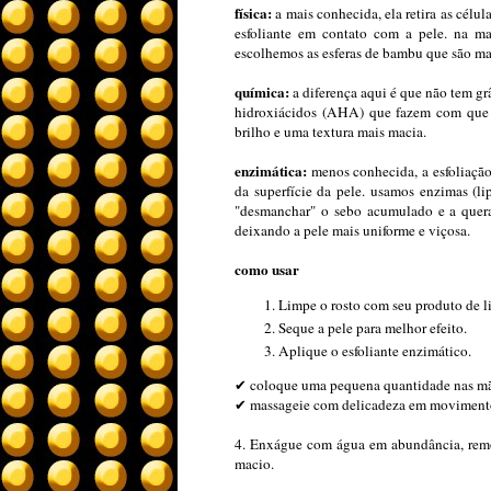
física:
a mais conhecida, ela retira as célul
esfoliante em contato com a pele. na mai
escolhemos as esferas de bambu que são ma
química:
a diferença aqui é que não tem grâ
hidroxiácidos (AHA) que fazem com que a
brilho e uma textura mais macia.
enzimática:
menos conhecida, a esfoliação
da superfície da pele. usamos enzimas (lip
"desmanchar" o sebo acumulado e a querat
deixando a pele mais uniforme e viçosa.
como usar
Limpe o rosto com seu produto de li
Seque a pele para melhor efeito.
Aplique o esfoliante enzimático.
✔ coloque uma pequena quantidade nas mã
✔ massageie com delicadeza em movimentos 
4. Enxágue com água em abundância, remo
macio.