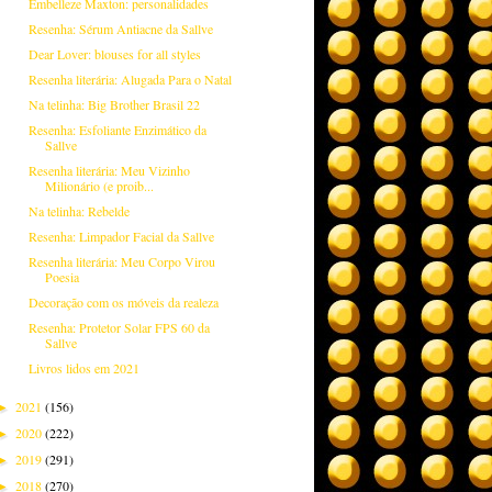
Embelleze Maxton: personalidades
Resenha: Sérum Antiacne da Sallve
Dear Lover: blouses for all styles
Resenha literária: Alugada Para o Natal
Na telinha: Big Brother Brasil 22
Resenha: Esfoliante Enzimático da
Sallve
Resenha literária: Meu Vizinho
Milionário (e proib...
Na telinha: Rebelde
Resenha: Limpador Facial da Sallve
Resenha literária: Meu Corpo Virou
Poesia
Decoração com os móveis da realeza
Resenha: Protetor Solar FPS 60 da
Sallve
Livros lidos em 2021
2021
(156)
►
2020
(222)
►
2019
(291)
►
2018
(270)
►