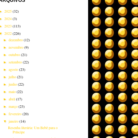
ARQUIVOS
2025
(32)
►
2024
(3)
►
2023
(113)
►
2022
(226)
▼
dezembro
(12)
►
novembro
(9)
►
outubro
(21)
►
setembro
(22)
►
agosto
(23)
►
julho
(21)
►
junho
(22)
►
maio
(22)
►
abril
(17)
►
março
(23)
►
fevereiro
(20)
►
janeiro
(14)
▼
Resenha literária: Um Bebê para o
Príncipe