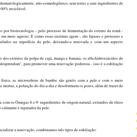
 dermatologicamente, não-comedogênico, sem testes e sem ingredientes de
00% reciclável.
o por biotecnologia – pelo processo de fermentação do extrato da romã -
s em meio aquoso. E como essas enzimas agem – são lipases e proteases e
mulados na superfície da pele, deixando-a renovada e com um aspecto
 dos extratos da polpa de cajá, manga e banana, os alfa-hidroxiácidos de
 "desprendam", para promover uma renovação poderosa - isso é a esfoliação
o física, as microesferas de bambu são gentis com a pele e com o meio
 mortas, a poluição do dia-a-dia e desobstruem os poros, além de trazer de
a com os Ômegas 6 e 9: ingredientes de origem natural, extraídos de óleos
 calmante e reparador da pele.
ncializar a renovação, combinamos três tipos de esfoliação: