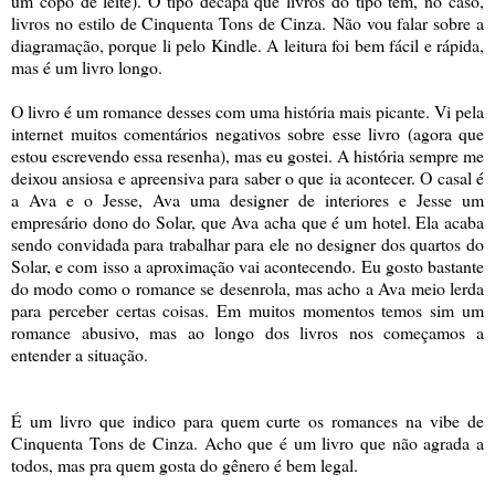
um copo de leite). O tipo decapa que livros do tipo tem, no caso,
livros no estilo de Cinquenta Tons de Cinza. Não vou falar sobre a
diagramação, porque li pelo Kindle. A leitura foi bem fácil e rápida,
mas é um livro longo.
O livro é um romance desses com uma história mais picante. Vi pela
internet muitos comentários negativos sobre esse livro (agora que
estou escrevendo essa resenha), mas eu gostei. A história sempre me
deixou ansiosa e apreensiva para saber o que ia acontecer. O casal é
a Ava e o Jesse, Ava uma designer de interiores e Jesse um
empresário dono do Solar, que Ava acha que é um hotel. Ela acaba
sendo convidada para trabalhar para ele no designer dos quartos do
Solar, e com isso a aproximação vai acontecendo. Eu gosto bastante
do modo como o romance se desenrola, mas acho a Ava meio lerda
para perceber certas coisas. Em muitos momentos temos sim um
romance abusivo, mas ao longo dos livros nos começamos a
entender a situação.
É um livro que indico para quem curte os romances na vibe de
Cinquenta Tons de Cinza. Acho que é um livro que não agrada a
todos, mas pra quem gosta do gênero é bem legal.