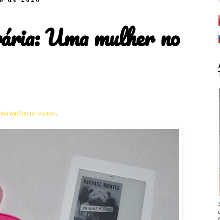
rária: Uma mulher no
ma mulher no escuro
.