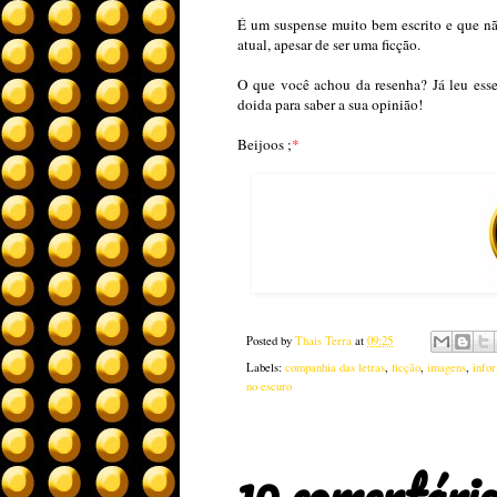
É um suspense muito bem escrito e que nã
atual, apesar de ser uma ficção.
O que você achou da resenha? Já leu esse
doida para saber a sua opinião!
Beijoos ;
*
Posted by
Thais Terra
at
09:25
Labels:
companhia das letras
,
ficção
,
imagens
,
info
no escuro
10 comentário