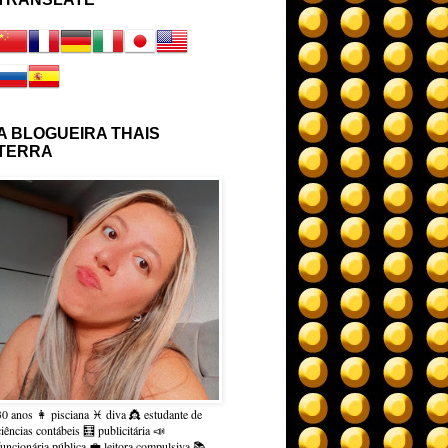
A BLOGUEIRA THAIS
TERRA
30 anos 👩 pisciana ♓ diva 👸 estudante de
ciências contábeis 🧮 publicitária 📣
funcionária pública 💼 leitora compulsiva 📚