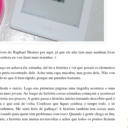
 livro do Raphael Montes por aqui, já que ele não tem mais nenhum livro
erteza eu vou fazer mais resenhas :)
o eu achava ela estranha, até ler a história e ver que possui os elementos
ha preta escorrendo dele. Acho uma capa macabra, mas gosto dela. Não vou
livro que li bem rápido, porque me prendeu bastante.
 desde o início. Logo nas primeiras páginas uma tragédia acontece e uma
ilha mais jovem. Ao longo da história coisas estranhas começam a acontecer
toria aos poucos. A gente passa a história inteira tentando descobrir qual é
ia e que está de volta. Confesso que fiquei confusa o tempo todo, e só
nfirmou. Me senti feita de palhaça! A história também tem coisas mais
 avisando para quem tem problemas com isso). Quando a gente chega ao fim,
ante, a história tem muitas reviravoltas e achei que todos os pontos ficaram