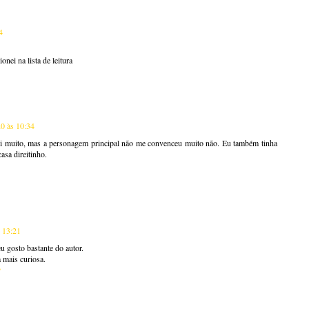
4
onei na lista de leitura
0 às 10:34
stei muito, mas a personagem principal não me convenceu muito não. Eu também tinha
asa direitinho.
 13:21
u gosto bastante do autor.
 mais curiosa.
♥