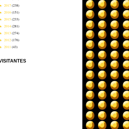
2017
(238)
►
2016
(151)
►
2015
(233)
►
2014
(281)
►
2013
(274)
►
2012
(176)
►
2011
(43)
►
VISITANTES