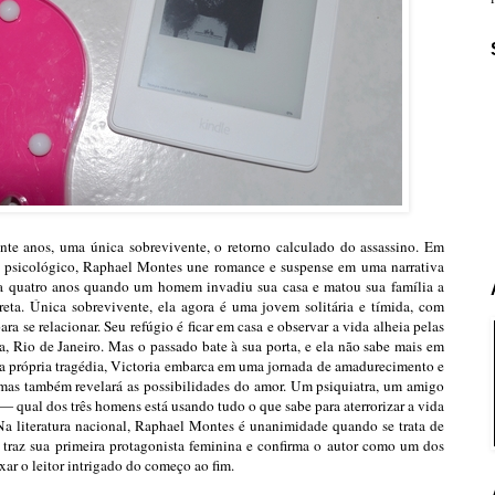
te anos, uma única sobrevivente, o retorno calculado do assassino. Em
er psicológico, Raphael Montes une romance e suspense em uma narrativa
nha quatro anos quando um homem invadiu sua casa e matou sua família a
reta. Única sobrevivente, ela agora é uma jovem solitária e tímida, com
ara se relacionar. Seu refúgio é ficar em casa e observar a vida alheia pelas
, Rio de Janeiro. Mas o passado bate à sua porta, e ela não sabe mais em
ua própria tragédia, Victoria embarca em uma jornada de amadurecimento e
 mas também revelará as possibilidades do amor. Um psiquiatra, um amigo
― qual dos três homens está usando tudo o que sabe para aterrorizar a vida
Na literatura nacional, Raphael Montes é unanimidade quando se trata de
 traz sua primeira protagonista feminina e confirma o autor como um dos
ar o leitor intrigado do começo ao fim.