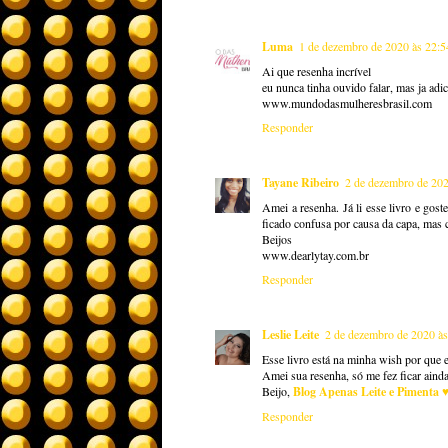
Luma
1 de dezembro de 2020 às 22:5
Ai que resenha incrível
eu nunca tinha ouvido falar, mas ja adici
www.mundodasmulheresbrasil.com
Responder
Tayane Ribeiro
2 de dezembro de 202
Amei a resenha. Já li esse livro e go
ficado confusa por causa da capa, mas c
Beijos
www.dearlytay.com.br
Responder
Leslie Leite
2 de dezembro de 2020 às
Esse livro está na minha wish por que e
Amei sua resenha, só me fez ficar ainda
Beijo,
Blog Apenas Leite e Pimenta 
Responder