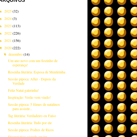
ARQUIVOS
2025
(32)
►
2024
(3)
►
2023
(113)
►
2022
(226)
►
2021
(156)
►
2020
(222)
▼
dezembro
(14)
▼
Um ano novo com um fiozinho de
esperança!
Resenha literária: Esposa de Mentirinha
Sessão pipoca: After - Depois da
Verdade
Feliz Natal galerinha!
Inspiração: Verão vem vindo!
Sessão pipoca: 5 filmes de natalinos
para assistir...
Tag literária: Verdadeiro ou Falso
Resenha literária: Tudo por ele
Sessão pipoca: Podres de Ricos
Diagnóstico: viciada em ler