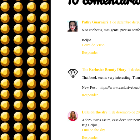
Pathy Guarnieri
1 de dezembro de 20
Não conhecia, mas gente, preciso confer
Beijo!
Cores do Vício
Responder
The Exclusive Beauty Diary
1 de de
That book seems very interesting. Than
New Post - https://www.exclusivebeaut
Responder
Lulu on the sky
1 de dezembro de 20
Adoro livros assim, esse deve ser incrí
Big Beijos,
Lulu on the sky
Responder