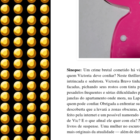
Sinopse:
Um crime brutal cometido há vin
quem Victoria deve confiar? Neste thrill
intrincada e sedutora. Victoria Bravo ti
facadas, pichando seus rostos com tinta p
pesadelos frequentes e sérias dificuldades p
janelas do apartamento onde mora, na Lapa
quem pode confiar. Obrigada a enfrentar s
descoberta que a levará a zonas obscuras,
feito pela internet e um possível namorado 
de Vic? E o que afinal ele quer com ela? 
livros de suspense. Uma mulher no escuro
mais originais da atualidade ― além de deix