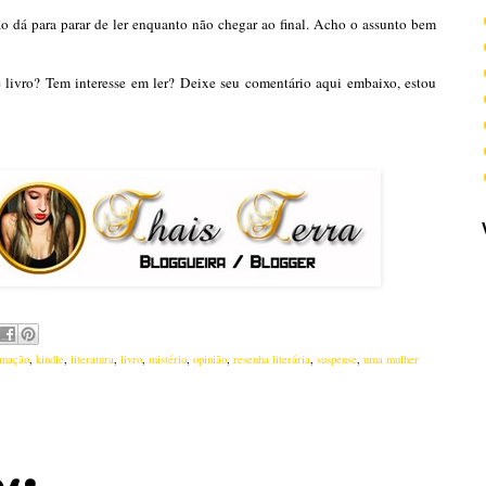
o dá para parar de ler enquanto não chegar ao final. Acho o assunto bem
 livro? Tem interesse em ler? Deixe seu comentário aqui embaixo, estou
rmação
,
kindle
,
literatura
,
livro
,
mistério
,
opinião
,
resenha literária
,
suspense
,
uma mulher
s: