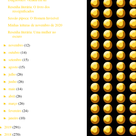
Resenha literária: O livro dos
ressignificados
Sessão pipoca: O Homem Invisível
Minhas leituras de novembro de 2020
Resenha literária: Uma mulher no
escuro
novembro
(12)
►
outubro
(14)
►
setembro
(15)
►
agosto
(15)
►
julho
(26)
►
junho
(26)
►
maio
(14)
►
abril
(26)
►
março
(26)
►
fevereiro
(24)
►
janeiro
(10)
►
2019
(291)
►
2018
(270)
►