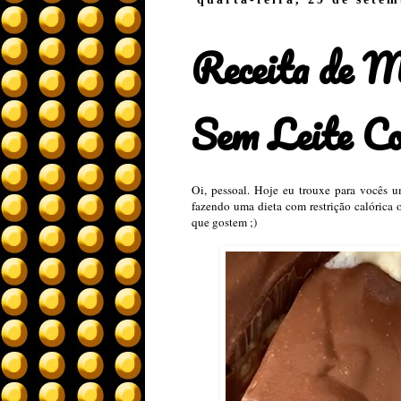
Receita de 
Sem Leite C
Oi, pessoal. Hoje eu trouxe para vocês 
fazendo uma dieta com restrição calórica
que gostem ;)