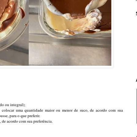
do ou integral);
e colocar uma quantidade maior ou menor de suco, de acordo com sua
sse, para o que preferir.
 de acordo com sua preferência.