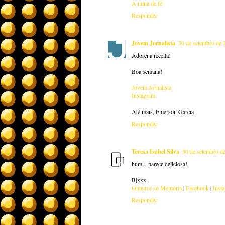
A mina de fé
Responder
Jovem Jornalista
30 de setembro de 
Adorei a receita!
Boa semana!
Jovem Jornalista
Instagram
Até mais, Emerson Garcia
Responder
Teresa Isabel Silva
30 de setembro d
hum... parece deliciosa!
Bjxxx
Ontem é só Memória
|
Facebook
|
Inst
Responder