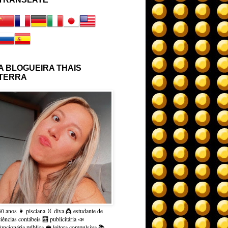
A BLOGUEIRA THAIS
TERRA
30 anos 👩 pisciana ♓ diva 👸 estudante de
ciências contábeis 🧮 publicitária 📣
funcionária pública 💼 leitora compulsiva 📚