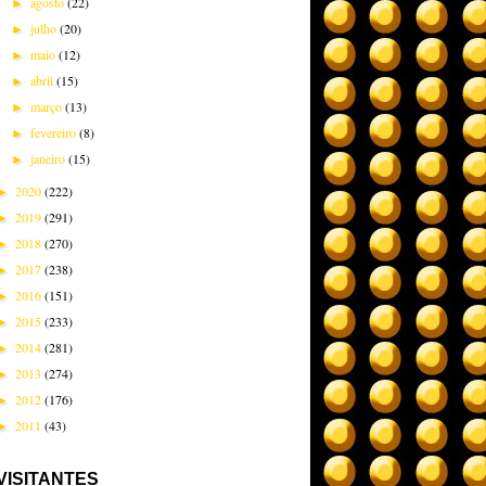
agosto
(22)
►
julho
(20)
►
maio
(12)
►
abril
(15)
►
março
(13)
►
fevereiro
(8)
►
janeiro
(15)
►
2020
(222)
►
2019
(291)
►
2018
(270)
►
2017
(238)
►
2016
(151)
►
2015
(233)
►
2014
(281)
►
2013
(274)
►
2012
(176)
►
2011
(43)
►
VISITANTES