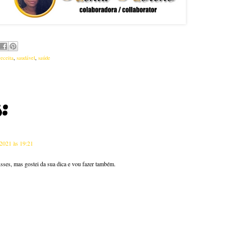
receita
,
saudável
,
saúde
:
 2021 às 19:21
es, mas gostei da sua dica e vou fazer também.