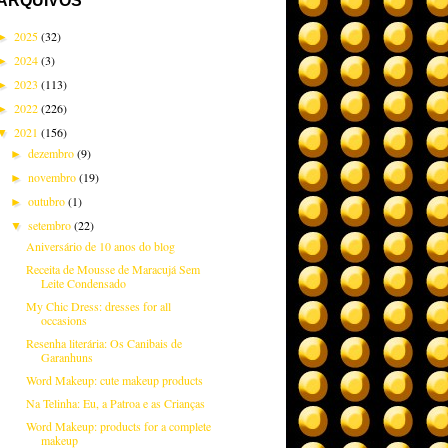
ARQUIVOS
2025
(32)
►
2024
(3)
►
2023
(113)
►
2022
(226)
►
2021
(156)
▼
dezembro
(9)
►
novembro
(19)
►
outubro
(1)
►
setembro
(22)
▼
Aniversário de 10 anos do blog
Receita de Mousse de Maracujá Sem
Leite Condensado
My Chic Dress: dresses for all
occasions
Resenha literária: Os Canibais de
Garanhuns
Word Makeup: cute makeup products
Na Telinha: Eu, a Patroa e as Crianças
Word Makeup: products for a complete
makeup