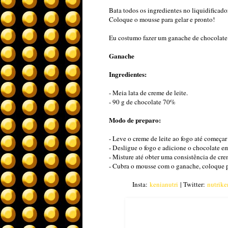
Bata todos os ingredientes no liquidificador
Coloque o mousse para gelar e pronto!
Eu costumo fazer um ganache de chocolate
Ganache
Ingredientes:
- Meia lata de creme de leite.
- 90 g de chocolate 70%
Modo de preparo:
- Leve o creme de leite ao fogo até começar 
- Desligue o fogo e adicione o chocolate e
- Misture até obter uma consistência de cre
- Cubra o mousse com o ganache, coloque p
Insta:
kenianutri
| Twitter:
nutrike