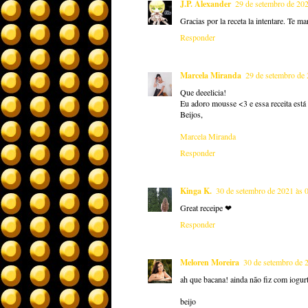
J.P. Alexander
29 de setembro de 202
Gracias por la receta la intentare. Te 
Responder
Marcela Miranda
29 de setembro de 
Que deeelicia!
Eu adoro mousse <3 e essa receita está
Beijos,
Marcela Miranda
Responder
Kinga K.
30 de setembro de 2021 às 
Great receipe ❤
Responder
Meloren Moreira
30 de setembro de 
ah que bacana! ainda não fiz com iogur
beijo