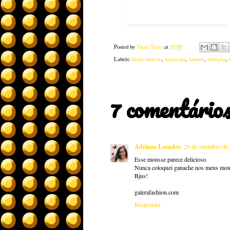
Posted by
Thais Terra
at
19:00
Labels:
kênia moreno
,
maracujá
,
mousse
,
nutrição
,
7 comentários
Adriana Leandro
29 de setembro de
Esse mousse parece delicioso.
Nunca coloquei ganache nos meus mouss
Bjus!
galerafashion.com
Responder