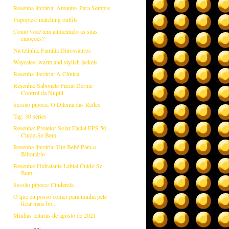
Resenha literária: Amantes Para Sempre
Popopies: matching outfits
Como você tem alimentado as suas
emoções?
Na telinha: Família Dinossauros
Wayrates: warm and stylish jackets
Resenha literária: A Clínica
Resenha: Sabonete Facial Derme
Control da Nupill
Sessão pipoca: O Dilema das Redes
Tag: 30 séries
Resenha: Protetor Solar Facial FPS 50
Cuide-Se Bem
Resenha literária: Um Bebê Para o
Bilionário
Resenha: Hidratante Labial Cuide-Se
Bem
Sessão pipoca: Cinderela
O que eu posso comer para minha pele
ficar mais bo...
Minhas leituras de agosto de 2021