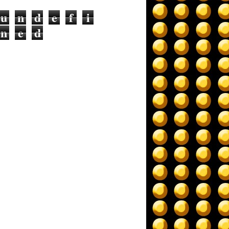
u
n
d
e
f
i
n
e
d