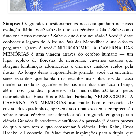
Sinopse:
Os grandes questionamentos nos acompanham na nossa
evolução diária. Você sabe do que seu cérebro é feito? Sabe como
funciona nossa memória? Sabe o que é um neurônio? Você já deve
conhecer a lagarta de Alice no País das Maravilhas e sua clássica
pergunta: "Quem é você?".NEUROCOMIC: A CAVERNA DAS
MEMÓRIAS é uma viagem através do cérebro humano ― um
lugar repleto de florestas de neurônios, cavernas escuras que
abrigam lembranças adormecidas e enormes castelos ruídos pela
ilusão. Ao longo dessa surpreendente jornada, você vai encontrar
seres estranhos que habitam os recantos mais obscuros da nossa
mente, como lulas gigantes e lesmas marinhas que tocam banjo,
além dos grandes pioneiros da neurociência.Criado pelos
neurocientistas Hana Roš e Matteo Farinella, NEUROCOMIC: A
CAVERNA DAS MEMÓRIAS usa muito bem o potencial de
ensino dos quadrinhos, apresentando uma excelente compreensão
sobre o nosso cérebro, considerado ainda um grande enigma para a
ciência.Grandes ilustradores científicos do passado já deram provas
de que a arte tem o que acrescentar à ciência. Fritz Kahn, Ernst
Haeckel e Leonardo Da Vinci foram inspirações para a dupla, que