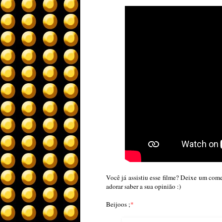
Você já assistiu esse filme? Deixe um come
adorar saber a sua opinião :)
Beijoos ;
*