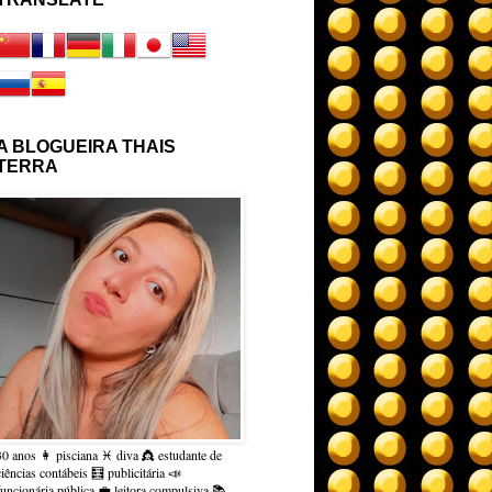
A BLOGUEIRA THAIS
TERRA
30 anos 👩 pisciana ♓ diva 👸 estudante de
ciências contábeis 🧮 publicitária 📣
funcionária pública 💼 leitora compulsiva 📚