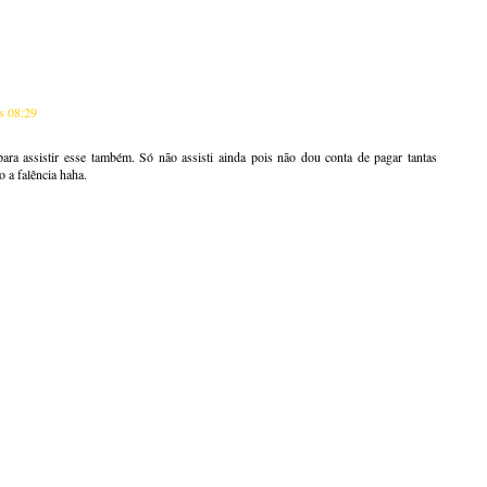
às 08:29
ara assistir esse também. Só não assisti ainda pois não dou conta de pagar tantas
o a falência haha.