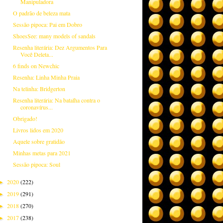
Manipuladora
O padrão de beleza mata
Sessão pipoca: Pai em Dobro
ShoesSee: many models of sandals
Resenha literária: Dez Argumentos Para
Você Deleta...
6 finds on Newchic
Resenha: Linha Minha Praia
Na telinha: Bridgerton
Resenha literária: Na batalha contra o
coronavírus...
Obrigado!
Livros lidos em 2020
Aquele sobre gratidão
Minhas metas para 2021
Sessão pipoca: Soul
2020
(222)
►
2019
(291)
►
2018
(270)
►
2017
(238)
►