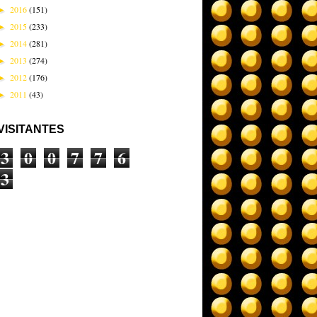
2016
(151)
►
2015
(233)
►
2014
(281)
►
2013
(274)
►
2012
(176)
►
2011
(43)
►
VISITANTES
3
0
0
7
7
6
3