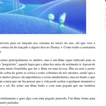
revisto para ser lançado nos cinemas no início do ano, até que veio a
contas ele foi lançado a alguns dias no Disney +. Como tenho a assinatura
r.
antar principalmente os adultos, mas é um filme super indicado para as
 "purgatório", aquele lugar que a alma fica antes de realmente ir. Apesar de
forma muito bonitinha que faz o filme ter uma leveza. Mas na real o ponto
ndo cobra da gente as coisas e como cobramos de nós mesmos, sendo que a
az muitos planos, dá importância a coisas mirabolantes, mas no fundo o que
Sem contar que me faz pensar que a vida pode acabar a qualquer momento e
sas e tal. Eu achei um filme lindo e com uma pegada que me lembrou
vertidamente e quer algo com uma pegada parecida. Um filme ótimo para
mento juntinho.