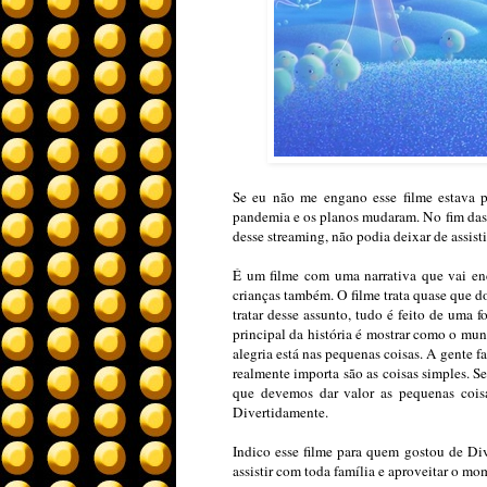
Se eu não me engano esse filme estava p
pandemia e os planos mudaram. No fim das 
desse streaming, não podia deixar de assisti
É um filme com uma narrativa que vai enc
crianças também. O filme trata quase que do
tratar desse assunto, tudo é feito de uma 
principal da história é mostrar como o mu
alegria está nas pequenas coisas. A gente f
realmente importa são as coisas simples. 
que devemos dar valor as pequenas coi
Divertidamente.
Indico esse filme para quem gostou de Di
assistir com toda família e aproveitar o mo