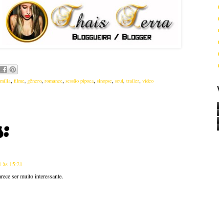
mília
,
filme
,
gênero
,
romance
,
sessão pipoca
,
sinopse
,
soul
,
trailer
,
vídeo
:
1 às 15:21
ece ser muito interessante.