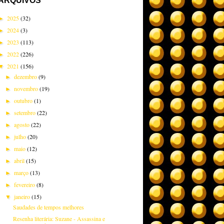
ARQUIVOS
2025
(32)
►
2024
(3)
►
2023
(113)
►
2022
(226)
►
2021
(156)
▼
dezembro
(9)
►
novembro
(19)
►
outubro
(1)
►
setembro
(22)
►
agosto
(22)
►
julho
(20)
►
maio
(12)
►
abril
(15)
►
março
(13)
►
fevereiro
(8)
►
janeiro
(15)
▼
Saudades de tempos melhores
Resenha literária: Suzane - Assassina e