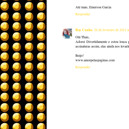
Até mais, Emerson Garcia
Responder
Ray Cunha
26 de fevereiro de 2021 
Olá Thais,
Adorei Divertidamente e estou louca p
assinaturas assim, elas ainda nos levarã
Beijo!
www.amorpelaspaginas.com
Responder