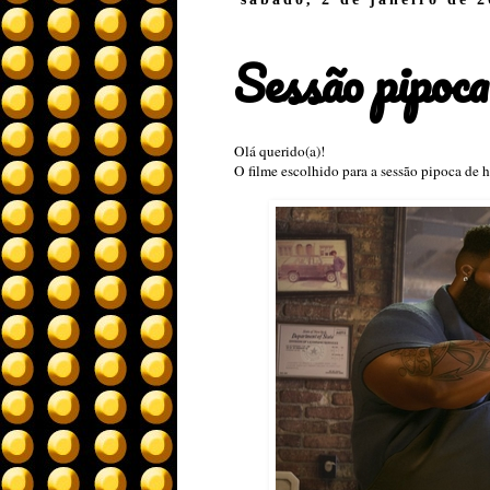
Sessão pipoca
Olá querido(a)!
O filme escolhido para a sessão pipoca de h