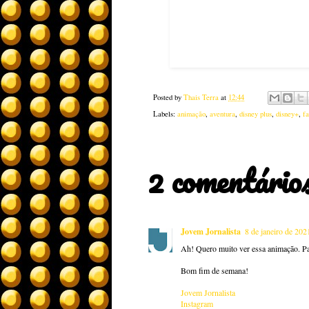
Posted by
Thais Terra
at
12:44
Labels:
animação
,
aventura
,
disney plus
,
disney+
,
fa
2 comentários
Jovem Jornalista
8 de janeiro de 202
Ah! Quero muito ver essa animação. Par
Bom fim de semana!
Jovem Jornalista
Instagram