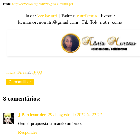
Fonte:
https://www.svb.org.br/livros/guia-alimentar.pdf
Insta:
kenianutri
| Twitter:
nutrikenia
| E-mail:
keniamorenonutri@gmail.com | Tik Tok: nutri_kenia
Thais Terra
at
19:00
Compartilhar
8 comentários:
J.P. Alexander
29 de agosto de 2022 às 23:27
Genial propuesta te mando un beso.
Responder