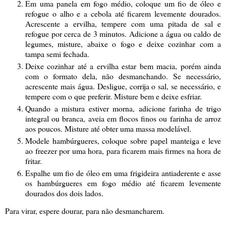
Em uma panela em fogo médio, coloque um fio de óleo e
refogue o alho e a cebola até ficarem levemente dourados.
Acrescente a ervilha, tempere com uma pitada de sal e
refogue por cerca de 3 minutos. Adicione a água ou caldo de
legumes, misture, abaixe o fogo e deixe cozinhar com a
tampa semi fechada.
Deixe cozinhar até a ervilha estar bem macia, porém ainda
com o formato dela, não desmanchando. Se necessário,
acrescente mais água. Desligue, corrija o sal, se necessário, e
tempere com o que preferir. Misture bem e deixe esfriar.
Quando a mistura estiver morna, adicione farinha de trigo
integral ou branca, aveia em flocos finos ou farinha de arroz
aos poucos. Misture até obter uma massa modelável.
Modele hambúrgueres, coloque sobre papel manteiga e leve
ao freezer por uma hora, para ficarem mais firmes na hora de
fritar.
Espalhe um fio de óleo em uma frigideira antiaderente e asse
os hambúrgueres em fogo médio até ficarem levemente
dourados dos dois lados.
Para virar, espere dourar, para não desmancharem.