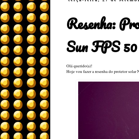
Resenha: Pro
Sun FPS 50
Olá querido(a)!
Hoje vou fazer a resenha do protetor solar