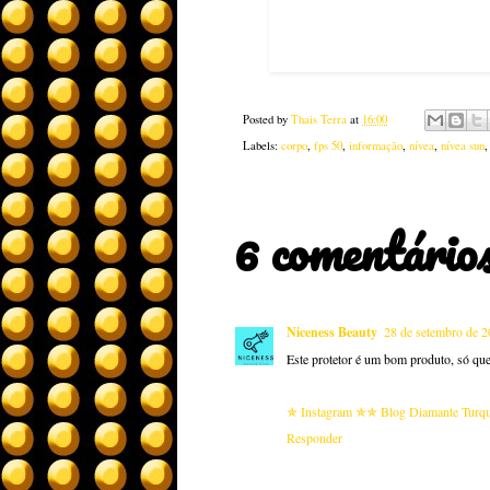
Posted by
Thais Terra
at
16:00
Labels:
corpo
,
fps 50
,
informação
,
nívea
,
nívea sun
6 comentários
Niceness Beauty
28 de setembro de 2
Este protetor é um bom produto, só que 
✯ Instagram ✯
✯ Blog Diamante Turq
Responder