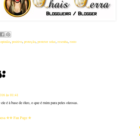
,
opinião
,
positivo
,
proteção
,
protetor solar
,
resenha
,
rosto
:
016 às 01:41
ele é à base de óleo, o que é ruim para peles oleosas.
uesa ✯
✯ Fan Page ✯