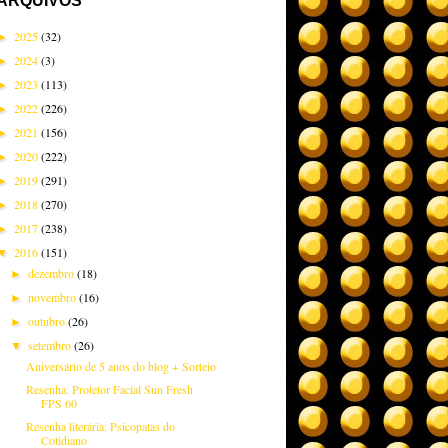
ARQUIVOS
2025
(32)
►
2024
(3)
►
2023
(113)
►
2022
(226)
►
2021
(156)
►
2020
(222)
►
2019
(291)
►
2018
(270)
►
2017
(238)
►
2016
(151)
▼
dezembro
(18)
►
novembro
(16)
►
outubro
(26)
►
setembro
(26)
▼
Aniversário de 5 anos do blog + Sorteio
Resenha: Protetor Facial Sun Fresh
FPS 60
Resenha literária: Psicopatas do
Cotidiano