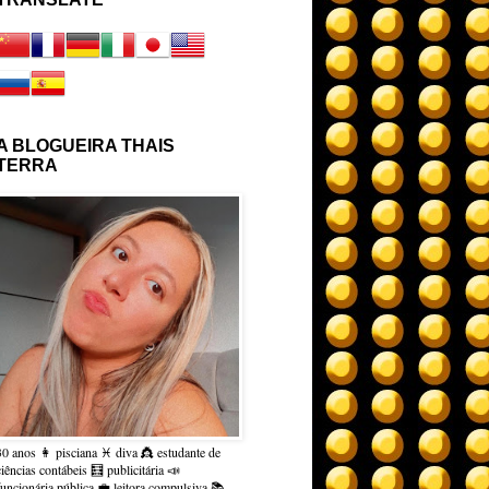
A BLOGUEIRA THAIS
TERRA
30 anos 👩 pisciana ♓ diva 👸 estudante de
ciências contábeis 🧮 publicitária 📣
funcionária pública 💼 leitora compulsiva 📚