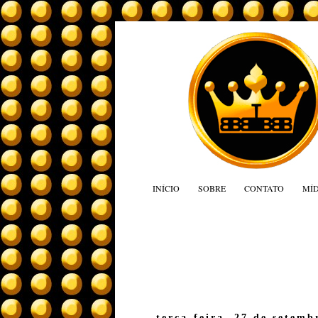
INÍCIO
SOBRE
CONTATO
MÍD
terça-feira, 27 de setemb