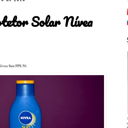
tetor Solar Nívea
 Nívea Sun FPS 50.