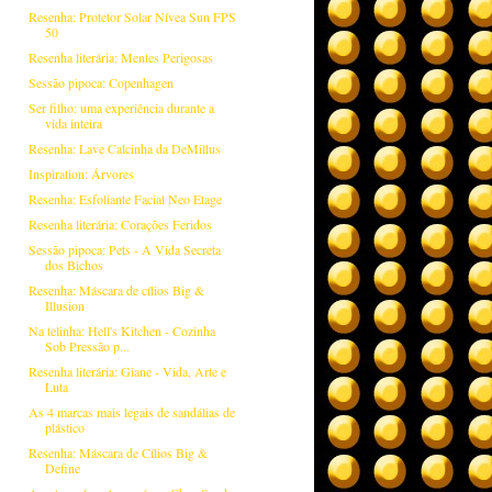
Resenha: Protetor Solar Nívea Sun FPS
50
Resenha literária: Mentes Perigosas
Sessão pipoca: Copenhagen
Ser filho: uma experiência durante a
vida inteira
Resenha: Lave Calcinha da DeMillus
Inspiration: Árvores
Resenha: Esfoliante Facial Neo Etage
Resenha literária: Corações Feridos
Sessão pipoca: Pets - A Vida Secreta
dos Bichos
Resenha: Máscara de cílios Big &
Illusion
Na telinha: Hell's Kitchen - Cozinha
Sob Pressão p...
Resenha literária: Giane - Vida, Arte e
Luta
As 4 marcas mais legais de sandálias de
plástico
Resenha: Máscara de Cílios Big &
Define