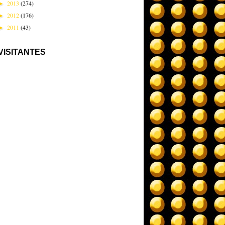
2013
(274)
►
2012
(176)
►
2011
(43)
►
VISITANTES