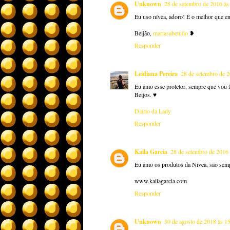
Unknown
28 de setembro de 2016 às
Eu uso nívea, adoro! É o melhor que en
Beijão,
mariasabetudo
❥
Responder
Leidiana Pereira
28 de setembro de 2
Eu amo esse protetor, sempre que vou à 
Beijos. ♥
Diário da Lady
Responder
Kaila Garcia
28 de setembro de 2016 
Eu amo os produtos da Nivea, são semp
www.kailagarcia.com
Responder
Unknown
30 de agosto de 2018 às 1