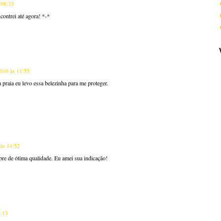
 08:33
contrei até agora! *-*
016 às 11:55
praia eu levo essa belezinha para me proteger.
às 14:52
re de ótima qualidade. Eu amei sua indicação!
5:13