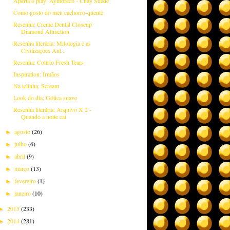
Aperta o play: Aymoréco - Chay Suede
Como gosto do meu cachorro-quente
Resenha: Creme Dental Closeup
Diamond Attraction
Resenha literária: Mitologia e as
Civilizações Ant...
Resenha: Colírio Fresh Tears
Inspiration: Irmãos
Na telinha: Scream
Look do dia: Gótica suave
Resenha literária: Arquivo X 2 -
Quando a noite cai
agosto
(26)
►
julho
(6)
►
abril
(9)
►
março
(13)
►
fevereiro
(1)
►
janeiro
(10)
►
2015
(233)
►
2014
(281)
►