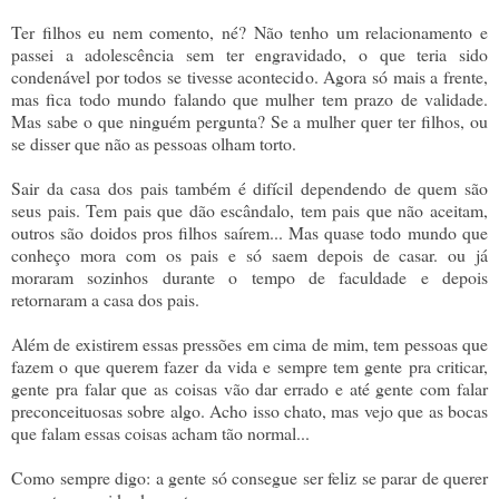
Ter filhos eu nem comento, né? Não tenho um relacionamento e
passei a adolescência sem ter engravidado, o que teria sido
condenável por todos se tivesse acontecido. Agora só mais a frente,
mas fica todo mundo falando que mulher tem prazo de validade.
Mas sabe o que ninguém pergunta? Se a mulher quer ter filhos, ou
se disser que não as pessoas olham torto.
Sair da casa dos pais também é difícil dependendo de quem são
seus pais. Tem pais que dão escândalo, tem pais que não aceitam,
outros são doidos pros filhos saírem... Mas quase todo mundo que
conheço mora com os pais e só saem depois de casar. ou já
moraram sozinhos durante o tempo de faculdade e depois
retornaram a casa dos pais.
Além de existirem essas pressões em cima de mim, tem pessoas que
fazem o que querem fazer da vida e sempre tem gente pra criticar,
gente pra falar que as coisas vão dar errado e até gente com falar
preconceituosas sobre algo. Acho isso chato, mas vejo que as bocas
que falam essas coisas acham tão normal...
Como sempre digo: a gente só consegue ser feliz se parar de querer