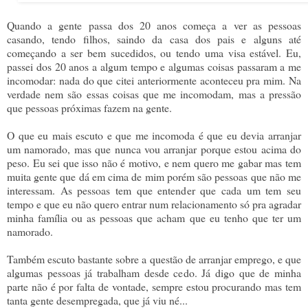
Quando a gente passa dos 20 anos começa a ver as pessoas
casando, tendo filhos, saindo da casa dos pais e alguns até
começando a ser bem sucedidos, ou tendo uma visa estável. Eu,
passei dos 20 anos a algum tempo e algumas coisas passaram a me
incomodar: nada do que citei anteriormente aconteceu pra mim. Na
verdade nem são essas coisas que me incomodam, mas a pressão
que pessoas próximas fazem na gente.
O que eu mais escuto e que me incomoda é que eu devia arranjar
um namorado, mas que nunca vou arranjar porque estou acima do
peso. Eu sei que isso não é motivo, e nem quero me gabar mas tem
muita gente que dá em cima de mim porém são pessoas que não me
interessam. As pessoas tem que entender que cada um tem seu
tempo e que eu não quero entrar num relacionamento só pra agradar
minha família ou as pessoas que acham que eu tenho que ter um
namorado.
Também escuto bastante sobre a questão de arranjar emprego, e que
algumas pessoas já trabalham desde cedo. Já digo que de minha
parte não é por falta de vontade, sempre estou procurando mas tem
tanta gente desempregada, que já viu né...