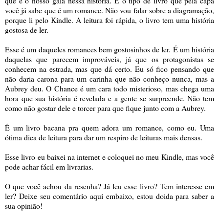
que é o nosso galã nessa história. É o tipo de livro que pela capa
você já sabe que é um romance. Não vou falar sobre a diagramação,
porque li pelo Kindle. A leitura foi rápida, o livro tem uma história
gostosa de ler.
Esse é um daqueles romances bem gostosinhos de ler. É um história
daquelas que parecem
improváveis
, já que os protagonistas se
conhecem na estrada, mas que dá certo. Eu só fico pensando que
não daria carona para um carinha que não conheço nunca, mas a
Aubrey deu. O Chance é um cara todo misterioso, mas chega uma
hora que sua história é revelada e a gente se surpreende. Não tem
como não gostar dele e torcer para que fique junto com a Aubrey.
É um livro bacana pra quem adora um romance, como eu. Uma
ótima dica de leitura para dar um respiro de leituras mais densas.
Esse livro eu baixei na internet e coloquei no meu Kindle, mas você
pode achar fácil em livrarias.
O que você achou da resenha? Já leu esse livro? Tem interesse em
ler? Deixe seu comentário aqui embaixo, estou doida para saber a
sua opinião!